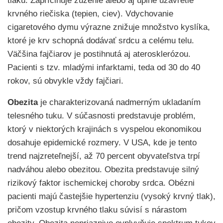
tlaku. Zapríčiňuje zúženie alebo aj úplne uzavretie
krvného riečiska (tepien, ciev). Vdychovanie
cigaretového dymu výrazne znižuje množstvo kyslíka,
ktoré je krv schopná dodávať srdcu a celému telu.
Väčšina fajčiarov je postihnutá aj aterosklerózou.
Pacienti s tzv. mladými infarktami, teda od 30 do 40
rokov, sú obvykle vždy fajčiari.
Obezita
je charakterizovaná nadmerným ukladaním
telesného tuku. V súčasnosti predstavuje problém,
ktorý v niektorých krajinách s vyspelou ekonomikou
dosahuje epidemické rozmery. V USA, kde je tento
trend najzreteľnejší, až 70 percent obyvateľstva trpí
nadváhou alebo obezitou. Obezita predstavuje silný
rizikový faktor ischemickej choroby srdca. Obézni
pacienti majú častejšie hypertenziu (vysoký krvný tlak),
pričom vzostup krvného tlaku súvisí s nárastom