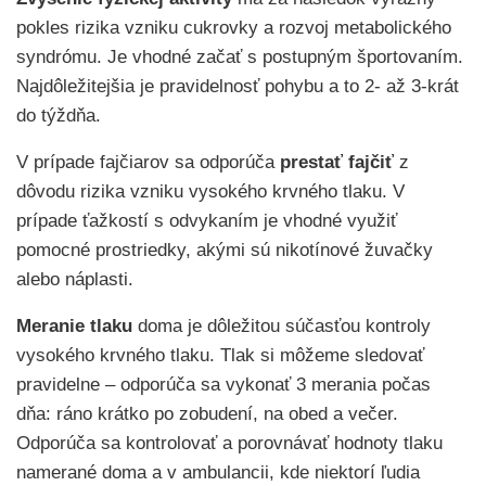
pokles rizika vzniku cukrovky a rozvoj metabolického
syndrómu. Je vhodné začať s postupným športovaním.
Najdôležitejšia je pravidelnosť pohybu a to 2- až 3-krát
do týždňa.
V prípade fajčiarov sa odporúča
prestať fajčiť
z
dôvodu rizika vzniku vysokého krvného tlaku. V
prípade ťažkostí s odvykaním je vhodné využiť
pomocné prostriedky, akými sú nikotínové žuvačky
alebo náplasti.
Meranie tlaku
doma je dôležitou súčasťou kontroly
vysokého krvného tlaku. Tlak si môžeme sledovať
pravidelne – odporúča sa vykonať 3 merania počas
dňa: ráno krátko po zobudení, na obed a večer.
Odporúča sa kontrolovať a porovnávať hodnoty tlaku
namerané doma a v ambulancii, kde niektorí ľudia