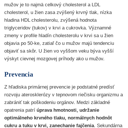
mužov je to najmä celkový cholesterol a LDL
cholesterol, u žien zasa zvýšený krvný tlak, nízka
hladina HDL cholesterolu, zvýšená hodnota
triglyceridov (tukov) v krvi a cukrovka. Významné
zmeny v profile hladín cholesterolu v krvi sa u žien
objavia po 50-ke, zatiaľ čo u mužov majú tendenciu
objaviť sa skôr. U žien vo vyššom veku býva vyšší
výskyt cievnej mozgovej príhody ako u mužov.
Prevencia
Z hľadiska primárnej prevencie je podstatné predísť
rozvoju aterosklerózy v tepnovom riečisku organizmu a
zabrániť tak poškodeniu orgánov. Medzi základné
opatrenia patrí
úprava hmotnosti, udržanie
optimálneho krvného tlaku, normálnych hodnôt
cukru a tuku v krvi, zanechanie fajčenia
. Sekundárna