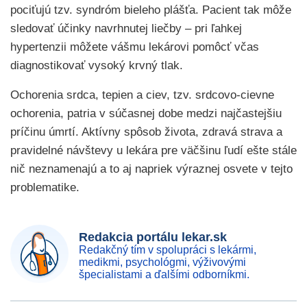
pociťujú tzv. syndróm bieleho plášťa. Pacient tak môže
sledovať účinky navrhnutej liečby – pri ľahkej
hypertenzii môžete vášmu lekárovi pomôcť včas
diagnostikovať vysoký krvný tlak.
Ochorenia srdca, tepien a ciev, tzv. srdcovo-cievne
ochorenia, patria v súčasnej dobe medzi najčastejšiu
príčinu úmrtí. Aktívny spôsob života, zdravá strava a
pravidelné návštevy u lekára pre väčšinu ľudí ešte stále
nič neznamenajú a to aj napriek výraznej osvete v tejto
problematike.
Redakcia portálu lekar.sk
Redakčný tím v spolupráci s lekármi,
medikmi, psychológmi, výživovými
špecialistami a ďalšími odborníkmi.