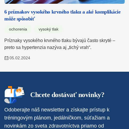
6 príznakov vysokého krvného tlaku a aké komplikácie
môže spôsobiť
ochorenia
vysoký tlak
Príznaky vysokého krvného tlaku bývajú často skryté –
preto sa hypertenzia nazýva aj „tichý vrah“.
05.02.2024
Chcete dostávať novinky?
Odoberajte náš newsletter a získajte prístup k
tréningovým plánom, jedálničkom, súťažiam a
novinkám zo sveta zdravotníctva priamo od