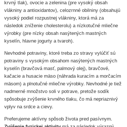
krvný tlak), ovocie a zelenina (pre vysoký obsah
vlákniny a antioxidantov), celozrnné obilniny (obsahujú
vysoký podiel rozpustnej vlákniny, ktorá má za
následok zníženie cholesterolu) a nízkotučné mliečne
výrobky (pre nízky obsah nasýtených mastných
kyselín, hlavne jogurty a tvaroh).
Nevhodné potraviny, ktoré treba zo stravy vylúčiť sú
potraviny s vysokým obsahom nasýtených mastných
kyselín (bravčová masť, palmový olej), bravčové,
kačacie a husacie mäso (náhrada kuracím a morčacím
mäsom) a plnotučné mliečne výrobky. Nevhodné je tiež
nadmerné množstvo soli v potrave, pretože sodík
spôsobuje zvýšenie krvného tlaku, čo má nepriaznivý
vplyv na srdce a cievy.
Preferujeme aktívny spôsob života pred pasívnym.
Zvýšenie fyzickej aktivity
má za následok výrazný