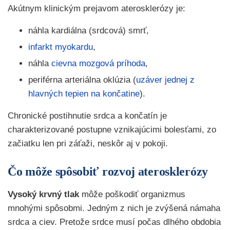
Akútnym klinickým prejavom aterosklerózy je:
náhla kardiálna (srdcová) smrť,
infarkt myokardu
,
náhla
cievna mozgová príhoda
,
periférna arteriálna oklúzia (
uzáver jednej z
hlavných tepien na končatine
).
Chronické postihnutie srdca a končatín je
charakterizované postupne vznikajúcimi bolesťami, zo
začiatku len pri záťaži, neskôr aj v pokoji.
Čo môže spôsobiť rozvoj aterosklerózy
Vysoký krvný tlak
môže poškodiť organizmus
mnohými spôsobmi. Jedným z nich je zvýšená námaha
srdca a ciev. Pretože srdce musí počas dlhého obdobia