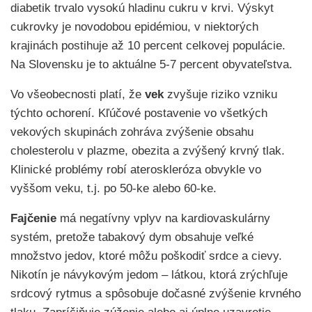
diabetik trvalo vysokú hladinu cukru v krvi. Výskyt
cukrovky je novodobou epidémiou, v niektorých
krajinách postihuje až 10 percent celkovej populácie.
Na Slovensku je to aktuálne 5-7 percent obyvateľstva.
Vo všeobecnosti platí, že
vek
zvyšuje riziko vzniku
týchto ochorení. Kľúčové postavenie vo všetkých
vekových skupinách zohráva zvýšenie obsahu
cholesterolu v plazme, obezita a zvýšený krvný tlak.
Klinické problémy robí ateroskleróza obvykle vo
vyššom veku, t.j. po 50-ke alebo 60-ke.
Fajčenie
má negatívny vplyv na kardiovaskulárny
systém, pretože tabakový dym obsahuje veľké
množstvo jedov, ktoré môžu poškodiť srdce a cievy.
Nikotín je návykovým jedom – látkou, ktorá zrýchľuje
srdcový rytmus a spôsobuje dočasné zvýšenie krvného