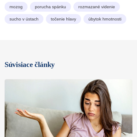
mozog
porucha spánku
rozmazané videnie
sucho v ústach
točenie hlavy
úbytok hmotnosti
Súvisiace články