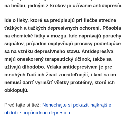
na liečbu, jedným z krokov je užívanie antidepresív.
Ide o lieky, ktoré sa predpisujú pri liečbe stredne
ťažkých a ťažkých depresívnych ochorení. Pôsobia
na chemické látky v mozgu, kde naprávajú poruchy
signálov, prípadne ovplyvňujú procesy podieľajúce
sa na vzniku depresívneho stavu. Antidepresíva
majú oneskorený terapeutický účinok, takže sa
užívajú dlhodobo. Vďaka antidepresívam je pre
mnohých ľudí ich život znesiteľnejší, i keď sa im
nemusí dariť vyriešiť všetky problémy, ktoré ich
obklopujú.
Prečítajte si tiež:
Nenechajte si pokaziť najkrajšie
obdobie popôrodnou depresiou
.