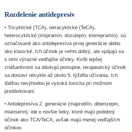
Rozdelenie antidepresív
• Tricyklické (TCA), tetracyklické (TeCA),
heterocyklické (imipramín, dozulepín, klomipramín): sú
označované ako antidepresíva prvej generácie alebo
ako klasické. Ich účinok je veľmi dobrý, ale spájajú sa
s nimi výrazné vedľajšie účinky. Kvôli lepšej
znášanlivosti sa dávkujú postupne, terapeutický účinok
sa dostaví obvykle až okolo 5. týždňa užívania. Ich
ďalšou nevýhodou je vysoká toxicita pri možnom
predávkovaní.
• Antidepresíva 2. generácie (maprotilín, dibenzepin,
mianserin): ide o novšie lieky, ktoré majú podobný
účinok ako TCA/TeCA, avšak majú menej vedľajších
účinkov.