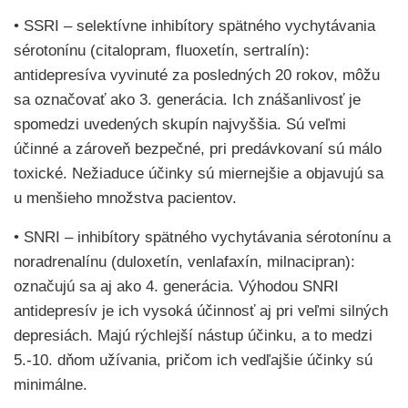
• SSRI – selektívne inhibítory spätného vychytávania
sérotonínu (citalopram, fluoxetín, sertralín):
antidepresíva vyvinuté za posledných 20 rokov, môžu
sa označovať ako 3. generácia. Ich znášanlivosť je
spomedzi uvedených skupín najvyššia. Sú veľmi
účinné a zároveň bezpečné, pri predávkovaní sú málo
toxické. Nežiaduce účinky sú miernejšie a objavujú sa
u menšieho množstva pacientov.
• SNRI – inhibítory spätného vychytávania sérotonínu a
noradrenalínu (duloxetín, venlafaxín, milnacipran):
označujú sa aj ako 4. generácia. Výhodou SNRI
antidepresív je ich vysoká účinnosť aj pri veľmi silných
depresiách. Majú rýchlejší nástup účinku, a to medzi
5.-10. dňom užívania, pričom ich vedľajšie účinky sú
minimálne.