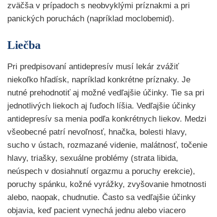
zväčša v prípadoch s neobvyklými príznakmi a pri
panických poruchách (napríklad moclobemid).
Liečba
Pri predpisovaní antidepresív musí lekár zvážiť
niekoľko hľadísk, napríklad konkrétne príznaky. Je
nutné prehodnotiť aj možné vedľajšie účinky. Tie sa pri
jednotlivých liekoch aj ľuďoch líšia. Vedľajšie účinky
antidepresív sa menia podľa konkrétnych liekov. Medzi
všeobecné patrí nevoľnosť, hnačka, bolesti hlavy,
sucho v ústach, rozmazané videnie, malátnosť, točenie
hlavy, triašky, sexuálne problémy (strata libida,
neúspech v dosiahnutí orgazmu a poruchy erekcie),
poruchy spánku, kožné vyrážky, zvyšovanie hmotnosti
alebo, naopak, chudnutie. Často sa vedľajšie účinky
objavia, keď pacient vynechá jednu alebo viacero