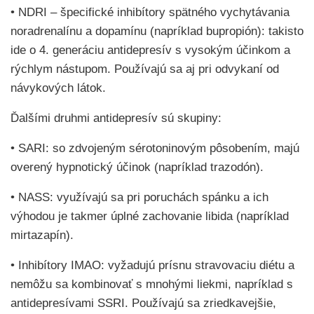
• NDRI – špecifické inhibítory spätného vychytávania
noradrenalínu a dopamínu (napríklad bupropión): takisto
ide o 4. generáciu antidepresív s vysokým účinkom a
rýchlym nástupom. Používajú sa aj pri odvykaní od
návykových látok.
Ďalšími druhmi antidepresív sú skupiny:
• SARI: so zdvojeným sérotoninovým pôsobením, majú
overený hypnotický účinok (napríklad trazodón).
• NASS: využívajú sa pri poruchách spánku a ich
výhodou je takmer úplné zachovanie libida (napríklad
mirtazapín).
• Inhibítory IMAO: vyžadujú prísnu stravovaciu diétu a
nemôžu sa kombinovať s mnohými liekmi, napríklad s
antidepresívami SSRI. Používajú sa zriedkavejšie,