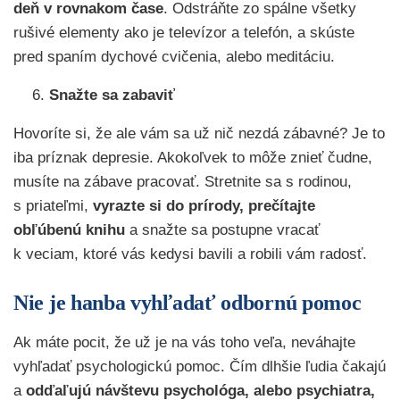
deň v rovnakom čase
. Odstráňte zo spálne všetky
rušivé elementy ako je televízor a telefón, a skúste
pred spaním dychové cvičenia, alebo meditáciu.
Snažte sa zabaviť
Hovoríte si, že ale vám sa už nič nezdá zábavné? Je to
iba príznak depresie. Akokoľvek to môže znieť čudne,
musíte na zábave pracovať. Stretnite sa s rodinou,
s priateľmi,
vyrazte si do prírody, prečítajte
obľúbenú knihu
a snažte sa postupne vracať
k veciam, ktoré vás kedysi bavili a robili vám radosť.
Nie je hanba vyhľadať odbornú pomoc
Ak máte pocit, že už je na vás toho veľa, neváhajte
vyhľadať psychologickú pomoc. Čím dlhšie ľudia čakajú
a
odďaľujú návštevu psychológa, alebo psychiatra,