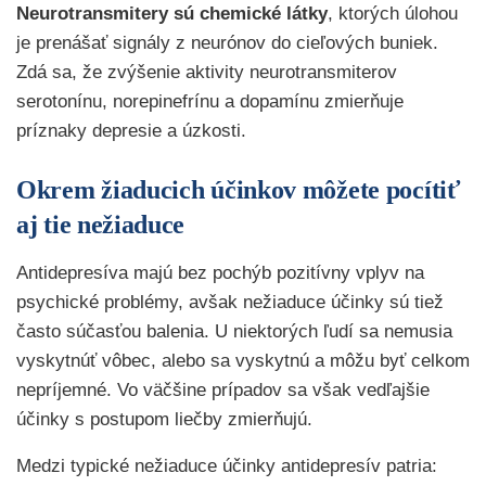
Neurotransmitery sú chemické látky
, ktorých úlohou
je prenášať signály z neurónov do cieľových buniek.
Zdá sa, že zvýšenie aktivity neurotransmiterov
serotonínu, norepinefrínu a dopamínu zmierňuje
príznaky depresie a úzkosti.
Okrem žiaducich účinkov môžete pocítiť
aj tie nežiaduce
Antidepresíva majú bez pochýb pozitívny vplyv na
psychické problémy, avšak nežiaduce účinky sú tiež
často súčasťou balenia. U niektorých ľudí sa nemusia
vyskytnúť vôbec, alebo sa vyskytnú a môžu byť celkom
nepríjemné. Vo väčšine prípadov sa však vedľajšie
účinky s postupom liečby zmierňujú.
Medzi typické nežiaduce účinky antidepresív patria: