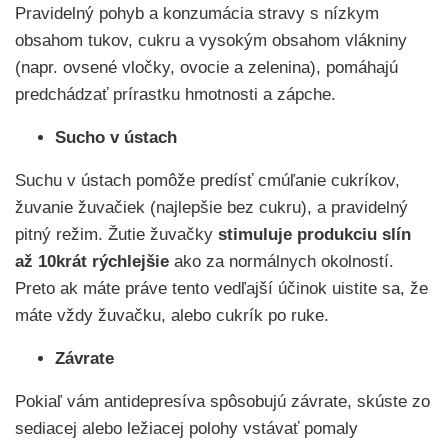
Pravidelný pohyb a konzumácia stravy s nízkym
obsahom tukov, cukru a vysokým obsahom vlákniny
(napr. ovsené vločky, ovocie a zelenina), pomáhajú
predchádzať prírastku hmotnosti a zápche.
Sucho v ústach
Suchu v ústach pomôže predísť cmúľanie cukríkov,
žuvanie žuvačiek (najlepšie bez cukru), a pravidelný
pitný režim. Žutie žuvačky
stimuluje produkciu slín
až 10krát rýchlejšie
ako za normálnych okolností.
Preto ak máte práve tento vedľajší účinok uistite sa, že
máte vždy žuvačku, alebo cukrík po ruke.
Závrate
Pokiaľ vám antidepresíva spôsobujú závrate, skúste zo
sediacej alebo ležiacej polohy vstávať pomaly