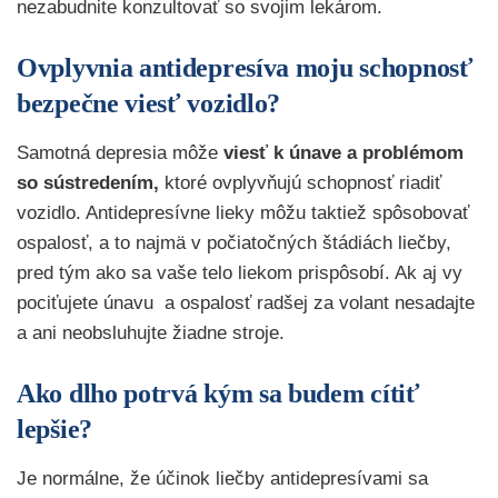
nezabudnite konzultovať so svojim lekárom.
Ovplyvnia antidepresíva moju schopnosť
bezpečne viesť vozidlo?
Samotná depresia môže
viesť k únave a problémom
so sústredením,
ktoré ovplyvňujú schopnosť riadiť
vozidlo. Antidepresívne lieky môžu taktiež spôsobovať
ospalosť, a to najmä v počiatočných štádiách liečby,
pred tým ako sa vaše telo liekom prispôsobí. Ak aj vy
pociťujete únavu a ospalosť radšej za volant nesadajte
a ani neobsluhujte žiadne stroje.
Ako dlho potrvá kým sa budem cítiť
lepšie?
Je normálne, že účinok liečby antidepresívami sa