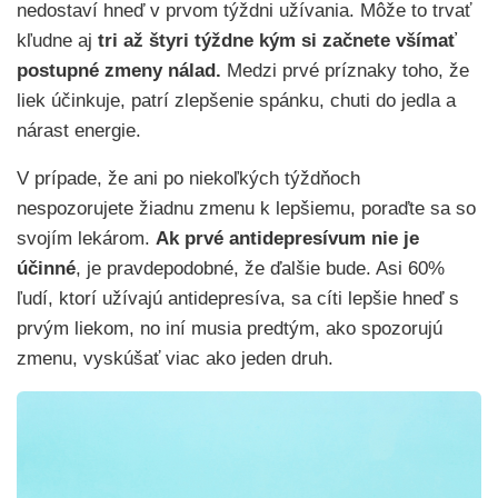
nedostaví hneď v prvom týždni užívania. Môže to trvať
kľudne aj
tri až štyri týždne kým si začnete všímať
postupné zmeny nálad.
Medzi prvé príznaky toho, že
liek účinkuje, patrí zlepšenie spánku, chuti do jedla a
nárast energie.
V prípade, že ani po niekoľkých týždňoch
nespozorujete žiadnu zmenu k lepšiemu, poraďte sa so
svojím lekárom.
Ak prvé antidepresívum nie je
účinné
, je pravdepodobné, že ďalšie bude. Asi 60%
ľudí, ktorí užívajú antidepresíva, sa cíti lepšie hneď s
prvým liekom, no iní musia predtým, ako spozorujú
zmenu, vyskúšať viac ako jeden druh.