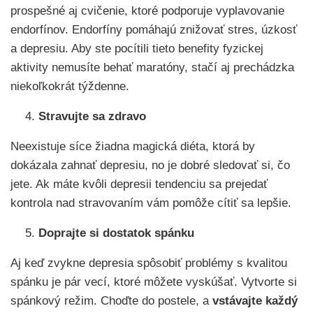
prospešné aj cvičenie, ktoré podporuje vyplavovanie
endorfínov. Endorfíny pomáhajú znižovať stres, úzkosť
a depresiu. Aby ste pocítili tieto benefity fyzickej
aktivity nemusíte behať maratóny, stačí aj prechádzka
niekoľkokrát týždenne.
Stravujte sa zdravo
Neexistuje síce žiadna magická diéta, ktorá by
dokázala zahnať depresiu, no je dobré sledovať si, čo
jete. Ak máte kvôli depresii tendenciu sa prejedať
kontrola nad stravovaním vám pomôže cítiť sa lepšie.
Doprajte si dostatok spánku
Aj keď zvykne depresia spôsobiť problémy s kvalitou
spánku je pár vecí, ktoré môžete vyskúšať. Vytvorte si
spánkový režim. Choďte do postele, a
vstávajte každý