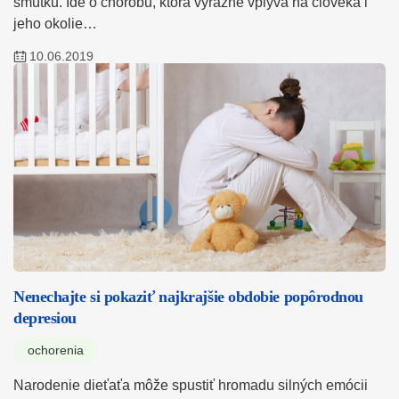
smútku. Ide o chorobu, ktorá výrazne vplýva na človeka i
jeho okolie…
10.06.2019
Nenechajte si pokaziť najkrajšie obdobie popôrodnou
depresiou
ochorenia
Narodenie dieťaťa môže spustiť hromadu silných emócii