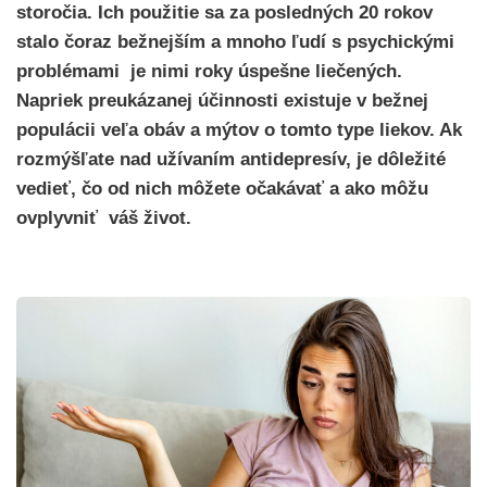
storočia. Ich použitie sa za posledných 20 rokov
stalo čoraz bežnejším a mnoho ľudí s psychickými
problémami je nimi roky úspešne liečených.
Napriek preukázanej účinnosti existuje v bežnej
populácii veľa obáv a mýtov o tomto type liekov. Ak
rozmýšľate nad užívaním antidepresív, je dôležité
vedieť, čo od nich môžete očakávať a ako môžu
ovplyvniť váš život.