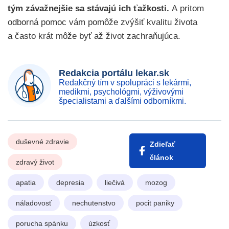
tým závažnejšie sa stávajú ich ťažkosti.
A pritom
odborná pomoc vám pomôže zvýšiť kvalitu života
a často krát môže byť až život zachraňujúca.
Redakcia portálu lekar.sk
Redakčný tím v spolupráci s lekármi,
medikmi, psychológmi, výživovými
špecialistami a ďalšími odborníkmi.
duševné zdravie
Zdieľať
článok
zdravý život
apatia
depresia
liečivá
mozog
náladovosť
nechutenstvo
pocit paniky
porucha spánku
úzkosť