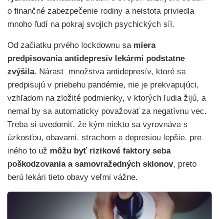
o finančné zabezpečenie rodiny a neistota priviedla
mnoho ľudí na pokraj svojich psychických síl.
Od začiatku prvého lockdownu sa
miera
predpisovania antidepresív lekármi podstatne
zvýšila
. Nárast množstva antidepresív, ktoré sa
predpisujú v priebehu pandémie, nie je prekvapujúci,
vzhľadom na zložité podmienky, v ktorých ľudia žijú, a
nemal by sa automaticky považovať za negatívnu vec.
Treba si uvedomiť, že kým niekto sa vyrovnáva s
úzkosťou, obavami, strachom a depresiou lepšie, pre
iného to už
môžu byť rizikové faktory seba
poškodzovania a samovražedných sklonov
, preto
berú lekári tieto obavy veľmi vážne.