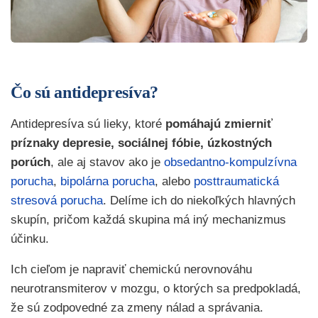
Čo sú antidepresíva?
Antidepresíva sú lieky, ktoré
pomáhajú zmierniť
príznaky depresie, sociálnej fóbie, úzkostných
porúch
, ale aj stavov ako je
obsedantno-kompulzívna
porucha
,
bipolárna porucha
, alebo
posttraumatická
stresová porucha
. Delíme ich do niekoľkých hlavných
skupín, pričom každá skupina má iný mechanizmus
účinku.
Ich cieľom je napraviť chemickú nerovnováhu
neurotransmiterov v mozgu, o ktorých sa predpokladá,
že sú zodpovedné za zmeny nálad a správania.