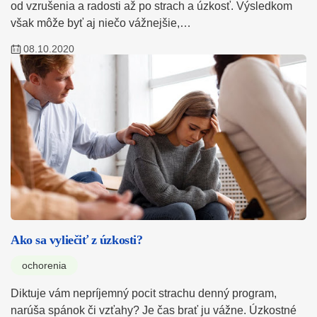
od vzrušenia a radosti až po strach a úzkosť. Výsledkom
však môže byť aj niečo vážnejšie,…
08.10.2020
Ako sa vyliečiť z úzkosti?
ochorenia
Diktuje vám nepríjemný pocit strachu denný program,
narúša spánok či vzťahy? Je čas brať ju vážne. Úzkostné