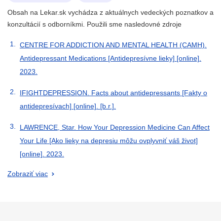
Obsah na Lekar.sk vychádza z aktuálnych vedeckých poznatkov a
konzultácií s odborníkmi. Použili sme nasledovné zdroje
CENTRE FOR ADDICTION AND MENTAL HEALTH (CAMH).
Antidepressant Medications [Antidepresívne lieky] [online].
2023.
IFIGHTDEPRESSION. Facts about antidepressants [Fakty o
antidepresívach] [online]. [b.r.].
LAWRENCE, Star. How Your Depression Medicine Can Affect
Your Life [Ako lieky na depresiu môžu ovplyvniť váš život]
[online]. 2023.
Zobraziť viac