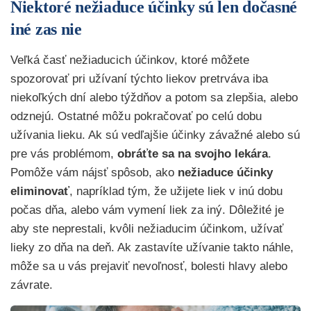
Niektoré nežiaduce účinky sú len dočasné
iné zas nie
Veľká časť nežiaducich účinkov, ktoré môžete
spozorovať pri užívaní týchto liekov pretrváva iba
niekoľkých dní alebo týždňov a potom sa zlepšia, alebo
odznejú. Ostatné môžu pokračovať po celú dobu
užívania lieku. Ak sú vedľajšie účinky závažné alebo sú
pre vás problémom,
obráťte sa na svojho lekára
.
Pomôže vám nájsť spôsob, ako
nežiaduce účinky
eliminovať
, napríklad tým, že užijete liek v inú dobu
počas dňa, alebo vám vymení liek za iný. Dôležité je
aby ste neprestali, kvôli nežiaducim účinkom, užívať
lieky zo dňa na deň. Ak zastavíte užívanie takto náhle,
môže sa u vás prejaviť nevoľnosť, bolesti hlavy alebo
závrate.