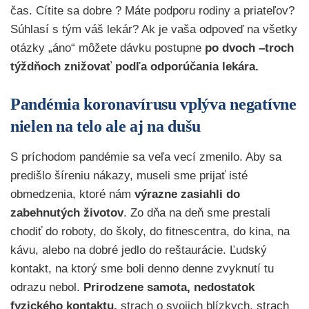
čas. Cítite sa dobre ? Máte podporu rodiny a priateľov?
Súhlasí s tým váš lekár? Ak je vaša odpoveď na všetky
otázky „áno“ môžete dávku postupne
po dvoch –troch
týždňoch znižovať podľa odporúčania lekára.
Pandémia koronavírusu vplýva negatívne
nielen na telo ale aj na dušu
S príchodom pandémie sa veľa vecí zmenilo. Aby sa
predišlo šíreniu nákazy, museli sme prijať isté
obmedzenia, ktoré nám
výrazne zasiahli do
zabehnutých životov
. Zo dňa na deň sme prestali
chodiť do roboty, do školy, do fitnescentra, do kina, na
kávu, alebo na dobré jedlo do reštaurácie. Ľudský
kontakt, na ktorý sme boli denno denne zvyknutí tu
odrazu nebol.
Prirodzene samota, nedostatok
fyzického kontaktu,
strach o svojich blízkych, strach