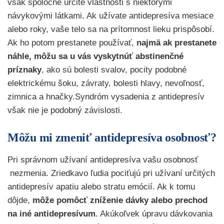
však spoločné určité vlastnosti s niektorými
návykovými látkami. Ak užívate antidepresíva mesiace
alebo roky, vaše telo sa na prítomnost lieku prispôsobí.
Ak ho potom prestanete používať,
najmä ak prestanete
náhle, môžu sa u vás vyskytnúť abstinenčné
príznaky
, ako sú bolesti svalov, pocity podobné
elektrickému šoku, závraty, bolesti hlavy, nevoľnosť,
zimnica a hnačky.Syndróm vysadenia z antidepresív
však nie je podobný závislosti.
Môžu mi zmeniť antidepresíva osobnosť?
Pri správnom užívaní antidepresíva vašu osobnosť
nezmenia. Zriedkavo ľudia pociťujú pri užívaní určitých
antidepresív apatiu alebo stratu emócií. Ak k tomu
dôjde,
môže pomôcť zníženie dávky alebo prechod
na iné antidepresívum
. Akúkoľvek úpravu dávkovania