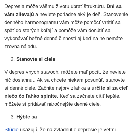
Depresia môže vášmu životu ubrať štruktúru.
Dni sa
vám zlievajú
a neviete poriadne aký je deň. Stanovenie
denného harmonogramu vám môže pomôcť vrátiť sa
späť do starých koľají a pomôže vám donútiť sa
vykonávať bežné denné činnosti aj keď na ne nemáte
zrovna náladu.
Stanovte si ciele
V depresívnych stavoch, môžete mať pocit, že neviete
nič dosiahnuť. Ak sa chcete niekam posunúť, stanovte
si denné ciele. Začnite najprv zľahka a
určite si za cieľ
niečo čo ľahko splníte
. Keď sa začnete cítiť lepšie,
môžete si pridávať náročnejšie denné ciele.
Hýbte sa
Štúdie
ukazujú, že na zvládnutie depresie je veľmi