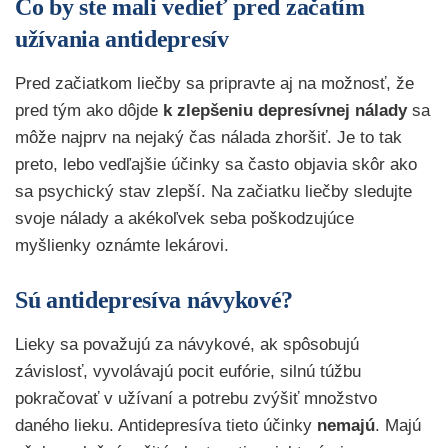
Čo by ste mali vedieť pred začatím
užívania antidepresív
Pred začiatkom liečby sa pripravte aj na možnosť, že
pred tým ako dôjde
k zlepšeniu depresívnej nálady
sa
môže najprv na nejaký čas nálada zhoršiť. Je to tak
preto, lebo vedľajšie účinky sa často objavia skôr ako
sa psychický stav zlepší. Na začiatku liečby sledujte
svoje nálady a akékoľvek seba poškodzujúce
myšlienky oznámte lekárovi.
Sú antidepresíva návykové?
Lieky sa považujú za návykové, ak spôsobujú
závislosť, vyvolávajú pocit eufórie, silnú túžbu
pokračovať v užívaní a potrebu zvýšiť množstvo
daného lieku. Antidepresíva tieto účinky
nemajú
. Majú