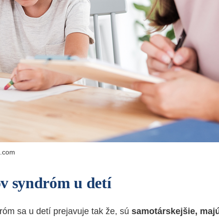
o.com
v syndróm u detí
óm sa u detí prejavuje tak že, sú
samotárskejšie, maj