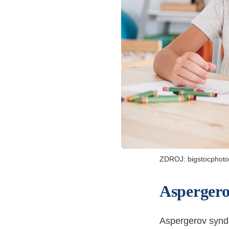
ZDROJ: bigstocphot
Aspergero
Aspergerov syndr