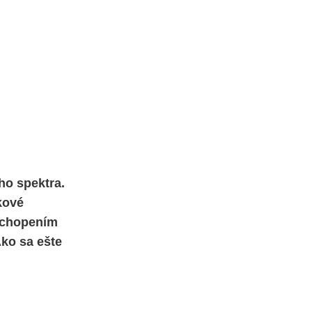
ho spektra.
kové
pochopením
Ako sa ešte