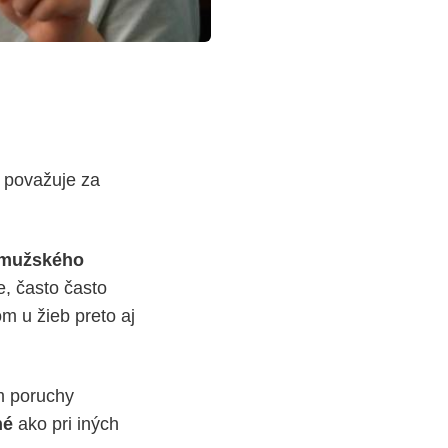
a považuje za
 mužského
, často často
m u žieb preto aj
m poruchy
né
ako pri iných