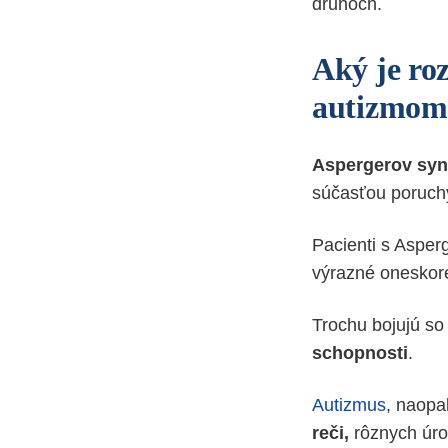
druhoch.
Aký je ro
autizmom
Aspergerov sy
súčasťou poruch
Pacienti s Aspe
výrazné oneskore
Trochu bojujú s
schopnosti
.
Autizmus
, naopa
reči,
rôznych úro