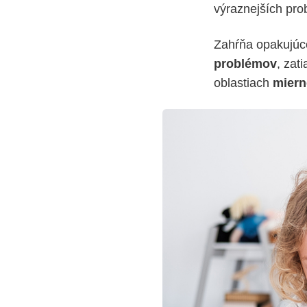
výraznejších pro
Zahŕňa opakujúce
problémov
, zat
oblastiach
mierne