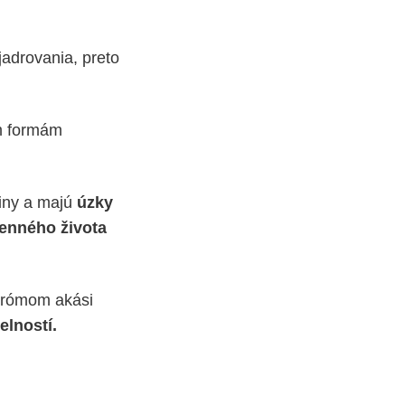
jadrovania, preto
m formám
tiny a majú
úzky
enného života
ndrómom akási
elností.