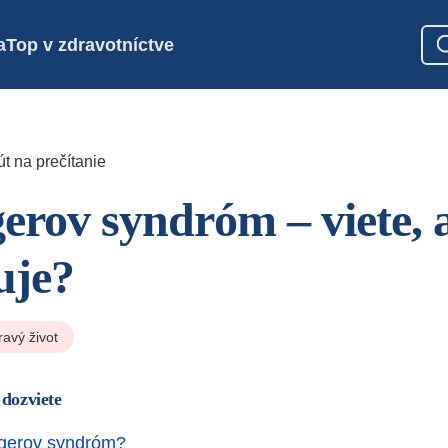
a
Top v zdravotníctve
t na prečítanie
erov syndróm – viete, 
uje?
ravý život
 dozviete
rgerov syndróm?