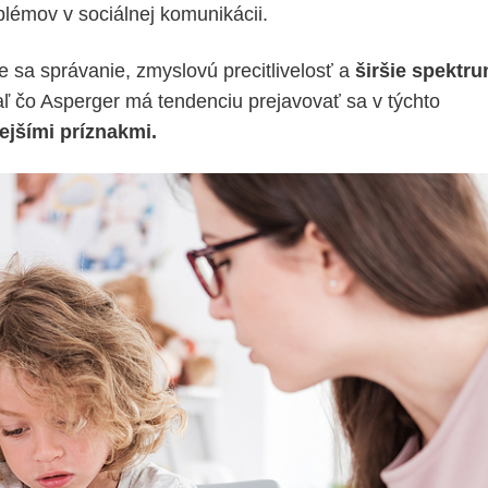
blémov v sociálnej komunikácii.
 sa správanie, zmyslovú precitlivelosť a
širšie spektr
iaľ čo Asperger má tendenciu prejavovať sa v týchto
jšími príznakmi.