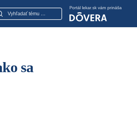
Portál lekar.sk vám prináša
ako sa