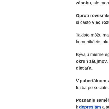
zásobu,
ale mon
Oproti rovesní
si často
viac
roz
Takisto môžu m
komunikácie, ako
Bývajú mierne ego
okruh záujmov.
dieťaťa.
V pubertálnom 
túžba po sociáln
Poznanie samé
k
depresiám
a
s