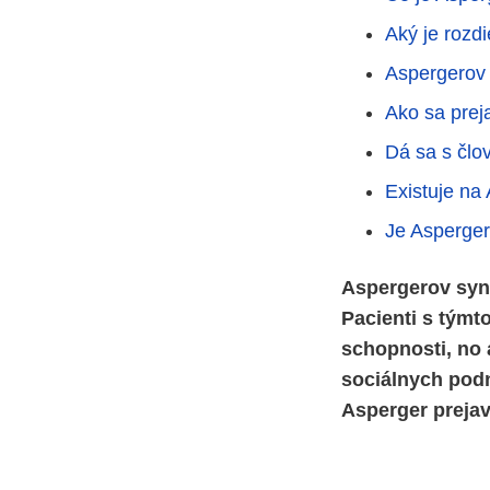
Aký je roz
Aspergerov 
Ako sa prej
Dá sa s čl
Existuje na
Je Asperge
Aspergerov syn
Pacienti s tým
schopnosti, no 
sociálnych podn
Asperger preja