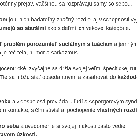
otónny prejav, väčšinou sa rozprávajú samy so sebou.
kom
je u nich badateľný značný rozdiel aj v schopnosti vy
umejú so staršími
ako s deťmi ich vekovej kategórie.
ať
problém porozumieť sociálnym situáciám
a jemný
 je reč tela, humor a sarkazmus.
centrické, zvyčajne sa držia svojej veľmi špecifickej ru
Tie sa môžu stať obsedantnými a zasahovať do
každod
veku
a v dospelosti prevláda u ľudí s Aspergerovým sy
om kontakte, s čím súvisí aj pochopenie
vlastných rozdi
ho seba
a uvedomenie si svojej inakosti často vedie
tavom úzkosti.