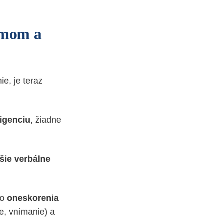
ómom a
e, je teraz
igenciu
, žiadne
šie verbálne
ho
oneskorenia
e, vnímanie) a