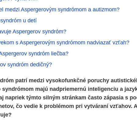
diel medzi Aspergerovým syndrómom a autizmom?
syndróm u detí
avuje Aspergerov syndróm?
ovekom s Aspergerovým syndrómom nadviazať vzťah?
 Aspergerov syndróm liečba?
rov syndróm dedičný?
dróm patrí medzi vysokofunkčné poruchy autistické
to syndrómom majú nadpriemernú inteligenciu a jazy
aj napriek týmto silným stránkam často zápasia s 
etov, čo vedie k problémom pri vytváraní vzťahov. 
vuje?