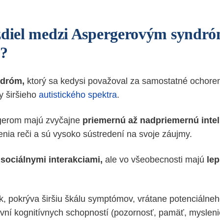
zdiel medzi Aspergerovým syndr
?
ndróm,
ktorý sa kedysi považoval za samostatné ochoreni
y širšieho
autistického spektra
.
rgerom majú zvyčajne
priemernú až nadpriemernú intel
nia reči a sú vysoko sústredení na svoje záujmy.
o
sociálnymi interakciami,
ale vo všeobecnosti majú
lep
k, pokrýva širšiu škálu symptómov, vrátane potenciálne
vní kognitívnych schopností (pozornosť, pamäť, mysleni