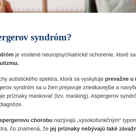
ergerov syndróm?
ndróm
je vrodené neuropsychiatrické ochorenie, ktoré s
utizmu.
chy autistického spektra, ktorá sa vyskytuje
prevažne u
rov syndróm sa u žien prejavuje zriedkavejšie a navyše
je príznaky maskovať (tzv. masking). Aspergerov syndró
 diagnóze.
spergerovu chorobu
nazývajú „vysokofunkčným“ typo
ktra, čo znamená, že
jej príznaky nebývajú také závaž