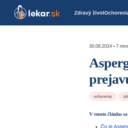
Zdravý život
Ochoreni
30.08.2024 • 7 minú
Asperg
prejav
ochorenia
zd
V tomto článku sa
Čo je Aspe