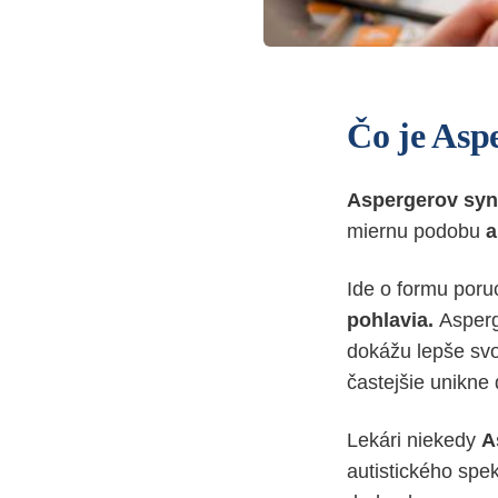
Čo je Asp
Aspergerov sy
miernu podobu
a
Ide o formu poru
pohlavia.
Asperge
dokážu lepše svo
častejšie unikne
Lekári niekedy
A
autistického spe