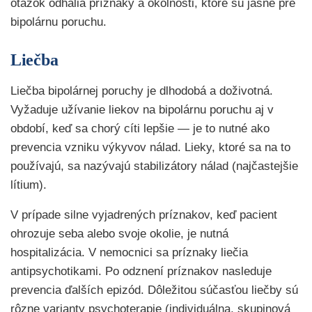
otázok odhalia príznaky a okolnosti, ktoré sú jasné pre
bipolárnu poruchu.
Liečba
Liečba bipolárnej poruchy je dlhodobá a doživotná.
Vyžaduje užívanie liekov na bipolárnu poruchu aj v
období, keď sa chorý cíti lepšie — je to nutné ako
prevencia vzniku výkyvov nálad. Lieky, ktoré sa na to
používajú, sa nazývajú stabilizátory nálad (najčastejšie
lítium).
V prípade silne vyjadrených príznakov, keď pacient
ohrozuje seba alebo svoje okolie, je nutná
hospitalizácia. V nemocnici sa príznaky liečia
antipsychotikami. Po odznení príznakov nasleduje
prevencia ďalších epizód. Dôležitou súčasťou liečby sú
rôzne varianty psychoterapie (individuálna, skupinová