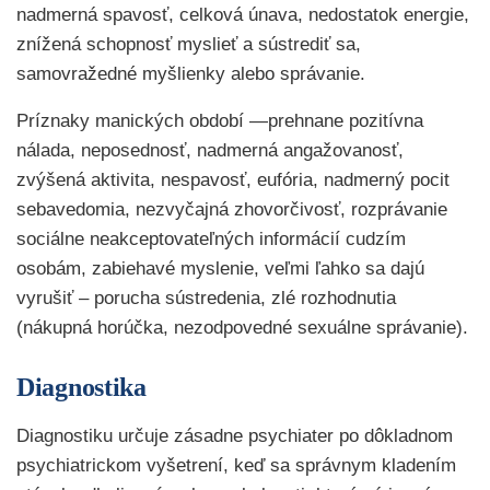
nadmerná spavosť, celková únava, nedostatok energie,
znížená schopnosť myslieť a sústrediť sa,
samovražedné myšlienky alebo správanie.
Príznaky manických období —prehnane pozitívna
nálada, neposednosť, nadmerná angažovanosť,
zvýšená aktivita, nespavosť, eufória, nadmerný pocit
sebavedomia, nezvyčajná zhovorčivosť, rozprávanie
sociálne neakceptovateľných informácií cudzím
osobám, zabiehavé myslenie, veľmi ľahko sa dajú
vyrušiť – porucha sústredenia, zlé rozhodnutia
(nákupná horúčka, nezodpovedné sexuálne správanie).
Diagnostika
Diagnostiku určuje zásadne psychiater po dôkladnom
psychiatrickom vyšetrení, keď sa správnym kladením