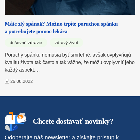
Máte zlý spánok? Možno trpíte poruchou spánku
a potrebujete pomoc lekára
duševné zdravie
zdravý život
Poruchy spánku nemusia byť smrteľné, avšak ovplyvňujú
kvalitu života tak často a tak vážne, že môžu ovplyvniť jeho
každý aspekt.…
25.08.2022
Chcete dostávať novinky?
Odoberajte náš newsletter a získajte prístup k