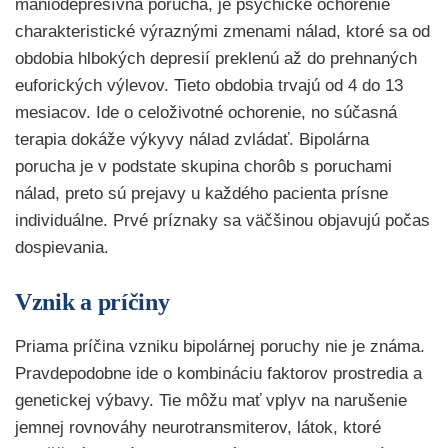
maniodepresívna porucha, je psychické ochorenie
charakteristické výraznými zmenami nálad, ktoré sa od
obdobia hlbokých depresií preklenú až do prehnaných
euforických výlevov. Tieto obdobia trvajú od 4 do 13
mesiacov. Ide o celoživotné ochorenie, no súčasná
terapia dokáže výkyvy nálad zvládať. Bipolárna
porucha je v podstate skupina chorôb s poruchami
nálad, preto sú prejavy u každého pacienta prísne
individuálne. Prvé príznaky sa väčšinou objavujú počas
dospievania.
Vznik a príčiny
Priama príčina vzniku bipolárnej poruchy nie je známa.
Pravdepodobne ide o kombináciu faktorov prostredia a
genetickej výbavy. Tie môžu mať vplyv na narušenie
jemnej rovnováhy neurotransmiterov, látok, ktoré