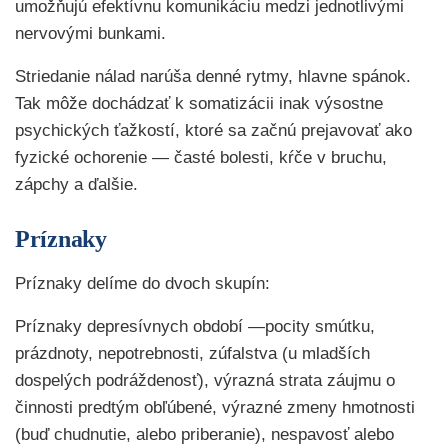
umožňujú efektívnu komunikáciu medzi jednotlivými
nervovými bunkami.
Striedanie nálad narúša denné rytmy, hlavne spánok.
Tak môže dochádzať k somatizácii inak výsostne
psychických ťažkostí, ktoré sa začnú prejavovať ako
fyzické ochorenie — časté bolesti, kŕče v bruchu,
zápchy a ďalšie.
Príznaky
Príznaky delíme do dvoch skupín:
Príznaky depresívnych období —pocity smútku,
prázdnoty, nepotrebnosti, zúfalstva (u mladších
dospelých podráždenosť), výrazná strata záujmu o
činnosti predtým obľúbené, výrazné zmeny hmotnosti
(buď chudnutie, alebo priberanie), nespavosť alebo