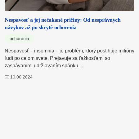
Nespavosť a jej nečakané príčiny: Od nesprávnych
návykov až po skryté ochorenia
ochorenia
Nespavosť – insomnia – je problém, ktorý postihuje milióny
ľudí po celom svete. Prejavuje sa ťažkosťami so
zaspávaním, udržiavaním spánku…
10.06.2024