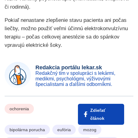
či rodinná).
Pokiaľ nenastane zlepšenie stavu pacienta ani počas
liečby, možno použiť veľmi účinnú elektrokonvulzívnu
terapiu – počas celkovej anestézie sa do spánkov
vpravujú elektrické šoky.
Redakcia portálu lekar.sk
Redakčný tím v spolupráci s lekármi,
medikmi, psychológmi, výživovými
špecialistami a ďalšími odborníkmi.
ochorenia
Zdieľať
článok
bipolárna porucha
eufória
mozog