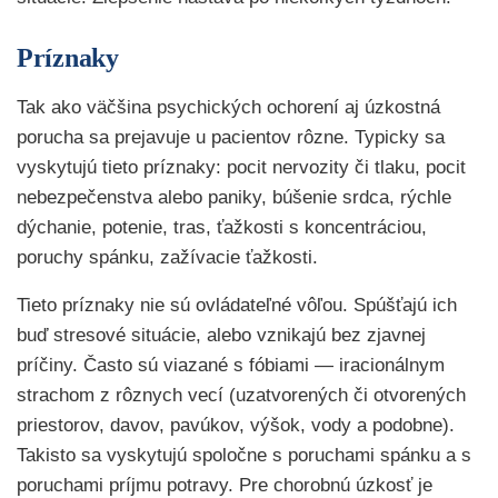
Príznaky
Tak ako väčšina psychických ochorení aj úzkostná
porucha sa prejavuje u pacientov rôzne. Typicky sa
vyskytujú tieto príznaky: pocit nervozity či tlaku, pocit
nebezpečenstva alebo paniky, búšenie srdca, rýchle
dýchanie, potenie, tras, ťažkosti s koncentráciou,
poruchy spánku, zažívacie ťažkosti.
Tieto príznaky nie sú ovládateľné vôľou. Spúšťajú ich
buď stresové situácie, alebo vznikajú bez zjavnej
príčiny. Často sú viazané s fóbiami — iracionálnym
strachom z rôznych vecí (uzatvorených či otvorených
priestorov, davov, pavúkov, výšok, vody a podobne).
Takisto sa vyskytujú spoločne s poruchami spánku a s
poruchami príjmu potravy. Pre chorobnú úzkosť je