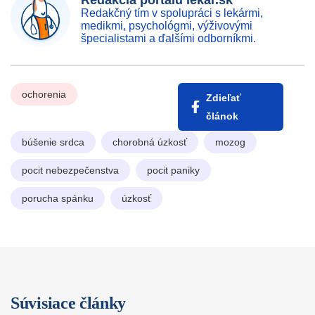
Redakcia portálu lekar.sk
Redakčný tím v spolupráci s lekármi,
medikmi, psychológmi, výživovými
špecialistami a ďalšími odborníkmi.
ochorenia
Zdieľať
článok
búšenie srdca
chorobná úzkosť
mozog
pocit nebezpečenstva
pocit paniky
porucha spánku
úzkosť
Súvisiace články