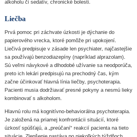
alkoholu či sedatív, chronické bolesti.
Liečba
Prvá pomoc pri záchvate úzkosti je dýchanie do
papierového vrecka, ktoré pomôže pri upokojení.
Liečivá predpisuje v zásade len psychiater, najčastejšie
sa používajú benzodiazepíny (napríklad alprazolam).
Sú veľmi návykové a dlhodobé užívanie sa neodporúča,
preto ich lekári predpisujú na prechodný čas, kým
začne účinkovať hlavná línia liečby, psychoterapia.
Pacienti musia dodržiavať presné pokyny a nesmú lieky
kombinovať s alkoholom.
Hlavnú rolu má kognitívno-behaviorálna psychoterapia.
Je založená na priamej konfrontácii situácií, ktoré
úzkosť spúšťajú, a „preúčaní“ reakcií pacienta na tieto
situácie. Zlepšenie nastáva po niekoľkých týždňoch.