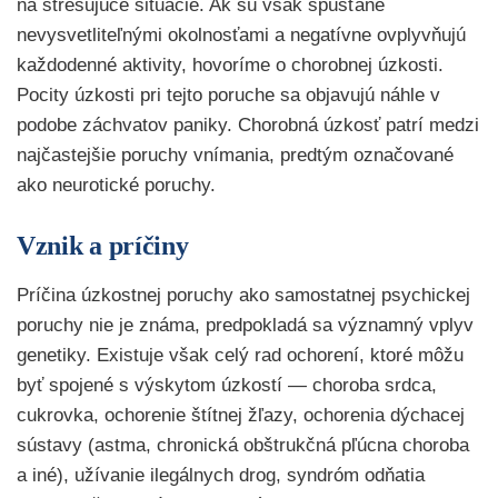
na stresujúce situácie. Ak sú však spúšťané
nevysvetliteľnými okolnosťami a negatívne ovplyvňujú
každodenné aktivity, hovoríme o chorobnej úzkosti.
Pocity úzkosti pri tejto poruche sa objavujú náhle v
podobe záchvatov paniky. Chorobná úzkosť patrí medzi
najčastejšie poruchy vnímania, predtým označované
ako neurotické poruchy.
Vznik a príčiny
Príčina úzkostnej poruchy ako samostatnej psychickej
poruchy nie je známa, predpokladá sa významný vplyv
genetiky. Existuje však celý rad ochorení, ktoré môžu
byť spojené s výskytom úzkostí — choroba srdca,
cukrovka, ochorenie štítnej žľazy, ochorenia dýchacej
sústavy (astma, chronická obštrukčná pľúcna choroba
a iné), užívanie ilegálnych drog, syndróm odňatia