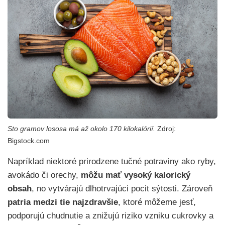
Sto gramov lososa má až okolo 170 kilokalórií.
Zdroj:
Bigstock.com
Napríklad niektoré prirodzene tučné potraviny ako ryby,
avokádo či orechy,
môžu mať vysoký kalorický
obsah
, no vytvárajú dlhotrvajúci pocit sýtosti. Zároveň
patria medzi tie najzdravšie
, ktoré môžeme jesť,
podporujú chudnutie a znižujú riziko vzniku cukrovky a