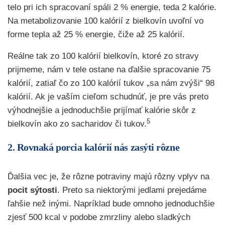
telo pri ich spracovaní spáli 2 % energie, teda 2 kalórie.
Na metabolizovanie 100 kalórií z bielkovín uvoľní vo
forme tepla až 25 % energie, čiže až 25 kalórií.
Reálne tak zo 100 kalórií bielkovín, ktoré zo stravy
prijmeme, nám v tele ostane na ďalšie spracovanie 75
kalórií, zatiaľ čo zo 100 kalórií tukov „sa nám zvýši“ 98
kalórií. Ak je vaším cieľom schudnúť, je pre vás preto
výhodnejšie a jednoduchšie prijímať kalórie skôr z
5
bielkovín ako zo sacharidov či tukov.
2. Rovnaká porcia kalórií nás zasýti rôzne
Ďalšia vec je, že rôzne potraviny majú rôzny vplyv na
pocit sýtosti
. Preto sa niektorými jedlami prejedáme
ľahšie než inými. Napríklad bude omnoho jednoduchšie
zjesť 500 kcal v podobe zmrzliny alebo sladkých