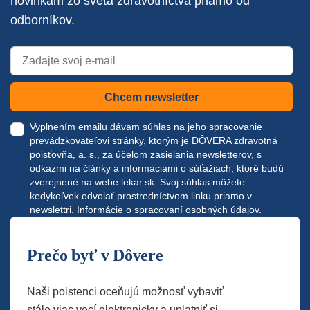
novinkám zo sveta zdravotníctva priamo od
odborníkov.
Chcem newsletter
Vyplnením emailu dávam súhlas na jeho spracovanie
prevádzkovateľovi stránky, ktorým je DÔVERA zdravotná
poisťovňa, a. s., za účelom zasielania newsletterov, s
odkazmi na články a informáciami o súťažiach, ktoré budú
zverejnené na webe
lekar.sk
. Svoj súhlas môžete
kedykoľvek odvolať prostredníctvom linku priamo v
newslettri.
Informácie o spracovaní osobných údajov.
Prečo byť v Dôvere
Naši poistenci oceňujú možnosť vybaviť
stále viac vecí elektronicky a uplatniť si