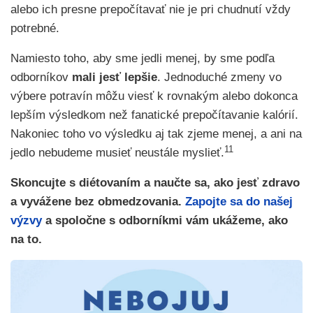
alebo ich presne prepočítavať nie je pri chudnutí vždy
potrebné.
Namiesto toho, aby sme jedli menej, by sme podľa
odborníkov
mali jesť lepšie
. Jednoduché zmeny vo
výbere potravín môžu viesť k rovnakým alebo dokonca
lepším výsledkom než fanatické prepočítavanie kalórií.
Nakoniec toho vo výsledku aj tak zjeme menej, a ani na
11
jedlo nebudeme musieť neustále myslieť.
Skoncujte s diétovaním a naučte sa, ako jesť zdravo
a vyvážene bez obmedzovania.
Zapojte sa do našej
výzvy
a spoločne s odborníkmi vám ukážeme, ako
na to.