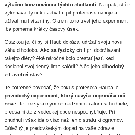
výlučne konzumáciou týchto sladkostí
. Naopak, stále
vykonával fyzickú aktivitu, pil proteínové nápoje a
užíval multivitamíny. Okrem toho trval jeho experiment
iba pomerne krátky časový úsek.
Otázkou je, či by si Haub dokázal udržať svoju novú
váhu dlhodobo.
Ako sa fyzicky cítil
pri dodržiavaní
takejto diéty? Aké náročné bolo prestať jesť, keď
dosiahol svoj denný limit kalórií? A čo jeho
dlhodobý
zdravotný stav
?
Je potrebné povedať, že pokus profesora Hauba je
pavedecký experiment, ktorý navyše neprináša nič
nové
. To, že výrazným obmedzením kalórií schudnete,
predsa nikto z vedeckej obce nespochybňuje. Pri
chudnutí však ide o viac než len o stratu kilogramov.
Dôležitý je predovšetkým dopad na vaše zdravie,