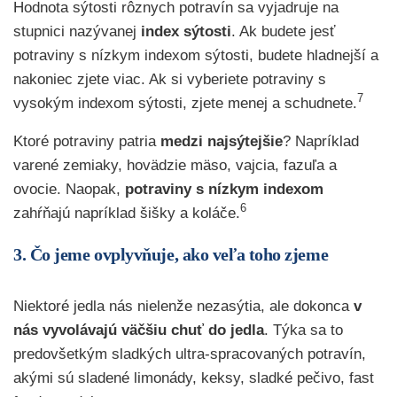
Hodnota sýtosti rôznych potravín sa vyjadruje na
stupnici nazývanej
index sýtosti
. Ak budete jesť
potraviny s nízkym indexom sýtosti, budete hladnejší a
nakoniec zjete viac. Ak si vyberiete potraviny s
7
vysokým indexom sýtosti, zjete menej a schudnete.
Ktoré potraviny patria
medzi najsýtejšie
? Napríklad
varené zemiaky, hovädzie mäso, vajcia, fazuľa a
ovocie. Naopak,
potraviny s nízkym indexom
6
zahŕňajú napríklad šišky a koláče.
3. Čo jeme ovplyvňuje, ako veľa toho zjeme
Niektoré jedla nás nielenže nezasýtia, ale dokonca
v
nás vyvolávajú väčšiu chuť do jedla
. Týka sa to
predovšetkým sladkých ultra-spracovaných potravín,
akými sú sladené limonády, keksy, sladké pečivo, fast