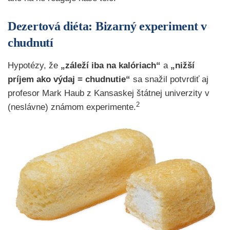
Dezertová diéta: Bizarný experiment v
chudnutí
Hypotézy, že
„záleží iba na kalóriach“
a
„nižší
príjem ako výdaj = chudnutie“
sa snažil potvrdiť aj
profesor Mark Haub z Kansaskej štátnej univerzity v
2
(neslávne) známom experimente.