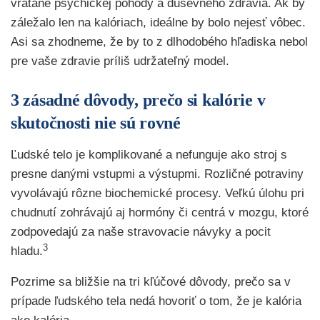
vrátane psychickej pohody a duševného zdravia. Ak by
záležalo len na kalóriach, ideálne by bolo nejesť vôbec.
Asi sa zhodneme, že by to z dlhodobého hľadiska nebol
pre vaše zdravie príliš udržateľný model.
3 zásadné dôvody, prečo si kalórie v
skutočnosti nie sú rovné
Ľudské telo je komplikované a nefunguje ako stroj s
presne danými vstupmi a výstupmi. Rozličné potraviny
vyvolávajú rôzne biochemické procesy. Veľkú úlohu pri
chudnutí zohrávajú aj hormóny či centrá v mozgu, ktoré
zodpovedajú za naše stravovacie návyky a pocit
3
hladu.
Pozrime sa bližšie na tri kľúčové dôvody, prečo sa v
prípade ľudského tela nedá hovoriť o tom, že je kalória