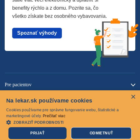
benefity rýchlo a z domu. Pozrite sa, čo
všetko získate bez osobného vybavovania.
Spoznať výhody
Pre pacientov
×
O spoločnosti
Na lekar.sk používame cookies
Kontaktujte nás
Cookies používame pre správne fungovanie webu, štatistické a
marketingové účely.
Prečítať viac
ZOBRAZIŤ PODROBNOSTI
Cookies
PRIJAŤ
ODMIETNUŤ
© 2026 lekar.sk Všetky práva vyhradené