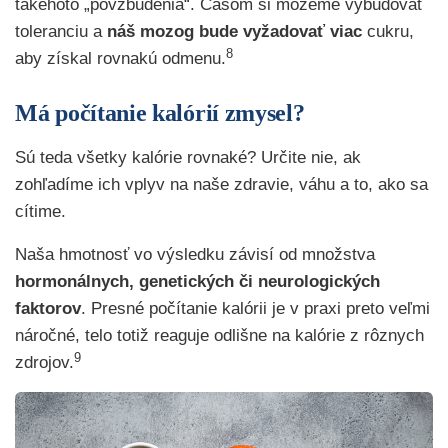
takéhoto „povzbudenia“. Časom si môžeme vybudovať
toleranciu a
náš mozog bude vyžadovať viac
cukru,
8
aby získal rovnakú odmenu.
Má počítanie kalórií zmysel?
Sú teda všetky kalórie rovnaké? Určite nie, ak
zohľadíme ich vplyv na naše zdravie, váhu a to, ako sa
cítime.
Naša hmotnosť vo výsledku závisí od množstva
hormonálnych, genetických či neurologických
faktorov
. Presné počítanie kalórii je v praxi preto veľmi
náročné, telo totiž reaguje odlišne na kalórie z rôznych
9
zdrojov.