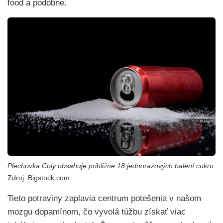
food a podobne.
Plechovka Coly obsahuje približne 18 jednorazových balení cukru.
Zdroj: Bigstock.com
Tieto potraviny zaplavia centrum potešenia v našom
mozgu dopamínom, čo vyvolá túžbu získať viac