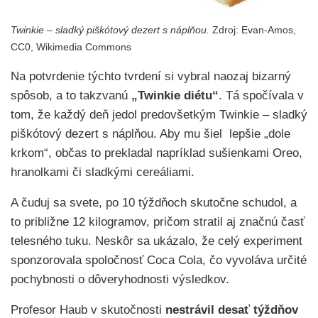
Twinkie – sladký piškótový dezert s náplňou.
Zdroj:
Evan-Amos
,
CC0, Wikimedia Commons
Na potvrdenie týchto tvrdení si vybral naozaj bizarný
spôsob, a to takzvanú
„Twinkie diétu“
. Tá spočívala v
tom, že každý deň jedol predovšetkým Twinkie – sladký
piškótový dezert s náplňou. Aby mu šiel lepšie „dole
krkom“, občas to prekladal napríklad sušienkami Oreo,
hranolkami či sladkými cereáliami.
A čuduj sa svete, po 10 týždňoch skutočne schudol, a
to približne 12 kilogramov, pričom stratil aj značnú časť
telesného tuku. Neskôr sa ukázalo, že celý experiment
sponzorovala spoločnosť Coca Cola, čo vyvoláva určité
pochybnosti o dôveryhodnosti výsledkov.
Profesor Haub v skutočnosti
nestrávil desať týždňov