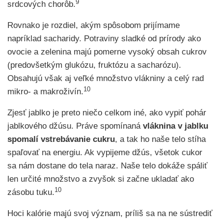
9
srdcových chorôb.
Rovnako je rozdiel, akým spôsobom prijímame
napríklad sacharidy. Potraviny sladké od prírody ako
ovocie a zelenina majú pomerne vysoký obsah cukrov
(predovšetkým glukózu, fruktózu a sacharózu).
Obsahujú však aj veľké množstvo vlákniny a celý rad
10
mikro- a makroživín.
Zjesť jablko je preto niečo celkom iné, ako vypiť pohár
jablkového džúsu. Práve spomínaná
vláknina v jablku
spomalí vstrebávanie cukru
, a tak ho naše telo stíha
spaľovať na energiu. Ak vypijeme džús, všetok cukor
sa nám dostane do tela naraz. Naše telo dokáže spáliť
len určité množstvo a zvyšok si začne ukladať ako
10
zásobu tuku.
Hoci kalórie majú svoj význam, príliš sa na ne sústrediť