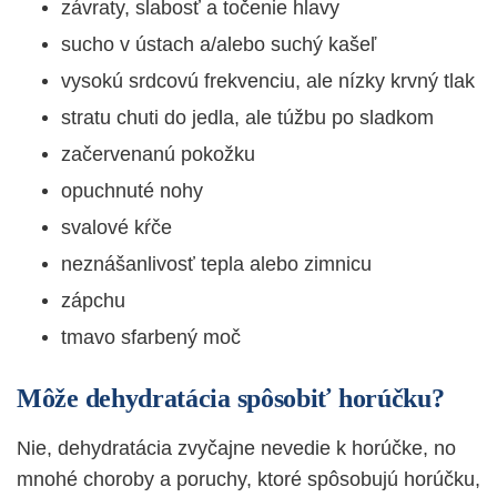
závraty, slabosť a točenie hlavy
sucho v ústach a/alebo suchý kašeľ
vysokú srdcovú frekvenciu, ale nízky krvný tlak
stratu chuti do jedla, ale túžbu po sladkom
začervenanú pokožku
opuchnuté nohy
svalové kŕče
neznášanlivosť tepla alebo zimnicu
zápchu
tmavo sfarbený moč
Môže dehydratácia spôsobiť horúčku?
Nie, dehydratácia zvyčajne nevedie k horúčke, no
mnohé choroby a poruchy, ktoré spôsobujú horúčku,