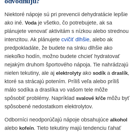
odvodňujú?
Niektoré nápoje sú pri prevencii dehydratácie lepšie
ako iné.
je všetko, čo potrebujete, ak sa
Voda
plánujete venovať aktivitám s nízkou alebo strednou
intenzitou. Ak plánujete
cvičiť dlhšie
, alebo ak
predpokladáte, že budete na slnku dlhšie ako
niekoľko hodín, možno budete chcieť hydratovať
nejakým druhom športového nápoja. Tie nahrádzajú
nielen tekutiny, ale aj
ako
a
,
elektrolyty
sodík
draslík
ktoré sa strácajú potením. Príliš veľa alebo príliš
málo sodíka a draslíka vo vašom tele môže
spôsobiť problémy. Napríklad
môžu byť
svalové kŕče
spôsobené nedostatkom elektrolytov.
Odborníci neodporúčajú nápoje obsahujúce
alkohol
alebo
. Tieto tekutiny majú tendenciu ťahať
kofeín