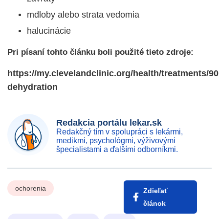
mdloby alebo strata vedomia
halucinácie
Pri písaní tohto článku boli použité tieto zdroje:
https://my.clevelandclinic.org/health/treatments/90
dehydration
Redakcia portálu lekar.sk
Redakčný tím v spolupráci s lekármi,
medikmi, psychológmi, výživovými
špecialistami a ďalšími odborníkmi.
ochorenia
Zdieľať
článok