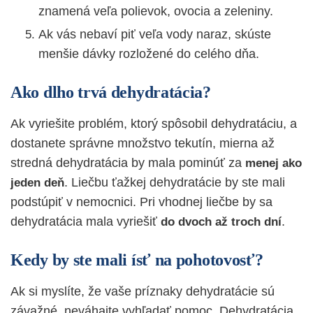
znamená veľa polievok, ovocia a zeleniny.
Ak vás nebaví piť veľa vody naraz, skúste
menšie dávky rozložené do celého dňa.
Ako dlho trvá dehydratácia?
Ak vyriešite problém, ktorý spôsobil dehydratáciu, a
dostanete správne množstvo tekutín, mierna až
stredná dehydratácia by mala pominúť za
menej ako
. Liečbu ťažkej dehydratácie by ste mali
jeden deň
podstúpiť v nemocnici. Pri vhodnej liečbe by sa
dehydratácia mala vyriešiť
.
do dvoch až troch dní
Kedy by ste mali ísť na pohotovosť?
Ak si myslíte, že vaše príznaky dehydratácie sú
závažné, neváhajte vyhľadať pomoc. Dehydratácia