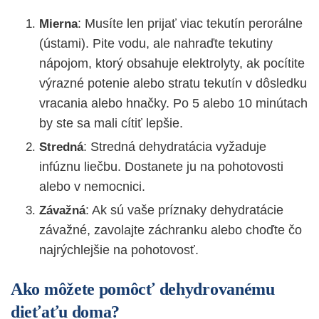
: Musíte len prijať viac tekutín perorálne
Mierna
(ústami). Pite vodu, ale nahraďte tekutiny
nápojom, ktorý obsahuje elektrolyty, ak pocítite
výrazné potenie alebo stratu tekutín v dôsledku
vracania alebo hnačky. Po 5 alebo 10 minútach
by ste sa mali cítiť lepšie.
: Stredná dehydratácia vyžaduje
Stredná
infúznu liečbu. Dostanete ju na pohotovosti
alebo v nemocnici.
: Ak sú vaše príznaky dehydratácie
Závažná
závažné, zavolajte záchranku alebo choďte čo
najrýchlejšie na pohotovosť.
Ako môžete pomôcť dehydrovanému
dieťaťu doma?