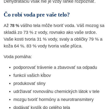
Dehydratáciu však nie je vždy ľahké rozpoznať.
Čo robí voda pre vaše telo?
Až
vášho tela môže tvoriť voda. Váš mozog sa
78 %
skladá zo 73 % z vody, rovnako ako vaše srdce.
Vaše kosti tvoria 31 % vody, svaly a obličky 79 % a
koža 64 %. 83 % vody tvoria vaše pľúca.
Voda pomáha:
podporovať trávenie a zbavovať sa odpadu
funkcii vašich kĺbov
produkovať sliny
udržiavať rovnováhu chemických látok v tele
mozgu tvoriť hormóny a neurotransmitery
dodávať kyslík do celého tela