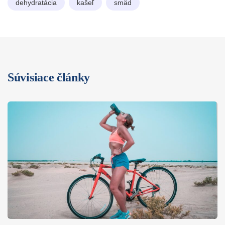
dehydratácia
kašeľ
smäd
Súvisiace články