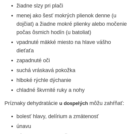
žiadne slzy pri plači
menej ako šesť mokrých plienok denne (u
dojčiat) a žiadne mokré plienky alebo močenie
počas ôsmich hodín (u batoliat)
vpadnuté mäkké miesto na hlave vášho
dieťaťa
zapadnuté oči
suchá vráskavá pokožka
hlboké rýchle dýchanie
chladné škvrnité ruky a nohy
Príznaky dehydratácie
môžu zahŕňať:
u dospelých
bolesť hlavy, delírium a zmätenosť
únavu