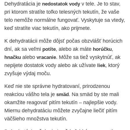
Dehydratácia je
v tele. Je to stav,
nedostatok vody
pri ktorom stratíte toľko telesných tekutín, že vaše
telo nemôže normálne fungovať. Vyskytuje sa vtedy,
keď stratíte viac tekutín, ako prijmete.
K dehydratácii môže dôjsť počas obzvlášť horúcich
dní, ak sa veľmi
, alebo ak máte
,
potíte
horúčku
alebo
. Môže sa tiež vyskytnúť, ak
hnačku
vracanie
nepijete dostatok vody alebo ak užívate
, ktorý
liek
zvyšuje výdaj moču.
Keď nie ste správne hydratovaní, prirodzenou
reakciou vášho tela je
. Na smäd by ste mali
smäd
okamžite reagovať pitím tekutín – najlepšie vody.
Miernu dehydratáciu môžete zvyčajne liečiť pitím
väčšieho množstva tekutín.