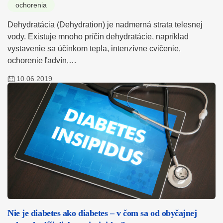
ochorenia
Dehydratácia (Dehydration) je nadmerná strata telesnej
vody. Existuje mnoho príčin dehydratácie, napríklad
vystavenie sa účinkom tepla, intenzívne cvičenie,
ochorenie ľadvín,…
10.06.2019
Nie je diabetes ako diabetes – v čom sa od obyčajnej