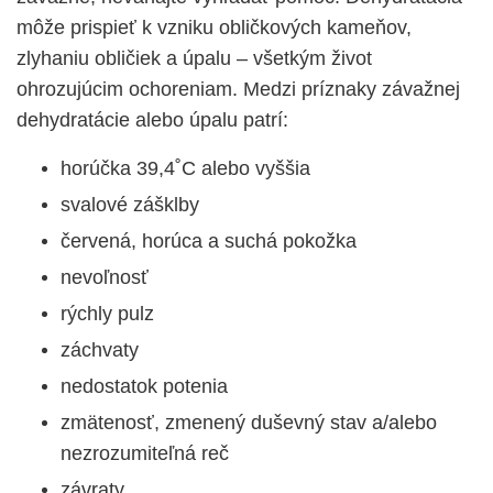
môže prispieť k vzniku obličkových kameňov,
zlyhaniu obličiek a úpalu – všetkým život
ohrozujúcim ochoreniam. Medzi príznaky závažnej
dehydratácie alebo úpalu patrí:
horúčka 39,4˚C alebo vyššia
svalové zášklby
červená, horúca a suchá pokožka
nevoľnosť
rýchly pulz
záchvaty
nedostatok potenia
zmätenosť, zmenený duševný stav a/alebo
nezrozumiteľná reč
závraty