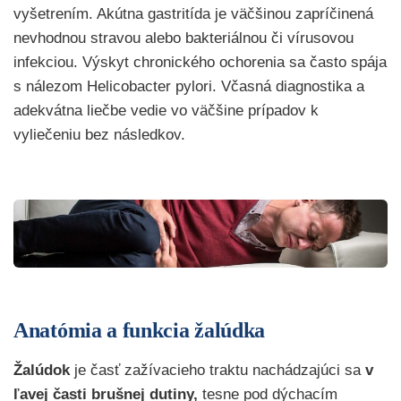
vyšetrením. Akútna gastritída je väčšinou zapríčinená
nevhodnou stravou alebo bakteriálnou či vírusovou
infekciou. Výskyt chronického ochorenia sa často spája
s nálezom Helicobacter pylori. Včasná diagnostika a
adekvátna liečbe vedie vo väčšine prípadov k
vyliečeniu bez následkov.
Anatómia a funkcia žalúdka
Žalúdok
je časť zažívacieho traktu nachádzajúci sa
v
ľavej časti brušnej dutiny,
tesne pod dýchacím