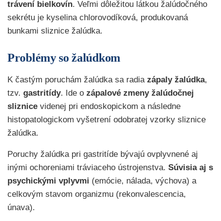
trávení bielkovín
. Veľmi dôležitou látkou žalúdočného
sekrétu je kyselina chlorovodíková, produkovaná
bunkami sliznice žalúdka.
Problémy so žalúdkom
K častým poruchám žalúdka sa radia
zápaly žalúdka
,
tzv.
gastritídy
. Ide o
zápalové zmeny žalúdočnej
sliznice
videnej pri endoskopickom a následne
histopatologickom vyšetrení odobratej vzorky sliznice
žalúdka.
Poruchy žalúdka pri gastritíde bývajú ovplyvnené aj
inými ochoreniami tráviaceho ústrojenstva.
Súvisia aj s
psychickými vplyvmi
(emócie, nálada, výchova) a
celkovým stavom organizmu (rekonvalescencia,
únava).