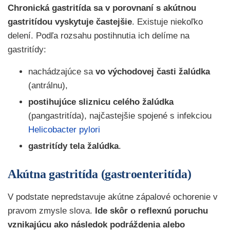
Chronická gastritída sa v porovnaní s akútnou
gastritídou vyskytuje častejšie
. Existuje niekoľko
delení. Podľa rozsahu postihnutia ich delíme na
gastritídy:
nachádzajúce sa
vo východovej časti žalúdka
(antrálnu),
postihujúce sliznicu celého žalúdka
(pangastritída), najčastejšie spojené s infekciou
Helicobacter pylori
gastritídy tela žalúdka
.
Akútna gastritída (gastroenteritída)
V podstate nepredstavuje akútne zápalové ochorenie v
pravom zmysle slova.
Ide skôr o reflexnú poruchu
vznikajúcu ako následok podráždenia alebo