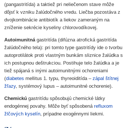
(pangastritída) a taktiež pri neliečenom stave môže
dôjsť k vzniku žalúdočného vredu. Liečba pozostáva z
dvojkombinácie antibiotík a liekov zameraným na
zníženie sekrécie kyseliny chlorovodíkovej.
Autoimunitná
gastritída (difúzna atrofická gastritída
žalúdočného tela): pri tomto type gastritídy ide o tvorbu
autoprotilátok proti vlastným bunkám sliznice žalúdka s
ich postupnou deštrukciou. Postihuje telo žalúdka a je
tiež spájaná s inými autoimunitnými ochoreniami
(
diabetes
mellitus 1. typu, thyreoiditída –
zápal štítnej
žľazy
, systémový lupus – autoimunitné ochorenie).
Chemickú
gastritídu spôsobujú chemické látky
endogénnej povahy. Môže byť spôsobená
refluxom
žlčových kyselín
, prípadne exogénnymi liekmi.