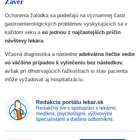
Záver
Ochorenia žalúdka sa podieľajú na významnej časti
gastroenterologických problémov vyskytujúcich sa v
každom veku a
sú jednou z najčastejších príčin
návštevy lekára
.
Včasná diagnostika a následne
adekvátna liečbe vedie
vo väčšine prípadov k vyliečeniu bez následkov
,
avšak pri dlhotrvajúcich ťažkostiach si stav pacienta
môže vyžadovať aj hospitalizáciu.
Redakcia portálu lekar.sk
Redakčný tím v spolupráci s lekármi,
medikmi, psychológmi, výživovými
špecialistami a ďalšími odborníkmi.