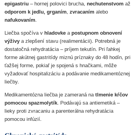
epigastriu
– hornej polovici brucha,
nechutenstvom
až
odporom
k jedlu,
grganím
,
zvracaním
alebo
nafukovaním
.
Liečba spočíva v
hladovke
a
postupnom obnovení
výživy
a zlepšení stavu (realimentácii). Potrebná je
dostatočná rehydratácia – príjem tekutín. Pri ľahkej
forme akútnej gastritídy miznú príznaky do 48 hodín, pri
ťažšej forme, pokiaľ je spojená s hnačkami, môže
vyžadovať hospitalizáciu a podávanie medikamentóznej
liečby.
Medikamentózna liečba je zameraná na
tlmenie kŕčov
pomocou spazmolytík
. Podávajú sa antiemetiká –
lieky proti zvracaniu a parenterálna rehydratácia
pomocou infúzií.