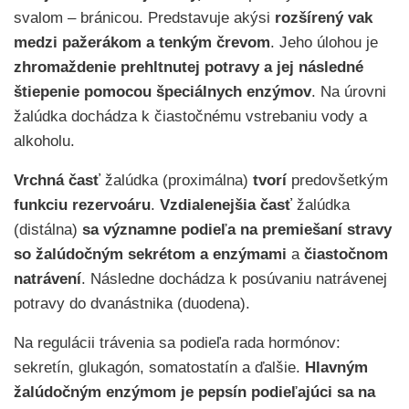
svalom – bránicou. Predstavuje akýsi
rozšírený vak
medzi pažerákom a tenkým črevom
. Jeho úlohou je
zhromaždenie prehltnutej potravy a jej následné
štiepenie pomocou špeciálnych enzýmov
. Na úrovni
žalúdka dochádza k čiastočnému vstrebaniu vody a
alkoholu.
Vrchná časť
žalúdka (proximálna)
tvorí
predovšetkým
funkciu rezervoáru
.
Vzdialenejšia časť
žalúdka
(distálna)
sa významne podieľa na premiešaní stravy
so žalúdočným sekrétom a enzýmami
a
čiastočnom
natrávení
. Následne dochádza k posúvaniu natrávenej
potravy do dvanástnika (duodena).
Na regulácii trávenia sa podieľa rada hormónov:
sekretín, glukagón, somatostatín a ďalšie.
Hlavným
žalúdočným enzýmom je pepsín podieľajúci sa na