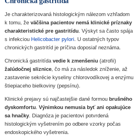
Chronická gastritída
Je charakterizovaná histologickým nálezom vzhľadom
k tomu, že
väčšina pacientov nemá klinické príznaky
charakteristické pre gastritídu
. Výskyt sa často spája
s infekciou
Helicobacter pylori
. U ostatných typov
chronických gastritíd je príčina doposiaľ neznáma.
Chronická gastritída
vedie k zmenšeniu
(atrofii)
žalúdočnej sliznice
, čo má za následok zníženie, až
zastavenie sekrécie kyseliny chlorovodíkovej a enzýmu
štiepiaceho bielkoviny (pepsínu).
Klinické prejavy sú najčastejšie dané formou
brušného
dyskomfortu
.
Výnimkou nemusia byť ani opakujúce
sa hnačky
. Diagnóza je pacientovi potvrdená
histologickým vyšetrením po odbere vzorky počas
endoskopického vyšetrenia.