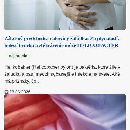
Zákerný predchodca rakoviny žalúdka: Za plynatosť,
bolesť brucha a zlé trávenie môže HELICOBACTER
ochorenia
Helikobakter (Helicobacter pylori) je baktéria, ktorá žije v
žalúdku a patrí medzi najčastejšie infekcie na svete. Aké
má príznaky, čo…
23.03.2026