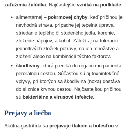
zaťaženia žalúdka.
Najčastejšie
vzniká na podklade:
alimentárnej –
pokrmovej chyby
, keď príčinou je
nevhodná strava, prípadne jej tepelná úprava,
striedanie teplého či studeného jedla, korenie,
zloženie nápojov, alkohol. Záleží aj na tolerancii
jednotlivých zložiek potravy, na ich množstve a
zložení alebo na kombinácii týchto faktorov.
škodliviny
, ktorá preniká do organizmu pacienta
perorálnou cestou. Súčasťou sú aj toxoinfekčné
vplyvy, pri ktorých sa škodlivina (noxa) dostáva
do sliznice krvnou cestou. Najčastejšou príčinou
sú
bakteriálne a vírusové infekcie
.
Prejavy a liečba
Akútna gastritída sa
prejavuje tlakom a bolesťou v