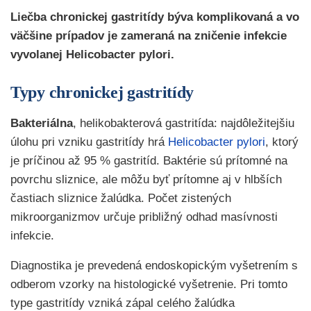
Liečba chronickej gastritídy býva komplikovaná a vo
väčšine prípadov je zameraná na zničenie infekcie
vyvolanej Helicobacter pylori.
Typy chronickej gastritídy
Bakteriálna
, helikobakterová gastritída: najdôležitejšiu
úlohu pri vzniku gastritídy hrá
Helicobacter pylori
, ktorý
je príčinou až 95 % gastritíd. Baktérie sú prítomné na
povrchu sliznice, ale môžu byť prítomne aj v hlbších
častiach sliznice žalúdka. Počet zistených
mikroorganizmov určuje približný odhad masívnosti
infekcie.
Diagnostika je prevedená endoskopickým vyšetrením s
odberom vzorky na histologické vyšetrenie. Pri tomto
type gastritídy vzniká zápal celého žalúdka