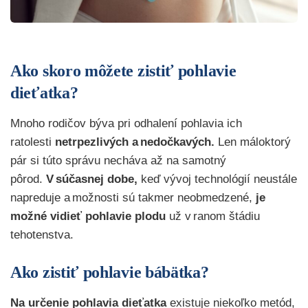
Ako skoro môžete zistiť pohlavie
dieťatka?
Mnoho rodičov býva pri odhalení pohlavia ich
ratolesti
netrpezlivých a nedočkavých.
Len máloktorý
pár si túto správu necháva až na samotný
pôrod.
V súčasnej dobe,
keď vývoj technológií neustále
napreduje a možnosti sú takmer neobmedzené,
je
možné vidieť pohlavie plodu
už v ranom štádiu
tehotenstva.
Ako zistiť pohlavie bábätka?
Na určenie pohlavia dieťatka
existuje niekoľko metód,