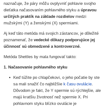
naznačuje, že páry môžu ovplyvniť pohlavie svojho
dieťatka načasovaním pohlavného styku a
úpravou
určitých praktík na základe rozdielov
medzi
mužskými (Y) a ženskými (X) spermiami.
Aj keď táto metóda má svojich zástancov, je dôležité
poznamenať, že
vedecké dôkazy podporujúce jej
účinnosť sú obmedzené a kontroverzné.
Metóda Shettles by mala fungovať takto:
1.
Načasovanie pohlavného styku
Keď túžite po chlapčekovi, o jeho počatie by ste
sa mali snažiť čo najbližšie
k času ovulácie
.
Dôvodom je fakt, že Y spermie sú rýchlejšie, ale
majú kratšiu životnosť než spermie X. Pri
pohlavnom styku blízko ovulácie je