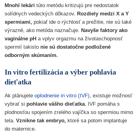
Mnohí lekári
túto metódu kritizujú pre nedostatok
solídnych vedeckých dôkazov.
Rozdiely medzi X a Y
spermiami,
pokiaľ ide o rýchlosť a prežitie, nie sú také
výrazné, ako metóda naznačuje.
Navyše faktory ako
vaginálne pH
a vplyv orgazmu na životaschopnosť
spermií takisto
nie sú dostatočne podložené
odborným skúmaním.
In vitro fertilizácia a výber pohlavia
dieťatka
Ak plánujete
oplodnenie in vitro (IVF)
, existuje možnosť
vybrať si
pohlavie vášho dieťatka.
IVF pomáha s
plodnosťou spojením zrelého vajíčka so spermiou mimo
tela.
Vznikne tak embryo,
ktoré sa potom implantuje
do maternice.