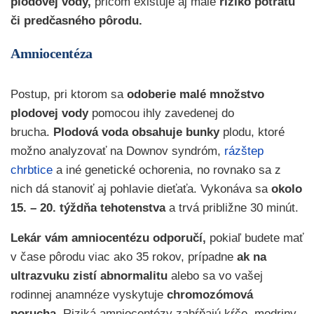
plodovej vody,
pričom existuje aj malé
riziko potratu
či predčasného pôrodu.
Amniocentéza
Postup, pri ktorom sa
odoberie malé množstvo
plodovej vody
pomocou ihly zavedenej do
brucha.
Plodová voda obsahuje bunky
plodu, ktoré
možno analyzovať na Downov syndróm,
rázštep
chrbtice
a iné genetické ochorenia, no rovnako sa z
nich dá stanoviť aj pohlavie dieťaťa. Vykonáva sa
okolo
15. – 20. týždňa tehotenstva
a trvá približne 30 minút.
Lekár vám amniocentézu
odporučí,
pokiaľ budete mať
v čase pôrodu viac ako 35 rokov, prípadne
ak na
ultrazvuku zistí abnormalitu
alebo sa vo vašej
rodinnej anamnéze vyskytuje
chromozómová
porucha.
Riziká amniocentézy zahŕňajú kŕče, modriny