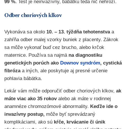
99 %.
Test je neinvazívny, bábätku teda nič nehrozí.
Odber choriových klkov
Vykonáva sa okolo
10. – 13. týždňa tehotenstva
a
zahŕňa odber malej vzorky buniek z placenty. Zákrok
sa môže vykonať buď cez brucho, alebo krčok
maternice. Používa sa najmä
na diagnostiku
genetických porúch ako
Downov syndróm
, cystická
fibróza
a iných, ale poskytuje aj presné určenie
pohlavia bábätka.
Lekár vám môže odporučiť odber choriových klkov,
ak
máte viac ako 35 rokov
alebo ak máte v rodinnej
anamnéze chromozómové abnormality.
Keďže ide o
invazívny postup,
môže byť sprevádzaný
komplikáciami, ako sú
kŕče, krvácanie či únik