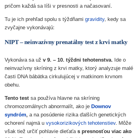
pričom každá sa líši v presnosti a načasovaní.
Tu je ich prehľad spolu s týždňami
gravidity
, kedy sa
zvyčajne vykonávajú:
NIPT – neinvazívny prenatálny test z krvi matky
Vykonáva sa už
v 9. – 10. týždni tehotenstva.
Ide o
neinvazívny skríning z krvi matky, ktorý analyzuje malé
časti DNA bábätka cirkulujúcej v matkinom krvnom
obehu.
Tento test
sa používa hlavne na skríning
chromozomálnych abnormalít, ako je
Downov
syndróm
,
a na posúdenie rizika ďalších genetických
ochorení najmä u
vysokorizikových tehotenstiev
. Môže
však tiež určiť pohlavie dieťaťa
s presnosťou viac ako