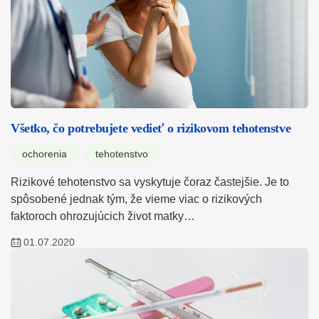
Všetko, čo potrebujete vedieť o rizikovom tehotenstve
ochorenia
tehotenstvo
Rizikové tehotenstvo sa vyskytuje čoraz častejšie. Je to
spôsobené jednak tým, že vieme viac o rizikových
faktoroch ohrozujúcich život matky…
01.07.2020