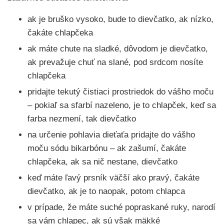
ak je bruško vysoko, bude to dievčatko, ak nízko,
čakáte chlapčeka
ak máte chute na sladké, dôvodom je dievčatko,
ak prevažuje chuť na slané, pod srdcom nosíte
chlapčeka
pridajte tekutý čistiaci prostriedok do vášho moču
– pokiaľ sa sfarbí nazeleno, je to chlapček, keď sa
farba nezmení, tak dievčatko
na určenie pohlavia dieťaťa pridajte do vášho
moču sódu bikarbónu – ak zašumí, čakáte
chlapčeka, ak sa nič nestane, dievčatko
keď máte ľavý prsník väčší ako pravý, čakáte
dievčatko, ak je to naopak, potom chlapca
v prípade, že máte suché popraskané ruky, narodí
sa vám chlapec, ak sú však mäkké