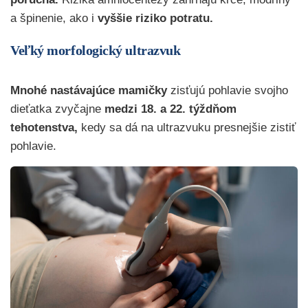
a špinenie, ako i
vyššie riziko potratu.
Veľký morfologický ultrazvuk
Mnohé nastávajúce mamičky
zisťujú pohlavie svojho
dieťatka zvyčajne
medzi 18. a 22. týždňom
tehotenstva,
kedy sa dá na ultrazvuku presnejšie zistiť
pohlavie.