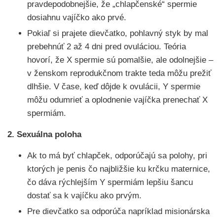
pravdepodobnejšie, že „chlapčenské“ spermie
dosiahnu vajíčko ako prvé.
Pokiaľ si prajete dievčatko, pohlavný styk by mal
prebehnúť 2 až 4 dni pred ovuláciou. Teória
hovorí, že X spermie sú pomalšie, ale odolnejšie –
v ženskom reprodukčnom trakte teda môžu prežiť
dlhšie. V čase, keď dôjde k ovulácii, Y spermie
môžu odumrieť a oplodnenie vajíčka prenechať X
spermiám.
2. Sexuálna poloha
Ak to má byť chlapček, odporúčajú sa polohy, pri
ktorých je penis čo najbližšie ku krčku maternice,
čo dáva rýchlejším Y spermiám lepšiu šancu
dostať sa k vajíčku ako prvým.
Pre dievčatko sa odporúča napríklad misionárska