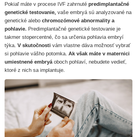
Pokiaľ máte v procese IVF zahrnuté
predimplantačné
genetické testovanie,
vaše embryá sú analyzované na
genetické alebo
chromozómové abnormality a
pohlavie.
Predimplantačné genetické testovanie je
takmer stopercentné, čo sa určenia pohlavia embryí
týka.
V skutočnosti
vám vlastne dáva možnosť vybrať
si pohlavie vášho potomka.
Ak však máte v maternici
umiestnené embryá
oboch pohlaví, nebudete vedieť,
ktoré z nich sa implantuje.