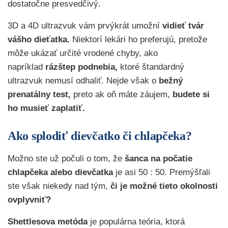
dostatočne presvedčivý.
3D a 4D ultrazvuk vám prvýkrát umožní
vidieť tvár
vášho dieťatka.
Niektorí lekári ho preferujú, pretože
môže ukázať určité vrodené chyby, ako
napríklad
rázštep podnebia,
ktoré štandardný
ultrazvuk nemusí odhaliť. Nejde však o
bežný
prenatálny test,
preto ak oň máte záujem,
budete si
ho musieť zaplatiť.
Ako splodiť dievčatko či chlapčeka?
Možno ste už počuli o tom, že
šanca na počatie
chlapčeka
alebo dievčatka
je asi 50 : 50. Premýšľali
ste však niekedy nad tým,
či je možné tieto okolnosti
ovplyvniť?
Shettlesova metóda
je populárna teória, ktorá