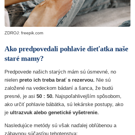
ZDROJ: freepik.com
Ako predpovedali pohlavie dieťatka naše
staré mamy?
Predpovede našich starých mám sú úsmevné, no
nielen
preto ich treba brať s rezervou.
Nie sú
založené na vedeckom bádaní a šanca, že budú
presné, je asi
50 : 50.
Najspoľahlivejším spôsobom,
ako určiť pohlavie bábätka, sú lekárske postupy, ako
je
ultrazvuk alebo genetické vyšetrenie.
Nasledujúce metódy sú však naďalej obľúbenou a
zábavnou súčasťou tehotenstva: