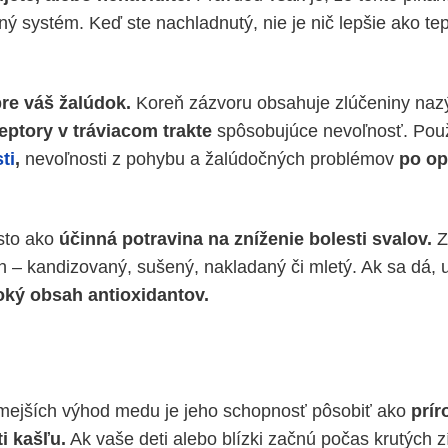
ný systém. Keď ste nachladnutý, nie je nič lepšie ako te
pre váš žalúdok.
Koreň zázvoru obsahuje zlúčeniny nazý
eptory v tráviacom trakte
spôsobujúce nevoľnosť. Pou
ti
,
nevoľnosti z pohybu a žalúdočných problémov
po op
sto ako
účinná potravina na zníženie bolesti svalov.
Z
– kandizovaný, ​​sušený, nakladaný či mletý. Ak sa dá, u
oký obsah antioxidantov.
mejších výhod medu je jeho schopnosť pôsobiť ako
prír
i kašľu.
Ak vaše deti alebo blízki začnú počas krutých z