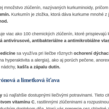
ej množstvo zlúčenín, nazývaných kurkuminoidy, pričo
umín.
Kurkumín je zložka, ktorá dáva kurkume mnohé z 
hod.
e viac ako 100 chemických zlúčenín, ktoré prispievajú k 
á antivírusové, antibakteriálne a antimikrobiálne vlas
edicíne
sa využíva pri liečbe rôznych
ochorení dýchací
na hyperaktivita a alergia), ako aj porúch pečene, anore
, nádchy,
kašľa a zápalu dutín.
rónová a limetková šťava
ky
sú najľahšie dostupnými liečivými potravinami. Tieto ci
tvom vitamínu C
, rastlinnými zlúčeninami a rozpustnou
duchým doplnkom dňa, ktorý vás prenesie cez chladné