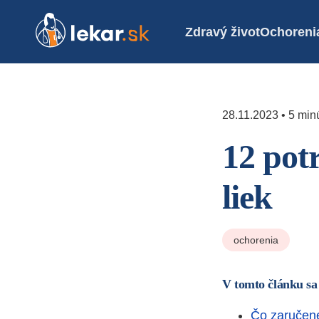
Zdravý život
Ochoreni
28.11.2023 • 5 minú
12 pot
liek
ochorenia
V tomto článku sa
Čo zaručene