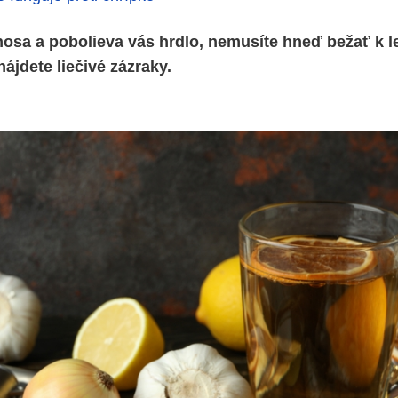
nosa a pobolieva vás hrdlo, nemusíte hneď bežať k le
nájdete liečivé zázraky.