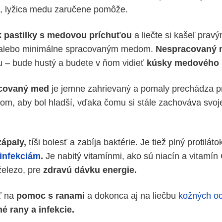
, lyžica medu zaručene pomôže.
k pastilky s medovou príchuťou
a liečte si kašeľ prav
alebo minimálne spracovaným medom.
Nespracovaný
 – bude hustý a budete v ňom vidieť
kúsky medového p
acovaný med
je jemne zahrievaný a pomaly prechádza p
som, aby bol hladší, vďaka čomu si stále zachováva svo
ápaly,
tíši bolesť a zabíja baktérie. Je tiež plný protiláto
infekciám
.
Je nabitý vitamínmi, ako sú niacín a vitamín 
železo, pre
zdravú dávku energie.
ť na
pomoc s ranami
a dokonca aj na liečbu
kožných o
é rany a infekcie.