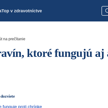
a
Top v zdravotníctve
t na prečítanie
ravín, ktoré fungujú aj
 dozviete
 funguje proti chrípke