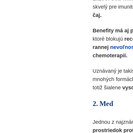
skvelý pre imunit
čaj.
Benefity má aj 
ktoré blokujú
rec
rannej
nevoľnos
chemoterapii.
Uznávaný je taki
mnohých formách 
totiž šialene
vys
2.
Med
Jednou z najzná
prostriedok prot