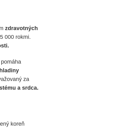
um
zdravotných
5 000 rokmi.
sti.
to pomáha
hladiny
ovažovaný za
stému a srdca.
šený koreň