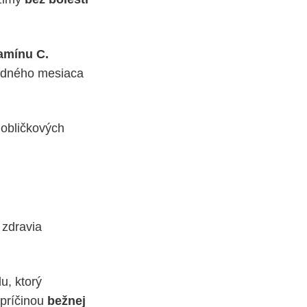
tamínu C.
jedného mesiaca
 obličkových
zdravia
u, ktorý
 príčinou
bežnej