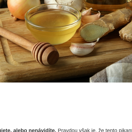
jete, alebo nenávidíte.
Pravdou však je, že tento pikan