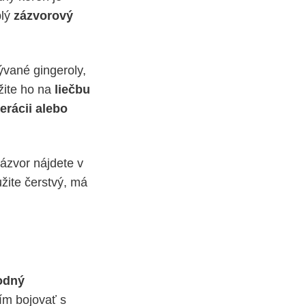
plý
zázvorový
vané gingeroly,
žite ho na
liečbu
erácii alebo
ázvor nájdete v
žite čerstvý, má
odný
ím bojovať s