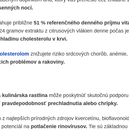
senných nocí.
ahuje približne
51 % referenčného denného príjmu vi
24 gramov extraktu z citrusových vlákien denne počas 
hladinu cholesterolu v krvi.
olesterolom
znižujete riziko srdcových chorôb, anémie,
cich problémov a rakoviny.
 kulinárska rastlina
môže poskytnúť skutočnú podporu 
ť
pravdepodobnosť prechladnutia alebo chrípky.
 z najlepších prírodných zdrojov kvercetínu, bioflavonoid
 potenciál na
potlačenie rinovírusov.
Tie sú základnou