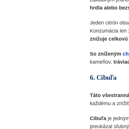
hrdla alebo bez
Jeden citrón obs
Konzumácia len 
znižuje celkovú 
So zníženým
ch
kameňov,
trávia
6. Cibuľa
Táto všestranná
každému a zníži
Cibuľa
je jedným
preukázal sľubný