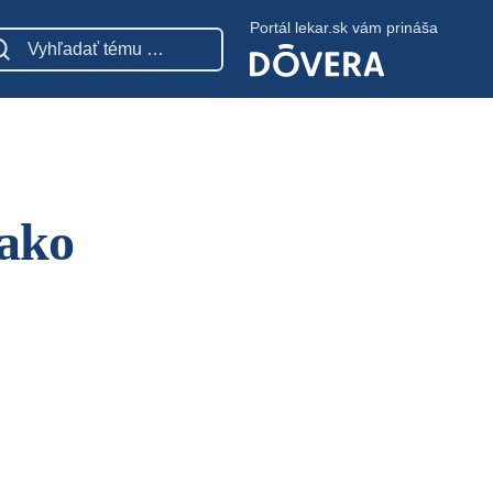
Portál lekar.sk vám prináša
 ako