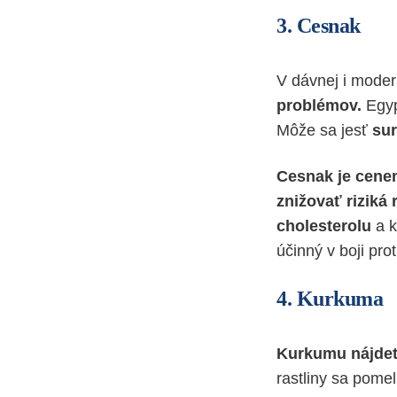
3.
Cesnak
V dávnej i moder
problémov.
Egyp
Môže sa jesť
sur
Cesnak je cene
znižovať riziká 
cholesterolu
a k
účinný v boji pr
4.
Kurkuma
Kurkumu nájdete
rastliny sa pome