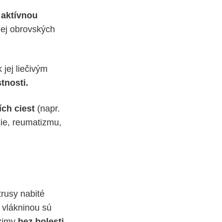
m
aktívnou
jej obrovských
jej liečivým
tnosti.
ch ciest
(napr.
xie, reumatizmu,
trusy nabité
 vlákninou sú
 zimy
bez bolesti