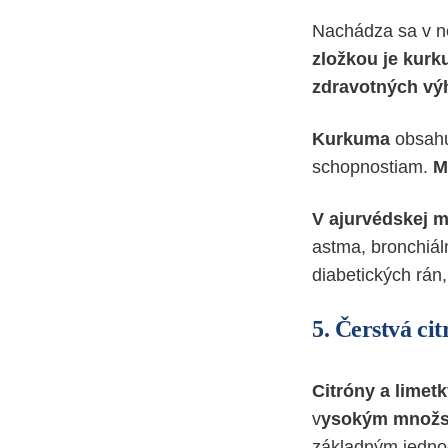
Nachádza sa v n
zložkou je kurk
zdravotných vý
Kurkuma
obsahuj
schopnostiam.
M
V ajurvédskej m
astma, bronchiál
diabetických rán
5.
Čerstvá cit
Citróny a limet
v
ysokým množs
základným jedno