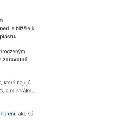
ým
 med
je bližšie k
lástu.
rirodzeným
je
zdravotné
k, ktoré bojujú
C, a minerálmi,
chorení
, ako sú