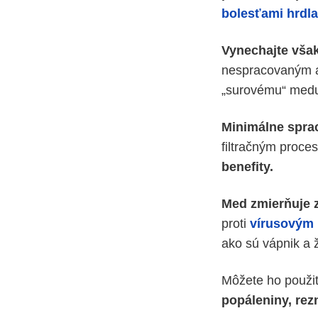
bolesťami hrdla
Vynechajte vša
nespracovaným 
„surovému“ medu
Minimálne spr
filtračným proce
benefity.
Med zmierňuje z
proti
vírusovým 
ako sú vápnik a 
Môžete ho použi
popáleniny, rezn