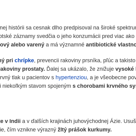
nej histórii sa cesnak dlho predpisoval na široké spektr
tské záznamy svedčia o jeho konzumácii pred viac ako 
ový alebo varený
a má významné
antibiotické vlastno
ný pri
chrípke
, prevencii rakoviny prsníka, pľúc a takis
rakoviny prostaty.
Ďalej sa ukázalo, že znižuje
vysoké 
rvný tlak u pacientov s
hypertenziou
, a je všeobecne p
oti niekoľkým stavom spojeným
s chorobami krvného sy
 v Indii
a v ďalších krajinách juhovýchodnej Ázie. Usu
lie, čím vznikne výrazný
žltý prášok kurkumy.