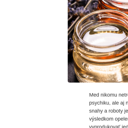
Med nikomu netr
psychiku, ale aj
snahy a roboty j
výsledkom opele
vyprodukovať je