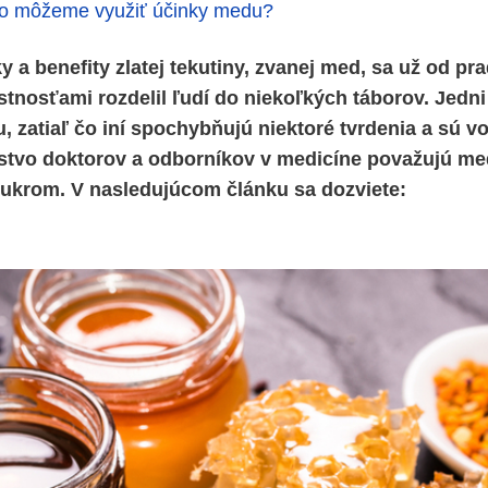
ko môžeme využiť účinky medu?
 a benefity zlatej tekutiny, zvanej med, sa už od pr
tnosťami rozdelil ľudí do niekoľkých táborov. Jedni 
 zatiaľ čo iní spochybňujú niektoré tvrdenia a sú v
stvo doktorov a odborníkov v medicíne považujú med
cukrom. V nasledujúcom článku sa dozviete: