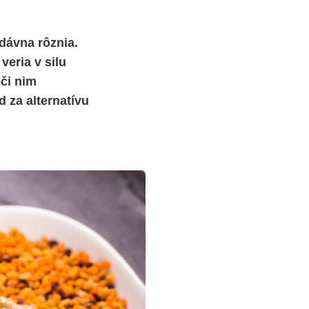
adávna rôznia.
veria v silu
oči nim
 za alternatívu