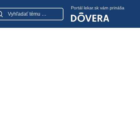
Portál lekar.sk vám prináša