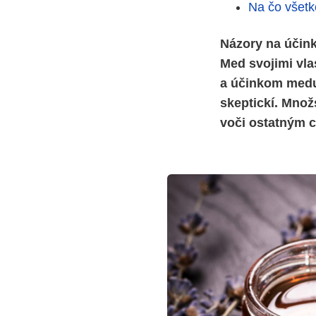
Na čo všet
Názory na účinky
Med svojimi vlas
a účinkom medu,
skeptickí. Množ
voči ostatným 