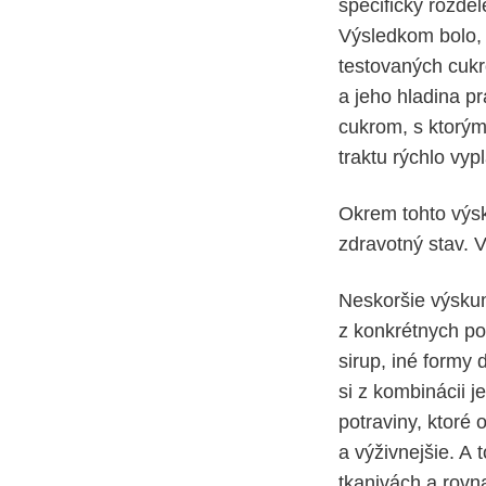
špecificky rozde
Výsledkom bolo, 
testovaných cukr
a jeho hladina p
cukrom, s ktorým
traktu rýchlo vy
Okrem tohto výsku
zdravotný stav. V
Neskoršie výskum
z konkrétnych po
sirup, iné formy 
si z kombinácii j
potraviny, ktoré 
a výživnejšie. A
tkanivách a rovna