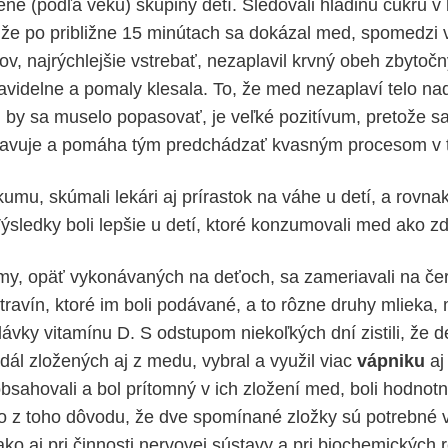
lené (podľa veku) skupiny detí. Sledovali hladinu cukru 
že po približne 15 minútach sa dokázal med, spomedzi 
ov, najrýchlejšie vstrebať, nezaplavil krvný obeh zbyto
ravidelne a pomaly klesala. To, že med nezaplaví telo n
 by sa muselo popasovať, je veľké pozitívum, pretože sa
plavuje a pomáha tým predchádzať kvasným procesom v t
mu, skúmali lekári aj prírastok na váhe u detí, a rovnak
ýsledky boli lepšie u detí, ktoré konzumovali med ako zd
y, opäť vykonávaných na deťoch, sa zameriavali na če
travín, ktoré im boli podávané, a to rôzne druhy mlieka,
dávky vitamínu D. S odstupom niekoľkých dní zistili, že 
edál zložených aj z medu, vybral a využil viac
vápniku
a
obsahovali a bol prítomný v ich zložení med, boli hodnotn
 to z toho dôvodu, že dve spomínané zložky sú potrebné 
ko aj pri činnosti nervovej sústavy a pri biochemických r