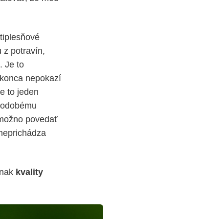
tiplesňové
 z potravín,
. Je to
konca nepokazí
Je to jeden
dlhodobému
nemožno povedať
 neprichádza
znak
kvality