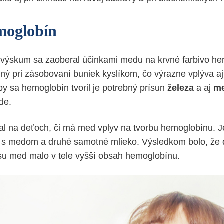
moglobín
výskum sa zaoberal účinkami medu na krvné farbivo he
bný pri zásobovaní buniek kyslíkom, čo výrazne vplýva aj
by sa hemoglobín tvoril je potrebný prísun
železa
a aj
me
de.
val na deťoch, či má med vplyv na tvorbu hemoglobínu. 
 s medom a druhé samotné mlieko. Výsledkom bolo, že d
su med malo v tele vyšší obsah hemoglobínu.