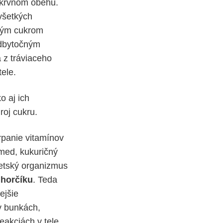
v krvnom obehu.
všetkých
čným cukrom
adbytočným
 z tráviaceho
ele.
o aj ich
roj cukru.
rpanie vitamínov
 med, kukuričný
detský organizmus
j
horčíku
. Teda
ejšie
v bunkách,
eakciách v tele.