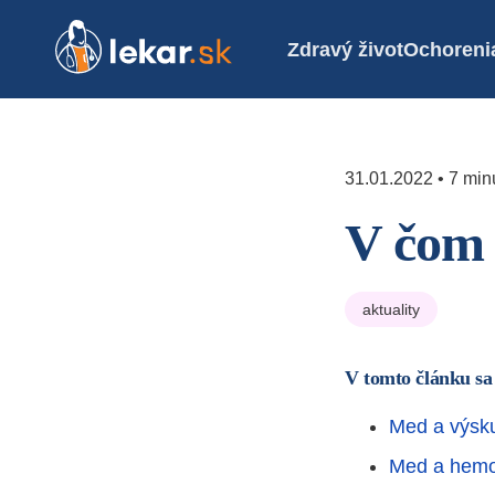
Zdravý život
Ochoreni
31.01.2022 • 7 minú
V čom 
aktuality
V tomto článku sa
Med a výs
Med a hemo