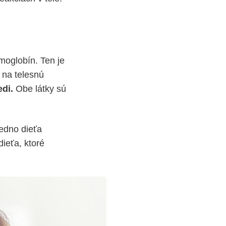
moglobín. Ten je
 na telesnú
di.
Obe látky sú
Jedno dieťa
ieťa, ktoré