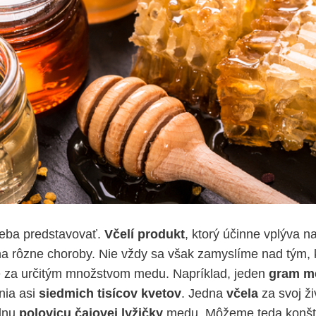
eba predstavovať.
Včelí produkt
, ktorý účinne vplýva na
 na rôzne choroby. Nie vždy sa však zamyslíme nad tým, k
e za určitým množstvom medu. Napríklad, jeden
gram m
nia asi
siedmich tisícov kvetov
. Jedna
včela
za svoj ž
dnu
polovicu čajovej lyžičky
medu. Môžeme teda konšt