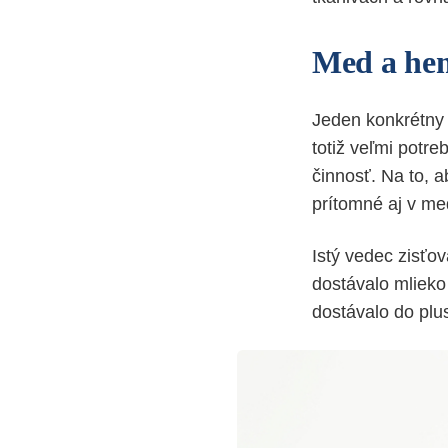
Med a he
Jeden konkrétny 
totiž veľmi potre
činnosť. Na to, a
prítomné aj v me
Istý vedec zisťo
dostávalo mlieko
dostávalo do plu