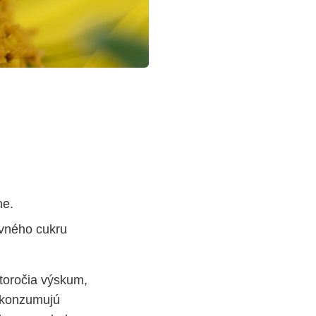
ne.
rvného cukru
storočia výskum,
o konzumujú