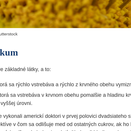
utterstock
skum
 základné látky, a to:
torá sa rýchlo vstrebáva a rýchlo z krvného obehu vymiz
torá sa vstrebáva v krvnom obehu pomalšie a hladinu k
vyššej úrovni.
 vykonali americkí doktori v prvej polovici dvadsiateho 
ektíve v čom sa odlišuje med od ostatných cukrov, ak h