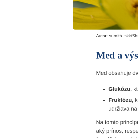
Autor:
sumith_skk
/Sh
Med a vý
Med obsahuje dve
Glukózu
, k
Fruktózu,
k
udržiava na 
Na tomto princípe
aký prínos, resp