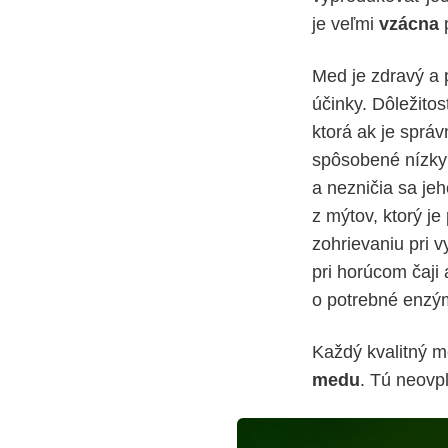
je veľmi
vzácna
p
Med je zdravý a 
účinky. Dôležito
ktorá ak je sprá
spôsobené nízky
a nezničia sa jeh
z mýtov, ktorý j
zohrievaniu pri 
pri horúcom čaji
o potrebné enzým
Každý kvalitný m
medu
. Tú neovpl