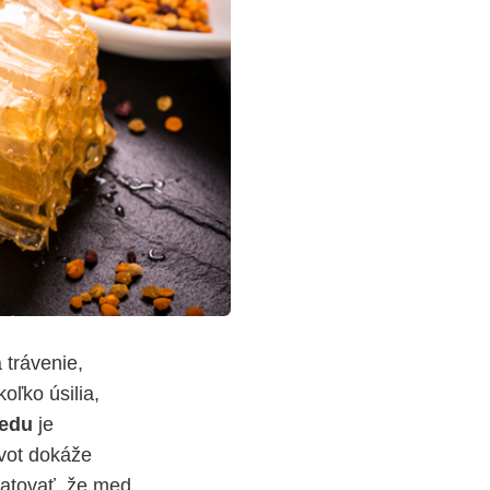
 trávenie,
oľko úsilia,
edu
je
ivot dokáže
atovať, že med