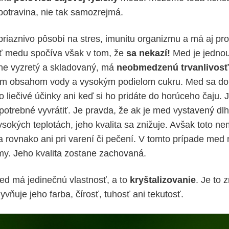
otravina, nie tak samozrejmá.
priaznivo pôsobí na stres, imunitu organizmu a má aj pro
sť medu spočíva však v tom, že
sa nekazí!
Med je jednou
vne vyzretý a skladovaný, má
neobmedzenú
trvanlivosť
m obsahom vody a vysokým podielom cukru. Med sa do
o liečivé účinky ani keď si ho pridáte do horúceho čaju. 
e potrebné vyvrátiť. Je pravda, že ak je med vystavený 
vysokých teplotách, jeho kvalita sa znižuje. Avšak toto 
 a rovnako ani pri varení či pečení. V tomto prípade med
y. Jeho kvalita zostane zachovaná.
ed má jedinečnú vlastnosť, a to
kryštalizovanie
. Je to 
yvňuje jeho farba, čírosť, tuhosť ani tekutosť.