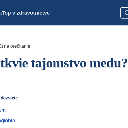
a
Top v zdravotníctve
t na prečítanie
tkvie tajomstvo medu?
 dozviete
kum
globín