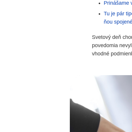
Prinášame v
Tu je pár ti
ňou spojené
Svetový deň chor
povedomia nevylie
vhodné podmienk