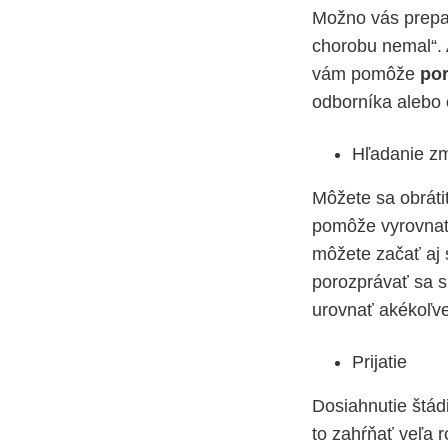
Možno vás prepad
chorobu nemal“.
vám pomôže
por
odborníka alebo 
Hľadanie z
Môžete sa obráti
pomôže vyrovnať
môžete začať aj
porozprávať sa 
urovnať akékoľve
Prijatie
Dosiahnutie štád
to zahŕňať veľa r