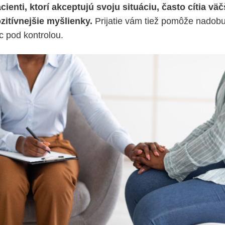
cienti, ktorí akceptujú svoju situáciu, často cítia väč
zitívnejšie myšlienky.
Prijatie vám tiež pomôže nadobu
c pod kontrolou.