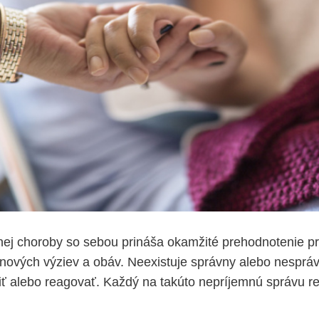
ej choroby so sebou prináša okamžité prehodnotenie pri
nových výziev a obáv. Neexistuje správny alebo nesprá
ítiť alebo reagovať. Každý na takúto nepríjemnú správu r