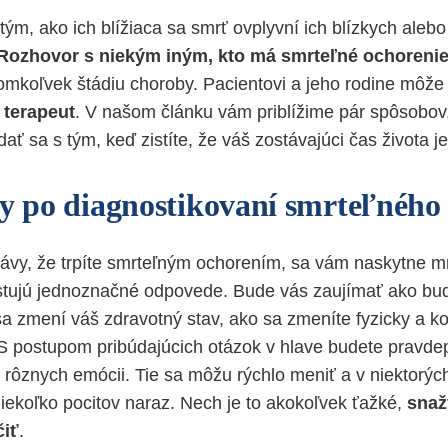
ým, ako ich blížiaca sa smrť ovplyvní ich blízkych alebo
Rozhovor s niekým iným, kto má smrteľné ochoreni
koľvek štádiu choroby. Pacientovi a jeho rodine môže
k
terapeut
. V našom článku vám priblížime pár spôsobo
ať sa s tým, keď zistíte, že váš zostávajúci čas života 
ty po diagnostikovaní smrteľného
ávy, že trpíte smrteľným ochorením, sa vám naskytne m
istujú jednoznačné odpovede. Bude vás zaujímať ako bu
a zmení váš zdravotný stav, ako sa zmeníte fyzicky a k
 S postupom pribúdajúcich otázok v hlave budete pravd
rôznych emócii. Tie sa môžu rýchlo meniť a v niektor
niekoľko pocitov naraz. Nech je to akokoľvek ťažké,
snaž
čiť
.