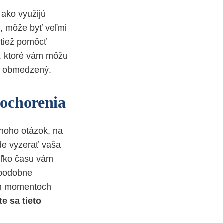
 ako využijú
e
, môže byť veľmi
 tiež pomôcť
v, ktoré vám môžu
je obmedzený.
 ochorenia
noho otázok, na
de vyzerať vaša
oľko času vám
epodobne
ých momentoch
te sa tieto