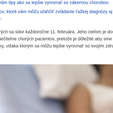
ám tipy ako sa lepšie vyrovnať so zákernou chorobou
pov, ktoré vám môžu uľahčiť zvládanie ťažkej diagnózy aj
:
ých sa slávi každoročne 11. februára. Jeho cieľom je do
čiteľne chorých pacientov, pretože je dôležité aby sme p
y, vďaka ktorým sa môžu lepšie vyrovnať so svojím zd