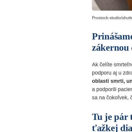
Prostock-studio/shut
Prinášame
zákernou
Ak čelíte smrteľ
podporu aj u zdr
oblasti smrti, 
a podporili paci
sa na čokoľvek, č
Tu je pár
ťažkej dia