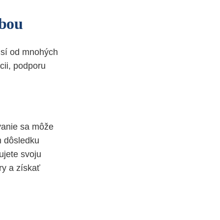
obou
visí od mnohých
cii, podporu
ovanie sa môže
m dôsledku
ujete svoju
ry a získať