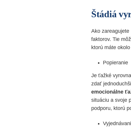
Štádiá vy
Ako zareagujete 
faktorov. Tie mô
ktorú máte okolo 
Popieranie
Je ťažké vyrovna
zdať jednoduchši
emocionálne ťa
situáciu a svoje 
podporu, ktorú po
Vyjednávan