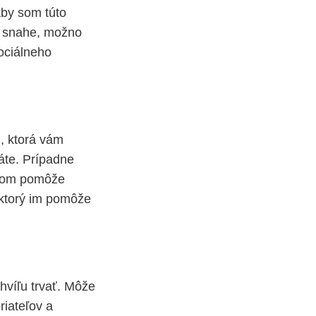
aby som túto
k snahe, možno
ociálneho
u, ktorá vám
áte. Prípadne
ntom pomôže
 ktorý im pomôže
hvíľu trvať. Môže
riateľov a