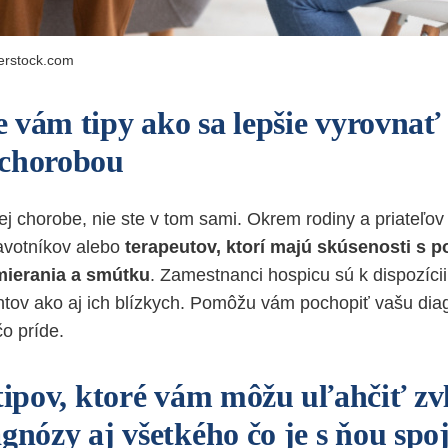
terstock.com
 vám tipy ako sa lepšie vyrovnať
 chorobou
nej chorobe, nie ste v tom sami. Okrem rodiny a priateľo
avotníkov alebo
terapeutov, ktorí majú skúsenosti s 
umierania a smútku
. Zamestnanci hospicu
sú k dispozícii
entov ako aj ich blízkych. Pomôžu vám pochopiť vašu diag
o príde.
 tipov, ktoré vám môžu uľahčiť zv
gnózy aj všetkého čo je s ňou spo