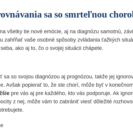
rovnávania sa so smrteľnou chor
na všetky tie nové emócie, aj na diagnózu samotnú, zá
žu zahŕňať vaše osobné spôsoby zvládania ťažkých situá
seba, ako aj to, čo o svojej situácii chápete.
ť sa so svojou diagnózou aj prognózou, takže jej ignor
e. Avšak popierať to, že ste chorí, môže byť v konečno
žšie
pre vás aj pre každého, kto vás podporuje. Ak ignor
pocity z nej, môže vám to zabrániť viesť dôležité rozhovo
trebujete.
ie