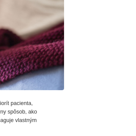
orít pacienta,
vny spôsob, ako
eaguje vlastným