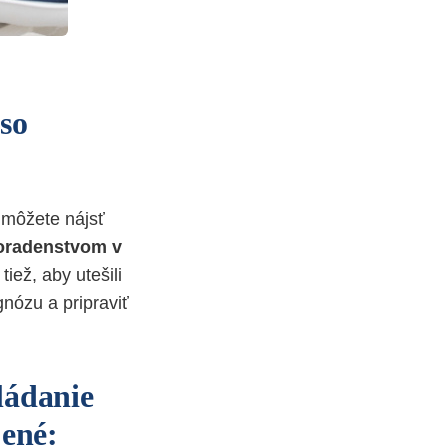
 so
v môžete nájsť
poradenstvom v
 tiež, aby utešili
nózu a pripraviť
ládanie
jené: