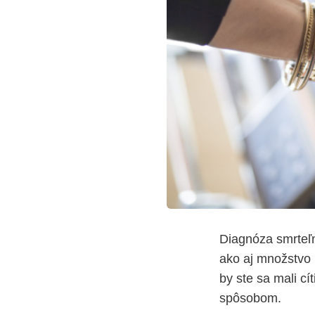
Diagnóza smrteľn
ako aj množstvo 
by ste sa mali c
spôsobom.