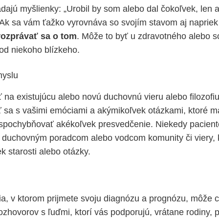
ajú myšlienky: „Urobil by som alebo dal čokoľvek, len 
 Ak sa vám ťažko vyrovnáva so svojím stavom aj naprie
ozprávať sa o tom
. Môže to byť u zdravotného alebo s
od niekoho blízkeho.
myslu
ť na existujúcu alebo novú duchovnú vieru alebo filozofi
 sa s vašimi emóciami a akýmikoľvek otázkami, ktoré m
 spochybňovať akékoľvek presvedčenie. Niekedy pacie
s duchovným poradcom alebo vodcom komunity či viery,
k starosti alebo otázky.
ia, v ktorom prijmete svoju diagnózu a prognózu, môže c
ozhovorov s ľuďmi, ktorí vás podporujú, vrátane rodiny, p