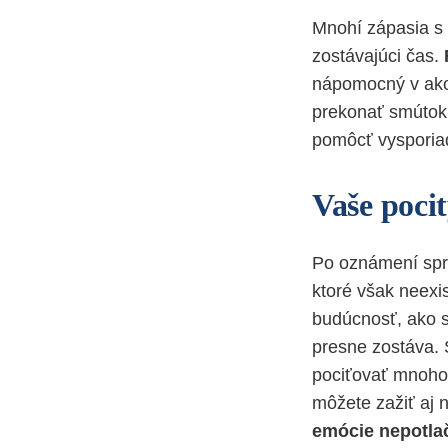
Mnohí zápasia s t
zostávajúci čas.
nápomocný v akom
prekonať smúto
pomôcť vysporiad
Vaše poci
Po oznámení spr
ktoré však neex
budúcnosť, ako s
presne zostáva.
pociťovať mnoho 
môžete zažiť aj 
emócie nepotla