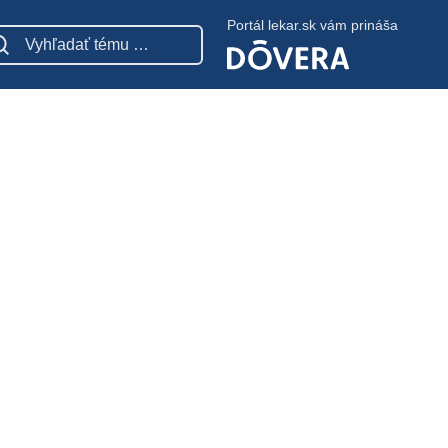
Portál lekar.sk vám prináša