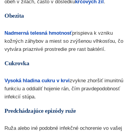
obeh v žilách, často v dôsledku
kŕčových žíl
.
Obezita
Nadmerná telesná hmotnosť
prispieva k vzniku
kožných záhybov a miest so zvýšenou vlhkosťou, čo
vytvára priaznivé prostredie pre rast baktérií.
Cukrovka
Vysoká hladina cukru v krvi
zvykne zhoršiť imunitnú
funkciu a oddialiť hojenie rán, čím pravdepodobnosť
infekcií stúpa.
Predchádzajúce epizódy ruže
Ruža alebo iné podobné infekčné ochorenie vo vašej