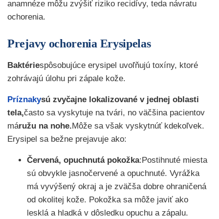
anamnéze môžu zvýšiť riziko recidívy, teda návratu
ochorenia.
Prejavy ochorenia Erysipelas
Baktérie
spôsobujúce erysipel uvoľňujú toxíny, ktoré
zohrávajú úlohu pri zápale kože.
Príznaky
sú zvyčajne lokalizované v jednej oblasti
tela,
často sa vyskytuje na tvári, no väčšina pacientov
má
ružu na nohe.
Môže sa však vyskytnúť kdekoľvek.
Erysipel sa bežne prejavuje ako:
Červená, opuchnutá pokožka
:Postihnuté miesta
sú obvykle jasnočervené a opuchnuté. Vyrážka
má vyvýšený okraj a je zväčša dobre ohraničená
od okolitej kože. Pokožka sa môže javiť ako
lesklá a hladká v dôsledku opuchu a zápalu.