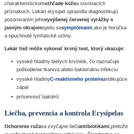
charakteristickom
vzhľade kože
a súvisiacich
príznakoch. Lekári erysipel spravidla diagnostikujú
pozorovaním jeho
vyvýšenej červenej vyrážky s
jasným okrajom
spolu so
symptómami
,
ako je horúčka
a opuchnuté lymfatické uzliny.
Lekár tiež môže vykonať krvný test, ktorý ukazuje:
vysoké hladiny bielych krviniek, čo naznačuje
poškodenie tkaniva alebo bakteriálnu infekciu
vysoké hladiny
C-reaktívneho proteínu
indikujúce
zápal
prítomnosť baktérií
Liečba, prevencia a kontrola Erysipelas
Ochorenie ruža
sa zvyčajne lieči
antibiotikami,
pretože