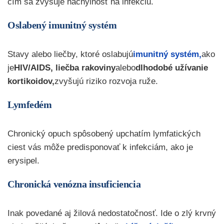
čím sa zvyšuje náchylnosť na infekciu.
Oslabený imunitný systém
Stavy alebo liečby, ktoré oslabujú
imunitný systém,
ako
je
HIV/AIDS, liečba rakoviny
alebo
dlhodobé užívanie
kortikoidov,
zvyšujú riziko rozvoja ruže.
Lymfedém
Chronický opuch spôsobený upchatím lymfatických
ciest vás môže predisponovať k infekciám, ako je
erysipel.
Chronická venózna insuficiencia
Inak povedané aj žilová nedostatočnosť. Ide o zlý krvný