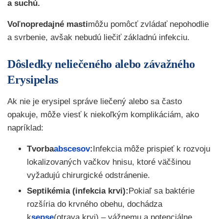
a suchú.
Voľnopredajné masti
môžu pomôcť zvládať nepohodlie
a svrbenie, avšak nebudú liečiť základnú infekciu.
Dôsledky neliečeného alebo závažného
Erysipelas
Ak nie je erysipel správe liečený alebo sa často
opakuje, môže viesť k niekoľkým komplikáciám, ako
napríklad:
Tvorba
abscesov
:
Infekcia môže prispieť k rozvoju
lokalizovaných vačkov hnisu, ktoré väčšinou
vyžadujú chirurgické odstránenie.
Septikémia (infekcia krvi):
Pokiaľ sa baktérie
rozšíria do krvného obehu, dochádza
k
sepse
(otrava krvi) – vážnemu a potenciálne