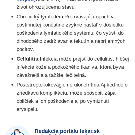
život ohrozujúcemu stavu.
Chronický lymfedém:Pretrvávajúci opuch v
postihnutej končatine zvykne nastať v dôsledku
poškodenia lymfatického systému, čo vyústi do
dlhodobého zadržiavania tekutín a nepríjemných
pocitov.
Cellulitis:
Infekcia môže prejsť do cellulitis, hlbšej
infekcie kože a podkožného tkaniva, ktorá býva
závažnejšia a ťažšie liečiteľná.
Poststreptokokováglomerulonefritída:Aj keď ide o
zriedkavú komplikáciu, môže spôsobiť zápal
obličiek a ich poškodenie aj po vymiznutí
erysipelu.
Redakcia portálu lekar.sk