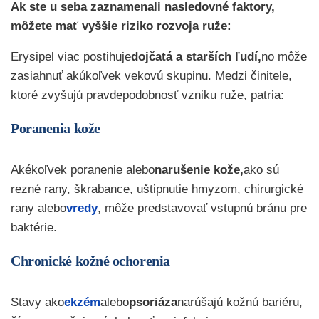
Ak ste u seba zaznamenali nasledovné faktory,
môžete mať vyššie riziko rozvoja ruže:
Erysipel viac postihuje
dojčatá a starších ľudí,
no môže
zasiahnuť akúkoľvek vekovú skupinu. Medzi činitele,
ktoré zvyšujú pravdepodobnosť vzniku ruže, patria:
Poranenia kože
Akékoľvek poranenie alebo
narušenie kože,
ako sú
rezné rany, škrabance, uštipnutie hmyzom, chirurgické
rany alebo
vredy
, môže predstavovať vstupnú bránu pre
baktérie.
Chronické kožné ochorenia
Stavy ako
ekzém
alebo
psoriáza
narúšajú kožnú bariéru,