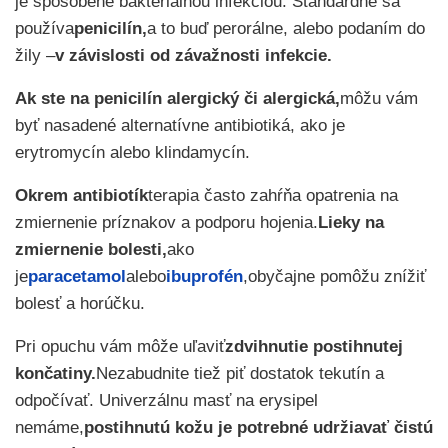
je spôsobené bakteriálnou infekciou. Štandardne sa
používa
penicilín,
a to buď perorálne, alebo podaním do
žily –
v závislosti od závažnosti infekcie.
Ak ste na penicilín alergický či alergická,
môžu vám
byť nasadené alternatívne antibiotiká, ako je
erytromycín alebo klindamycín.
Okrem antibiotík
terapia často zahŕňa opatrenia na
zmiernenie príznakov a podporu hojenia.
Lieky na
zmiernenie bolesti,
ako
je
paracetamol
alebo
ibuprofén
,obyčajne pomôžu znížiť
bolesť a horúčku.
Pri opuchu vám môže uľaviť
zdvihnutie postihnutej
končatiny.
Nezabudnite tiež piť dostatok tekutín a
odpočívať. Univerzálnu masť na erysipel
nemáme,
postihnutú kožu je potrebné udržiavať čistú