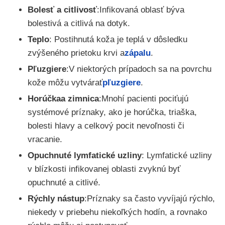
Bolesť a citlivosť
:Infikovaná oblasť býva
bolestivá a citlivá na dotyk.
Teplo
: Postihnutá koža je teplá v dôsledku
zvýšeného prietoku krvi a
zápalu
.
Pľuzgiere
:V niektorých prípadoch sa na povrchu
kože môžu vytvárať
pľuzgiere
.
Horúčka
a zimnica
:Mnohí pacienti pociťujú
systémové príznaky, ako je horúčka, triaška,
bolesti hlavy a celkový pocit nevoľnosti či
vracanie.
Opuchnuté lymfatické uzliny
: Lymfatické uzliny
v blízkosti infikovanej oblasti zvyknú byť
opuchnuté a citlivé.
Rýchly nástup
:Príznaky sa často vyvíjajú rýchlo,
niekedy v priebehu niekoľkých hodín, a rovnako