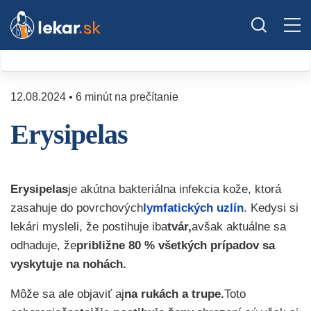
12.08.2024 • 6 minút na prečítanie
Erysipelas
Erysipelas
je akútna bakteriálna infekcia kože, ktorá
zasahuje do povrchových
lymfatických uzlín
. Kedysi si
lekári mysleli, že postihuje iba
tvár,
avšak aktuálne sa
odhaduje, že
približne 80 % všetkých prípadov sa
vyskytuje na nohách.
Môže sa ale objaviť aj
na rukách a trupe.
Toto