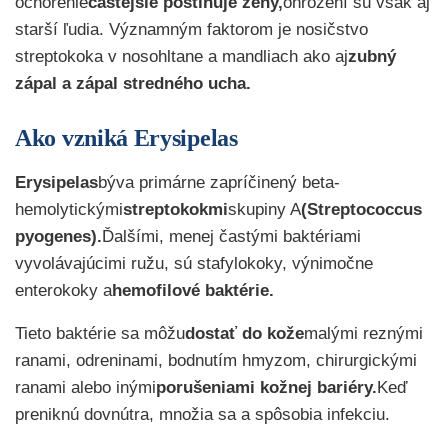
ochorenie
častejšie postihuje ženy,
ohrození sú však aj
starší ľudia. Významným faktorom je nosičstvo
streptokoka v nosohltane a mandliach ako aj
zubný
zápal a zápal stredného ucha.
Ako vzniká Erysipelas
Erysipelas
býva primárne zapríčinený beta-
hemolytickými
streptokokmi
skupiny A
(Streptococcus
pyogenes).
Ďalšími, menej častými baktériami
vyvolávajúcimi ružu, sú stafylokoky, výnimočne
enterokoky a
hemofilové baktérie.
Tieto baktérie sa môžu
dostať do kože
malými reznými
ranami, odreninami, bodnutím hmyzom, chirurgickými
ranami alebo inými
porušeniami kožnej bariéry.
Keď
preniknú dovnútra, množia sa a spôsobia infekciu.