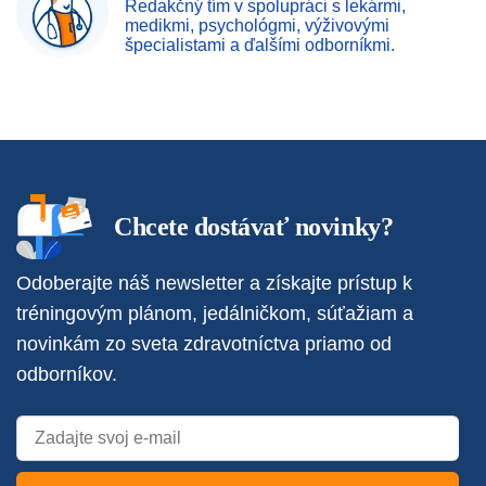
Redakčný tím v spolupráci s lekármi,
medikmi, psychológmi, výživovými
špecialistami a ďalšími odborníkmi.
Chcete dostávať novinky?
Odoberajte náš newsletter a získajte prístup k
tréningovým plánom, jedálničkom, súťažiam a
novinkám zo sveta zdravotníctva priamo od
odborníkov.