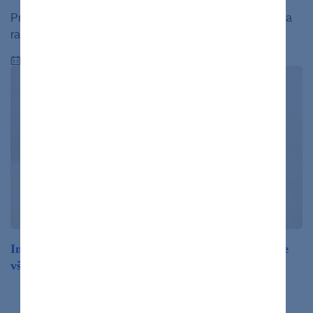
Prinášame veľký prehľad spôsobov podávania inzulínu a
rady, ako ho podávať správne.
18.12.2023
Inzulín sa pri cukrovke podáva rôznymi spôsobmi, nie
však ústami. Viete prečo?
zdravý život