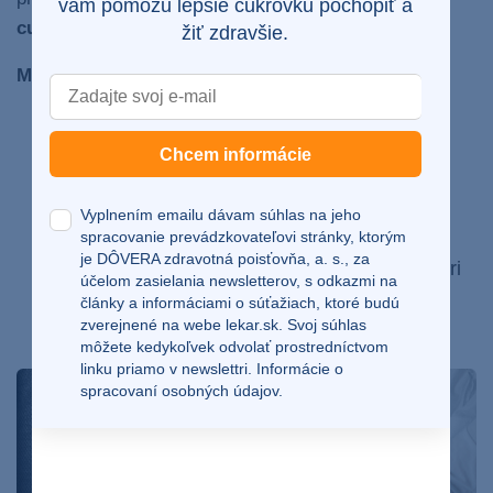
vám pomôžu lepšie cukrovku pochopiť a
cukrovkou.
žiť zdravšie.
Medzi takéto komplikácie najčastejšie patria:
bolesti nôh
až rany, ktoré sa nehoja
Chcem informácie
neuropatie
poruchy obličiek
Vyplnením emailu dávam súhlas na jeho
poruchy zraku až úplná strata zraku
spracovanie prevádzkovateľovi stránky, ktorým
je DÔVERA zdravotná poisťovňa, a. s., za
stav prekyslenia organizmu – ketoacidóza, pri
účelom zasielania newsletterov, s odkazmi na
ktorej cítite z pacienta acetón
články a informáciami o súťažiach, ktoré budú
zverejnené na webe
lekar.sk
. Svoj súhlas
kóma a smrť
môžete kedykoľvek odvolať prostredníctvom
linku priamo v newslettri.
Informácie o
spracovaní osobných údajov.