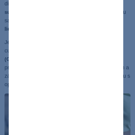
diabetom 2. typu.
Podáva sa raz týždenne ako
Toto nové liečivo na cukrovku
subkutánna injekcia.
sa často využíva
v kombináciách s ďalšími
liečivami,
najmä ak nie je vhodný
metformín.
Jedným z najväčších hitov roku 2023 v liečbe
cukrovky typu 2 sú
glukagónu podobné peptidy
, ktoré indukujú
(GLP)-1 receptorové agonisty
produkciu inzulínu v beta-pankreatických bunkách a
zároveň
potláčajú sekréciu glukagónu,
hormónu s
opačným účinkom ako inzulín.