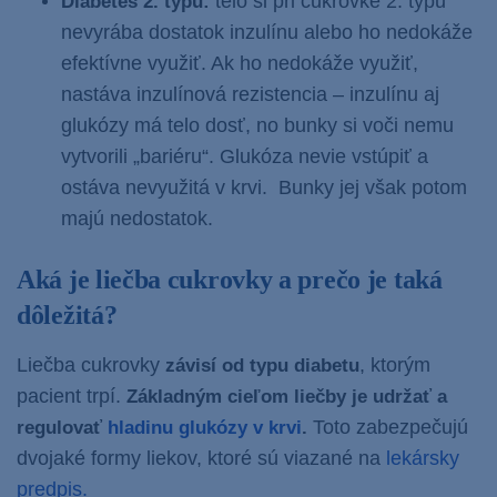
telo si pri
cukrovke 2. typu
Diabetes 2. typu:
nevyrába dostatok inzulínu alebo ho nedokáže
efektívne využiť. Ak ho nedokáže využiť,
nastáva inzulínová rezistencia – inzulínu aj
glukózy má telo dosť, no bunky si voči nemu
vytvorili „bariéru“. Glukóza nevie vstúpiť a
ostáva nevyužitá v krvi. Bunky jej však potom
majú nedostatok.
Aká je liečba cukrovky a prečo je taká
dôležitá?
Liečba cukrovky
, ktorým
závisí od typu diabetu
pacient trpí.
Základným cieľom liečby je udržať a
Toto zabezpečujú
regulovať
hladinu glukózy v krvi
.
dvojaké formy liekov, ktoré sú viazané na
lekársky
predpis.