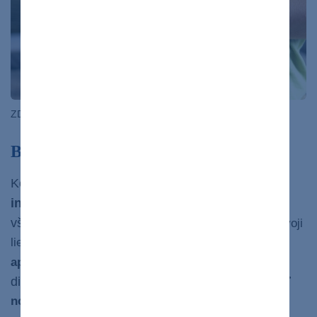
ZDROJ: freepik.com
Budúce možnosti liečby cukrovky
Keďže manažment liečby cukrovky,
aplikácie
inzulínu,
je asi jedným z najťažších spomedzi
všetkých chronických ochorení,
aktuálne sú vo vývoji
lieky na cukrovku,
ktoré by mali nahradiť časté
Podľa predsedu Slovenskej
aplikácie inzulínu.
diabetologickej asociácie si pacient bude podávať
nové liečivo len raz denne.