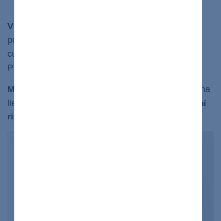
glykémiu po jedle
V súčasnosti
sa podľa aktuálnych vedeckých
poznatkov odporúča u všetkých pacientov s
cukrovkou 2. typu
.
ako prvý preparát metformín
Preto ho označujeme aj ako liek prvej vo
ľby.
Metformín,
podľa
štúdie
z roku 2024, používaný na
liečbu cukrovky 2. typu,
znižuje pri tomto ochorení
riziko vzniku a rast
kolorektálneho karcinómu.