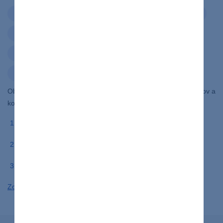
brnenie v končatinách
časté močenie
cukrovka
nadmerné potenie
nadmerný smäd
nechutenstvo
rozmazané videnie
úbytok hmotnosti
Obsah na Lekar.sk vychádza z aktuálnych vedeckých poznatkov a
konzultácií s odborníkmi. Použili sme nasledovné zdroje
forumdiabetologicum: forum diabetologicum
labiotech: diabetes treatment
solen: diabetes mellitus
Zobraziť viac