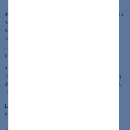
bazálne.
Inzulín sa aplikuje do podkožia
tenkou mikroihlou,
najčastejšie do oblasti brucha alebo stehna.
Aplikácia je veľmi jednoduchá
– prebieha buď
pomocou pera, ktorým si pacient sám dávkuje
jednotky inzulínu, alebo
pomocou inzulínovej
pumpy.
je prístroj, ktorý majú diabetici
Inzulínová pumpa
pripevnený k telu a funguje na báze ihly zavedenej
do podkožia.
Pumpa sama reguluje,
kedy a koľko
inzulínu má pacient dostať.
Lieky používané pri liečbe diabetu 2. typu –
perorálne antidiabetiká