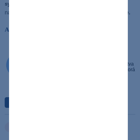
Výskum však musí
systému na tento proteín.
napredovať a táto cesta je ešte
beh na dlhé trate.
Autor článku
Simona Daňková
Medička
Študentka 4. ročníka všeobecného lekárstva
na Lekárskej fakulte UPJŠ v Košiciach, ktorá
pracuje ako medička a sanitárka na
neurologickom oddelení Univerzitnej
nemocnice Louisa Pasteura.
Profil autora
cukrovka
ochorenia
Zdieľať
článok