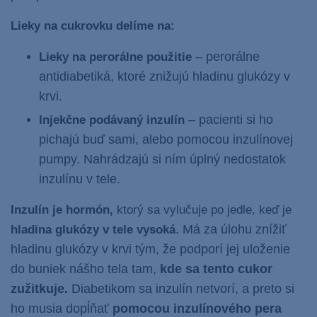
Lieky na cukrovku delíme na:
– perorálne
Lieky na perorálne použitie
antidiabetiká, ktoré znižujú hladinu glukózy v
krvi.
– pacienti si ho
Injekčne podávaný inzulín
pichajú buď sami, alebo pomocou inzulínovej
pumpy. Nahrádzajú si ním úplný nedostatok
inzulínu v tele.
Inzulín je hormón,
ktorý sa vylučuje po jedle, keď je
. Má za úlohu znížiť
hladina glukózy v tele vysoká
hladinu glukózy v krvi tým, že podporí jej uloženie
do buniek nášho tela tam,
kde sa tento cukor
zužitkuje.
Diabetikom sa inzulín netvorí, a preto si
ho musia dopĺňať
pomocou inzulínového pera