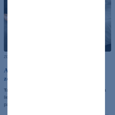
ZDROJ: freepik.com
Aké lieky sa používajú na cukrovku –
zoznam liekov
Tak ako mechanika liečby
, aj lieky používané na
liečbu cukrovky sa
, ktorou
líšia od typu cukrovky
pacient trpí.