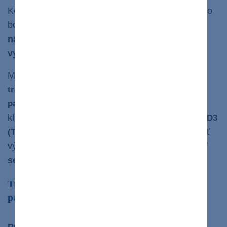
Keďže veda oproti minulosti pokročila, v blízkej, no
bohužiaľ aj vzdialenej budúcnosti,
majú diabetici
na dosah liečbu, ktorá prinesie sľubné
výsledky.
Medzi najviac skúmané možnosti patrí
transplantácia Langerhansových ostrovčekov
čo v minulosti možné nebolo. V
pankreasu,
klinickom skúšaní sú aktuálne aj
protilátky Anti-CD3
, ktoré by mali priniesť
(T Ly) a anti-TNFα protilátka
výsledky v oddialení nástupu DM 1. typu a
zvýšiť
sekréciu inzulínu.
Transplantácia Langerhansových ostrovčekov
pankreasu
Prvá transplantácia Langerhansových