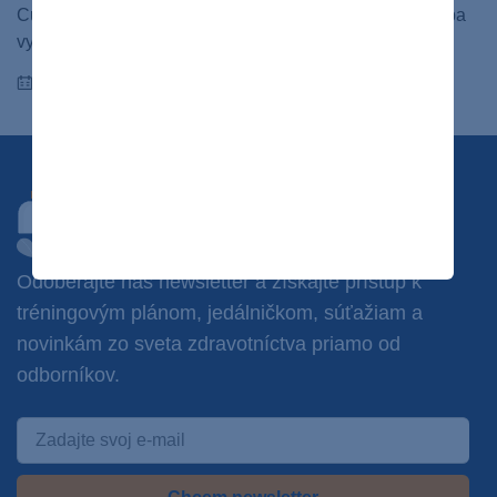
Cukrovka – diabetes mellitus – má viacero podôb. Liečba
vyplýva z toho, o aký typ cukrovky ide.
29.09.2023
Chcete dostávať novinky?
Odoberajte náš newsletter a získajte prístup k
tréningovým plánom, jedálničkom, súťažiam a
novinkám zo sveta zdravotníctva priamo od
odborníkov.