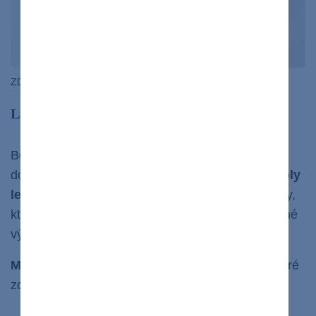
ZDROJ: freepik.com
Lieky na cukrovku bez predpisu
Bohužiaľ, aktuálne na trhu
ktoré by
nie sú liečivá,
dokázali cukrovku vyliečiť
bez predpisu a kontroly
lekára.
Avšak poznáme niektoré výživové doplnky,
ktoré po precíznejšom skúmaní predstavujú sľubné
výsledky
v liečbe oboch typov diabetu.
Medzi takéto doplnkové lieky na cukrovku,
ktoré
zoženiete aj bez predpisu, patria: