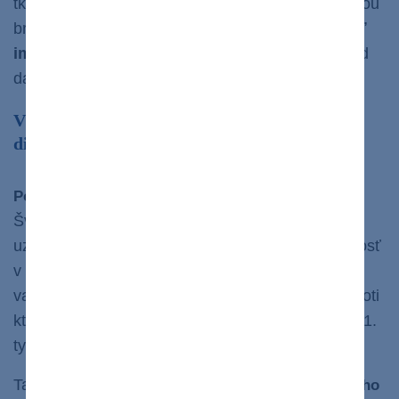
tkaniva, keď sú pacienti nútení pred transplantáciou
brať imunosupresíva –
lieky, ktoré tlmia činnosť
imunitného systému,
aby bol implantát prijatý od
darcu v tele príjemcu.
V budúcnosti nás možno čaká aj vakcína proti
diabetu 1. typu
vedcov z Linköping University
vo
Podľa
štúdie
Švédsku injekcia proteínu GAD do lymfatických
uzlín môže priniesť zaujímavý pohľad na budúcnosť
v liečbe cukrovky.
Mechanizmus účinku
tejto
vakcíny je injektovať do pacienta proteín GAD, proti
ktorému tvorí náš
imunitný systém
pri cukrovke 1.
typu protilátky.
Takto sa môže docieliť
tolerancia nášho imunitného