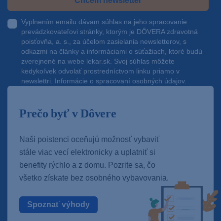
Chcem newsletter
Vyplnením emailu dávam súhlas na jeho spracovanie
prevádzkovateľovi stránky, ktorým je DÔVERA zdravotná
poisťovňa, a. s., za účelom zasielania newsletterov, s
odkazmi na články a informáciami o súťažiach, ktoré budú
zverejnené na webe
lekar.sk
. Svoj súhlas môžete
kedykoľvek odvolať prostredníctvom linku priamo v
newslettri.
Informácie o spracovaní osobných údajov.
Prečo byť v Dôvere
Naši poistenci oceňujú možnosť vybaviť
stále viac vecí elektronicky a uplatniť si
benefity rýchlo a z domu. Pozrite sa, čo
všetko získate bez osobného vybavovania.
Spoznať výhody