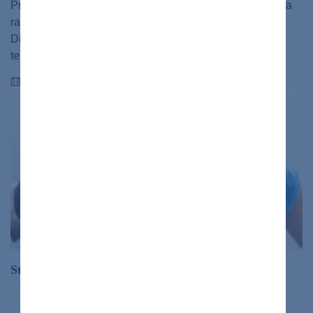
Prinášame veľký prehľad spôsobov podávania inzulínu a
rady, ako ho podávať správne. Cukrovka Inzulín
Diabetológia Diabetes Liečba inzulínom (inzulínová
terapia) je…
17.04.2024
Ste tu nový s cukrovkou? Takto prebieha liečba
ochorenia