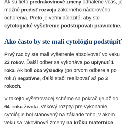
Ak sú tieto
odhalené včas, je
predrakovinové zmeny
možné
zákerného nádorového
predísť rozvoju
ochorenia. Preto je veľmi dôležité, aby ste
cytologické vyšetrenie podstupovali pravidelne.
Ako často by ste mali cytológiu podstúpiť
by ste mali vyšetrenie absolvovať vo veku
Prvý raz
Ďalší odber sa vykonáva
23 rokov.
po uplynutí 1
Ak boli
(po prvom odbere a po
roka.
oba výsledky
roku)
ďalší stačí realizovať až
negatívne,
po 3
rokoch.
V takejto vyšetrovacej schéme sa pokračuje až do
Vekový rozptyl pre vykonanie
64. roku života.
cytológie bol stanovený na základe toho, v akom
veku sa rakovinové zmeny
na krčku maternice