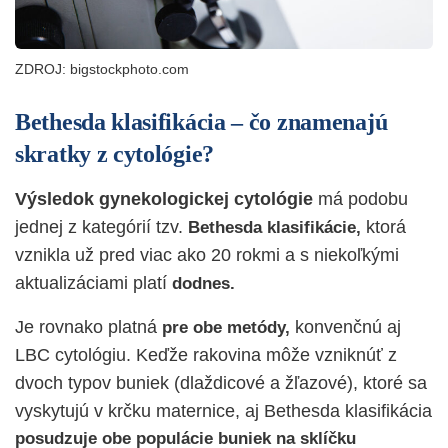
ZDROJ: bigstockphoto.com
Bethesda klasifikácia – čo znamenajú
skratky z cytológie?
Výsledok gynekologickej cytológie
má podobu
jednej z kategórií tzv.
ktorá
Bethesda klasifikácie,
vznikla už pred viac ako 20 rokmi a s niekoľkými
aktualizáciami platí
dodnes.
Je rovnako platná
konvenčnú aj
pre obe metódy,
LBC cytológiu. Keďže rakovina môže vzniknúť z
dvoch typov buniek (dlaždicové a žľazové), ktoré sa
vyskytujú v krčku maternice, aj Bethesda klasifikácia
posudzuje obe populácie buniek na sklíčku