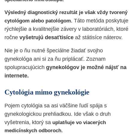
Výsledný diagnostický rezultát je však vždy tvorený
Táto metóda poskytuje
cytológom alebo patológom.
rýchlejšie a kvalitnejšie závery v laboratóriách, ktoré
ročne
vyšetrujú
desaťtisíce
až státisíce náterov.
Nie je o ňu nutné špeciálne žiadať svojho
gynekológa ani si za ňu priplácať. Zoznam
spolupracujúcich
gynekológov je možné nájsť na
internete.
Cytológia mimo gynekológie
Pojem cytológia sa asi väčšine ľudí spája s
gynekologickou prehliadkou
. Ide však o druh
vyšetrenia, ktorý sa
uplatňuje vo viacerých
medicínskych odboroch.