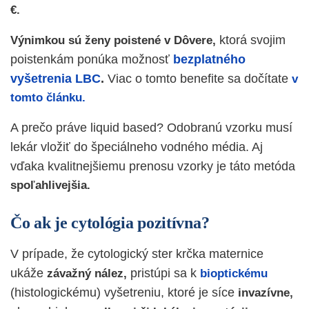
€.
ktorá svojim
Výnimkou sú ženy poistené v Dôvere,
poistenkám ponúka možnosť
bezplatného
vyšetrenia LBC
.
Viac o tomto benefite sa dočítate
v
tomto článku.
A prečo práve liquid based? Odobranú vzorku musí
lekár vložiť do špeciálneho vodného média. Aj
vďaka kvalitnejšiemu prenosu vzorky je táto metóda
spoľahlivejšia.
Čo ak je cytológia pozitívna?
V prípade, že cytologický ster krčka maternice
ukáže
pristúpi sa k
závažný nález,
bioptickému
(histologickému) vyšetreniu, ktoré je síce
invazívne,