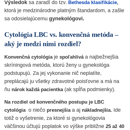
Výsledok
sa zaradí do tzv.
Bethesda klasifikácie
,
ktorá je medzinárodne platným štandardom, a zašle
sa odosielajúcemu
gynekológovi.
Cytológia LBC vs. konvenčná metóda –
aký je medzi nimi rozdiel?
je
a najbežnejšia
Konvenčná cytológia
spoľahlivá
skríningová metóda, ktorú ženy u gynekológa
podstupujú. Za jej vykonanie nič neplatíte,
preplácajú ju všetky zdravotné poisťovne a má na
ňu
(ak spĺňa podmienky).
nárok každá pacientka
Na rozdiel od konvenčného postupu je LBC
o niečo
a aj
Ide
cytológia
presnejšia
nákladnejšia.
totiž o vyšetrenie, za ktoré si gynekológovia
väčšinou účtujú poplatok vo výške približne
25 až 40