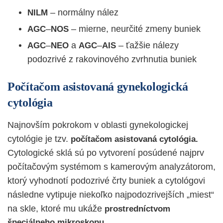
– normálny nález
NILM
–
– mierne, neurčité zmeny buniek
AGC
NOS
–
a
–
– ťažšie nálezy
AGC
NEO
AGC
AIS
podozrivé z rakovinového zvrhnutia buniek
Počítačom asistovaná gynekologická
cytológia
Najnovším pokrokom v oblasti gynekologickej
cytológie je tzv.
počítačom asistovaná cytológia.
Cytologické sklá sú po vytvorení posúdené najprv
počítačovým systémom s kamerovým analyzátorom,
ktorý vyhodnotí podozrivé črty buniek a cytológovi
následne vytipuje niekoľko najpodozrivejších „miest“
na skle, ktoré mu ukáže
prostredníctvom
špeciálneho mikroskopu.