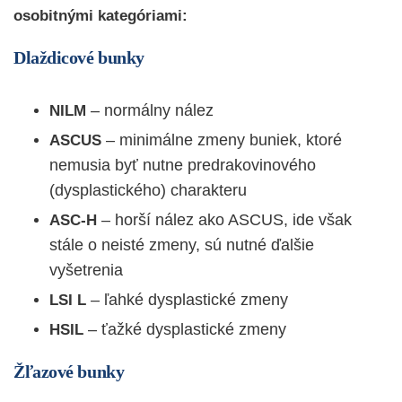
osobitnými kategóriami:
Dlaždicové bunky
– normálny nález
NILM
– minimálne zmeny buniek, ktoré
ASCUS
nemusia byť nutne predrakovinového
(dysplastického) charakteru
– horší nález ako ASCUS, ide však
ASC-H
stále o neisté zmeny, sú nutné ďalšie
vyšetrenia
– ľahké dysplastické zmeny
LSI L
– ťažké dysplastické zmeny
HSIL
Žľazové bunky