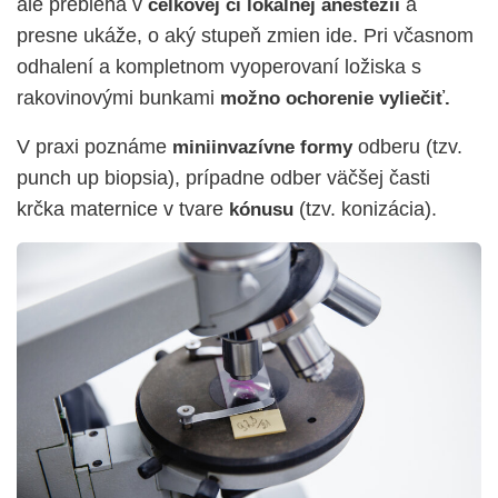
ale prebieha v
a
celkovej či lokálnej anestézii
presne ukáže, o aký stupeň zmien ide. Pri včasnom
odhalení a kompletnom vyoperovaní ložiska s
rakovinovými bunkami
možno ochorenie vyliečiť.
V praxi poznáme
odberu (tzv.
miniinvazívne formy
punch up biopsia), prípadne odber väčšej časti
krčka maternice v tvare
(tzv. konizácia).
kónusu