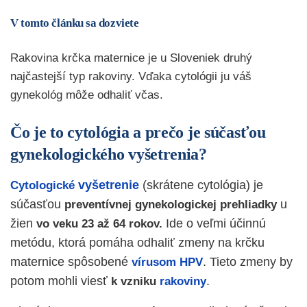
V tomto článku sa dozviete
Rakovina krčka maternice je u Sloveniek druhý
najčastejší typ rakoviny. Vďaka cytológii ju váš
gynekológ môže odhaliť včas.
Čo je to cytológia a prečo je súčasťou
gynekologického vyšetrenia?
vyšetrenie
(skrátene cytológia) je
­Cytologické
súčasťou
u
preventívnej gynekologickej prehliadky
žien
Ide o veľmi účinnú
vo veku 23 až 64 rokov.
metódu, ktorá pomáha odhaliť zmeny na krčku
maternice spôsobené
. Tieto zmeny by
vírusom HPV
potom mohli viesť
.
k vzniku
rakoviny