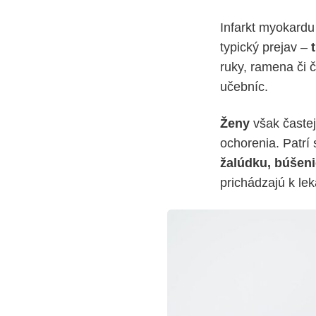
Infarkt myokardu
typický prejav –
ruky, ramena či 
učebníc.
Ženy
však častej
ochorenia. Patr
žalúdku, búšeni
prichádzajú k le