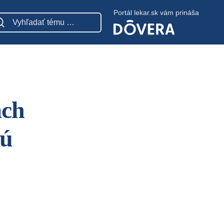
Portál lekar.sk vám prináša
ach
sú