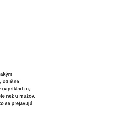
vnakým
, odlišne
e napríklad to,
šie než u mužov.
ko sa prejavujú