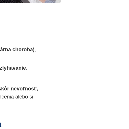
nárna choroba)
,
zlyhávanie
,
 skôr nevoľnosť,
cenia alebo si
n