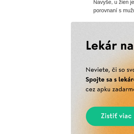
Navyše, u žien je
porovnaní s mužm