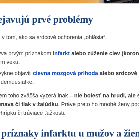
ejavujú prvé problémy
j v tom, ako sa srdcové ochorenia „ohlásia“.
va prvým príznakom
infarkt
alebo zúženie ciev (koro
om veku.
vykne objaviť
cievna mozgová príhoda
alebo srdcové 
edemdesiatke.
krem toho zväčša vyzerá inak –
nie bolesť na hrudi, ale
nava či tlak v žalúdku
. Práve preto ho mnohé ženy pod
hrípku či tráviace ťažkosti.
 príznaky infarktu u mužov a žie