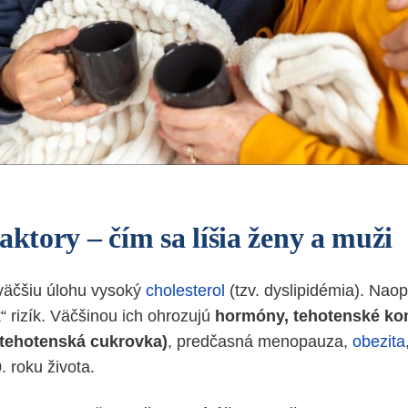
aktory – čím sa líšia ženy a muži
väčšiu úlohu vysoký
cholesterol
(tzv. dyslipidémia). Nao
ek“ rizík. Väčšinou ich ohrozujú
hormóny, tehotenské kom
 tehotenská cukrovka)
, predčasná menopauza,
obezita
. roku života.