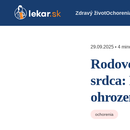
Zdravý život
Ochoreni
29.09.2025 • 4 minú
Rodové
srdca:
ohroze
ochorenia