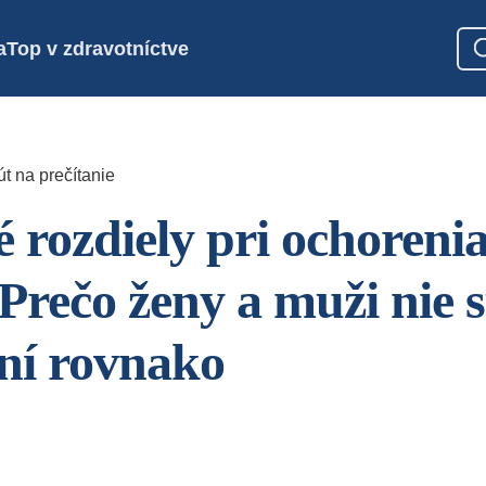
a
Top v zdravotníctve
t na prečítanie
 rozdiely pri ochoreni
 Prečo ženy a muži nie 
ní rovnako