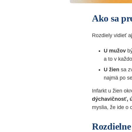
Ako sa pr
Rozdiely vidieť a
U mužov
bý
a to v každ
U žien
sa z
najmä po s
Infarkt u žien o
dýchavičnosť, ú
myslia, že ide o c
Rozdielne