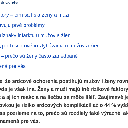
 dozviete
tory – čím sa líšia ženy a muži
avujú prvé problémy
ríznaky infarktu u mužov a žien
typoch srdcového zlyhávania u mužov a žien
 – prečo sú ženy často zanedbané
ená pre vás
e, že srdcové ochorenia postihujú mužov i ženy ro
a je však iná. Ženy a muži majú iné rizikové faktory
t a aj ich reakcia na liečbu sa môže líšiť. Zaujímavé j
rovkou je riziko srdcových komplikácií až o 44 % vyš
sa pozrieme na to, prečo sú rozdiely také výrazné, a
 znamená pre vás.