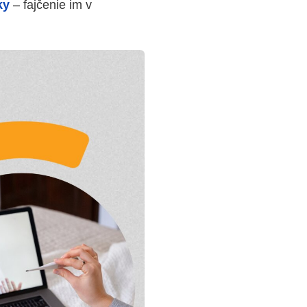
ky
– fajčenie im v