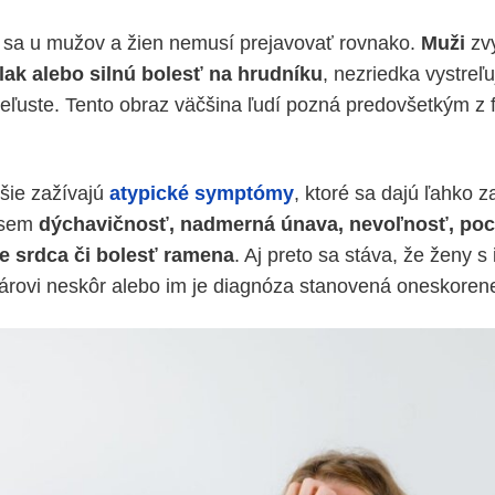
 sa u mužov a žien nemusí prejavovať rovnako.
Muži
zvy
tlak alebo silnú bolesť na hrudníku
, nezriedka vystreľu
čeľuste. Tento obraz väčšina ľudí pozná predovšetkým z 
šie zažívajú
atypické symptómy
, ktoré sa dajú ľahko 
í sem
dýchavičnosť, nadmerná únava, nevoľnosť, poci
e srdca či bolesť ramena
. Aj preto sa stáva, že ženy s
károvi neskôr alebo im je diagnóza stanovená oneskoren