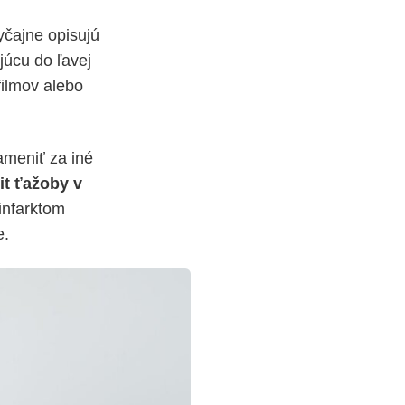
čajne opisujú
júcu do ľavej
filmov alebo
zameniť za iné
t ťažoby v
 infarktom
e.