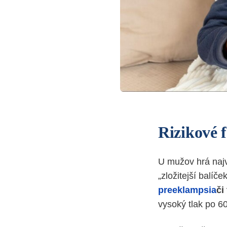
Rizikové f
U mužov hrá naj
„zložitejší balíč
preeklampsia
či
vysoký tlak po 60