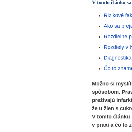
V tomto článku sa
Rizikové fak
Ako sa prej
Rozdielne p
Rozdiely v 
Diagnostika
Čo to znam
Možno si myslít
spôsobom. Pravd
prežívajú infark
že u žien s cuk
V tomto článku 
v praxi a čo to