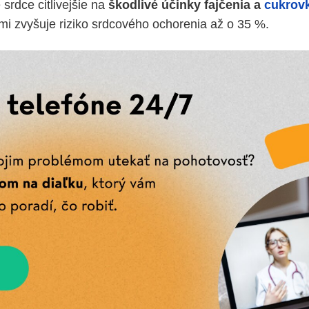
 srdce citlivejšie na
škodlivé účinky fajčenia a
cukrov
i zvyšuje riziko srdcového ochorenia až o 35 %.