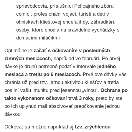
sprievodcovia, príslušníci Policajného zboru,
colníci, profesionálni vojaci, turisti a deti v
ohniskách kliešťovej encefalitídy, záhradkári,
osoby, ktoré chodia na pravidelné vychádzky s
domácimi miláčikmi
Optimálne je
začať s očkovaním v posledných
zimných mesiacoch,
napríklad vo februári. Po prvej
dávke je druhú potrebné podať v intervale
jedného
mesiaca
a
tretiu po 6 mesiacoch.
Prvé dve dávky vás
chránia už pred tzv. jarnou aktivitou kliešťov a tretia
posilní vašu imunitu pred jesennou „vlnou“.
Ochrana po
takto vykonanom očkovaní trvá 3 roky,
preto by ste
po ich uplynutí mali absolvovať preočkovanie jednou
dávkou.
Očkovať sa možno napríklad aj
tzv. zrýchlenou