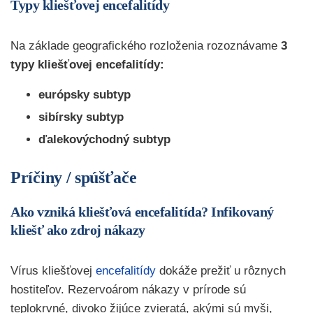
Typy kliešťovej encefalitídy
Na základe geografického rozloženia rozoznávame
3
typy kliešťovej encefalitídy:
európsky subtyp
sibírsky subtyp
ďalekovýchodný subtyp
Príčiny / spúšťače
Ako vzniká kliešťová encefalitída? Infikovaný
kliešť ako zdroj nákazy
Vírus kliešťovej
encefalitídy
dokáže prežiť u rôznych
hostiteľov. Rezervoárom nákazy v prírode sú
teplokrvné, divoko žijúce zvieratá, akými sú myši,