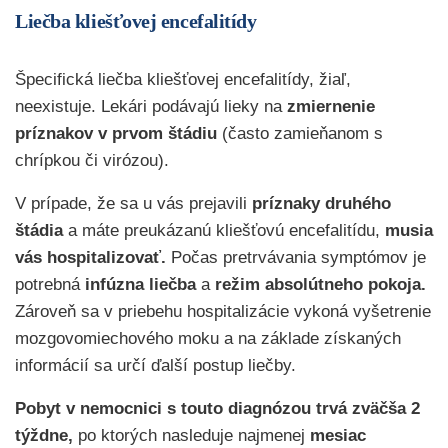
Liečba kliešťovej encefalitídy
Špecifická liečba kliešťovej encefalitídy, žiaľ,
neexistuje. Lekári podávajú lieky na
zmiernenie
príznakov v prvom štádiu
(často zamieňanom s
chrípkou či virózou).
V prípade, že sa u vás prejavili
príznaky druhého
štádia
a máte preukázanú kliešťovú encefalitídu,
musia
vás hospitalizovať.
Počas pretrvávania symptómov je
potrebná
infúzna liečba
a
režim absolútneho pokoja.
Zároveň sa v priebehu hospitalizácie vykoná vyšetrenie
mozgovomiechového moku a na základe získaných
informácií sa určí ďalší postup liečby.
Pobyt v nemocnici s touto diagnózou trvá zväčša 2
týždne,
po ktorých nasleduje najmenej
mesiac