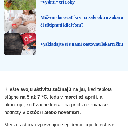
“vydrží” tri roky
Môžem darovať krv po zákroku u zubára
či uštipnutí kliešťom?
Vyskladajte si s nami cestovnú lekárničku
Kliešte
svoju aktivitu začínajú na jar,
keď teplota
stúpne
na 5 až 7 °C
, teda v
marci až apríli,
a
ukončujú, keď začne klesať na približne rovnaké
hodnoty
v
októbri alebo novembri.
Medzi faktory ovplyvňujúce epidemiológiu kliešťovej