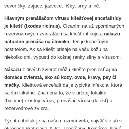
veveričky, zajace, jazvece, líšky, srny a iné.
Hlavným prenášačom vírusu kliešťovej encefalitídy
je kliešť (Ixodes ricinus).
Cicaním na už spomínaných
rezervoárových zvieratách sa kliešť infikuje a
nákazu
náhodne prenáša na človeka.
Ten je konečným
hostiteľom. Ak sa kliešť prisaje na vašu kožu na
niekoľko dní, vypustí do kožnej ranky sliny s vírusom.
Nákazu
z divých zvierat môžu kliešte preniesť
aj na
domáce zvieratá, ako sú kozy, ovce, kravy, psy či
mačky.
Kliešťová encefalitída je typická infekcia, ktorá
sa šíri lokálne. Znamená to, že v určitej lokalite
(biotype) existuje vírus, prenášač vírusu (kliešť) a
rezervoárové zviera.
Týchto ohnísk je na našom území veľa, najväčšie sú v
okresoch Bratislava, Nitra, Topoľčany, Komárno, Nové