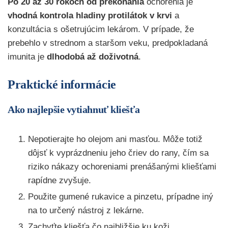
Po 20 až 30 rokoch od prekonania
ochorenia je
vhodná kontrola hladiny protilátok v krvi
a
konzultácia s ošetrujúcim lekárom. V prípade, že
prebehlo v strednom a staršom veku, predpokladaná
imunita je
dlhodobá až doživotná
.
Praktické informácie
Ako najlepšie vytiahnuť kliešťa
Nepotierajte ho olejom ani masťou. Môže totiž
dôjsť k vyprázdneniu jeho čriev do rany, čím sa
riziko nákazy ochoreniami prenášanými kliešťami
rapídne zvyšuje.
Použite gumené rukavice a pinzetu, prípadne iný
na to určený nástroj z lekárne.
Zachyťte kliešťa čo najbližšie ku koži.