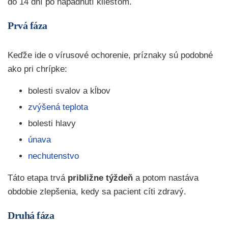
do 14 dní po napadnutí kliešťom.
Prvá fáza
Keďže ide o vírusové ochorenie, príznaky sú podobné
ako pri chrípke:
bolesti svalov a kĺbov
zvýšená teplota
bolesti hlavy
únava
nechutenstvo
Táto etapa trvá
približne týždeň
a potom nastáva
obdobie zlepšenia, kedy sa pacient cíti zdravý.
Druhá fáza