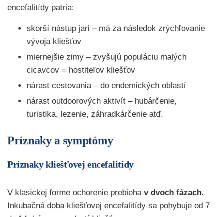
encefalitídy patria:
skorší nástup jari – má za následok zrýchľovanie
vývoja kliešťov
miernejšie zimy – zvyšujú populáciu malých
cicavcov = hostiteľov kliešťov
nárast cestovania – do endemických oblastí
nárast outdoorových aktivít – hubárčenie,
turistika, lezenie, záhradkárčenie atď.
Príznaky a symptómy
Príznaky kliešťovej encefalitídy
V klasickej forme ochorenie prebieha
v dvoch fázach
.
Inkubačná doba kliešťovej encefalitídy sa pohybuje od 7