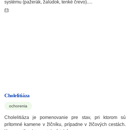
systému (pažerák, žalúdok, tenké črevo).…
Cholelitiáza
ochorenia
Cholelitiáza je pomenovanie pre stav, pri ktorom sú
prítomné kamene v žlčníku, prípadne v žlčových cestách.