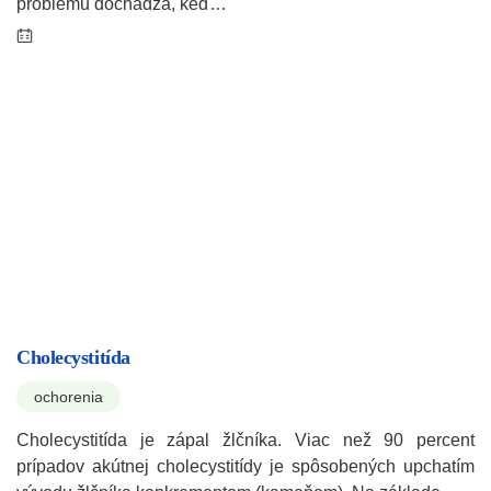
problému dochádza, keď…
Cholecystitída
ochorenia
Cholecystitída je zápal žlčníka. Viac než 90 percent
prípadov akútnej cholecystitídy je spôsobených upchatím