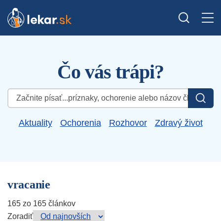
Čo vás trápi?
Hľadať:
Aktuality
Ochorenia
Rozhovor
Zdravý život
vracanie
165 zo 165 článkov
Zoradiť