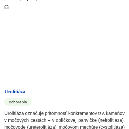
Urolitiáza
ochorenia
Urolitiáza označuje prítomnosť konkrementov tzv. kameňov
v močových cestách – v obličkovej panvičke (nefrolitiáza),
močovode (ureterolitiáza), močovom mechúre (cystolitiáza)