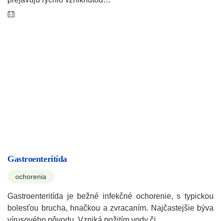
Gastroenteritída
ochorenia
Gastroenteritída je bežné infekčné ochorenie, s typickou
bolesťou brucha, hnačkou a zvracaním. Najčastejšie býva
vírusového pôvodu. Vzniká požitím vody či…