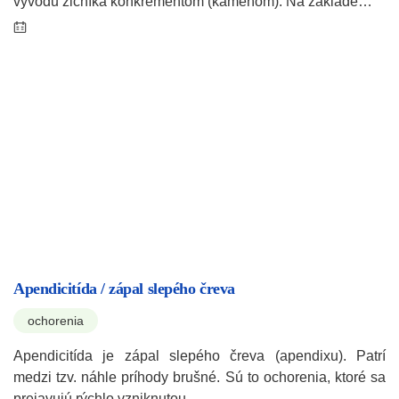
vývodu žlčníka konkrementom (kameňom). Na základe…
Apendicitída / zápal slepého čreva
ochorenia
Apendicitída je zápal slepého čreva (apendixu). Patrí
medzi tzv. náhle príhody brušné. Sú to ochorenia, ktoré sa
prejavujú rýchlo vzniknutou…