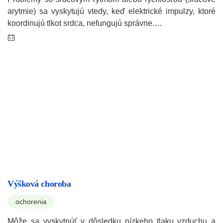
arytmie) sa vyskytujú vtedy, keď elektrické impulzy, ktoré
koordinujú tlkot srdca, nefungujú správne.…
Výšková choroba
ochorenia
Môže sa vyskytnúť v dôsledku nízkeho tlaku vzduchu a