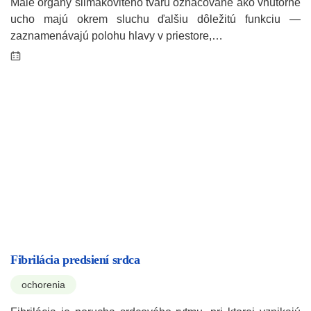
Malé orgány slimákovitého tvaru označované ako vnútorné
ucho majú okrem sluchu ďalšiu dôležitú funkciu —
zaznamenávajú polohu hlavy v priestore,…
Fibrilácia predsiení srdca
ochorenia