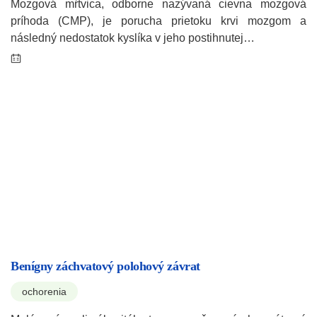
Mozgová mŕtvica, odborne nazývaná cievna mozgová
príhoda (CMP), je porucha prietoku krvi mozgom a
následný nedostatok kyslíka v jeho postihnutej…
Benígny záchvatový polohový závrat
ochorenia