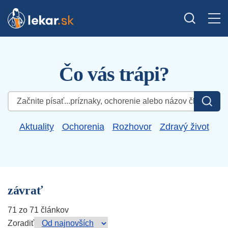
Čo vás trápi?
Hľadať:
Aktuality
Ochorenia
Rozhovor
Zdravý život
závrať
71 zo 71 článkov
Zoradiť