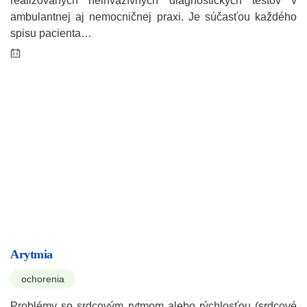
realizovaných neinvazívnych diagnostických testov v
ambulantnej aj nemocničnej praxi. Je súčasťou každého
spisu pacienta…
Arytmia
ochorenia
Problémy so srdcovým rytmom alebo rýchlosťou (srdcové