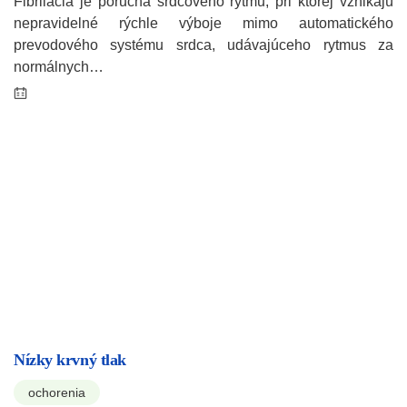
Fibrilácia je porucha srdcového rytmu, pri ktorej vznikajú
nepravidelné rýchle výboje mimo automatického
prevodového systému srdca, udávajúceho rytmus za
normálnych…
Nízky krvný tlak
ochorenia