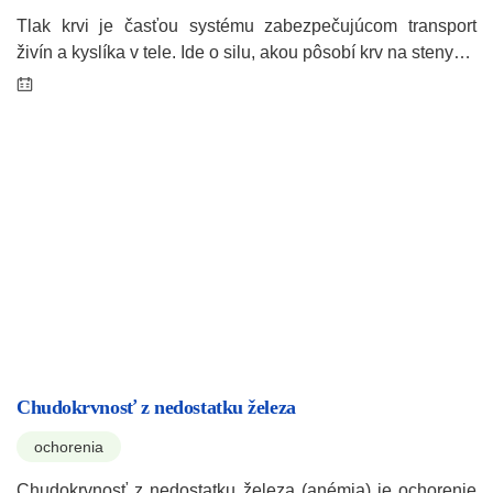
Tlak krvi je časťou systému zabezpečujúcom transport
živín a kyslíka v tele. Ide o silu, akou pôsobí krv na steny…
Chudokrvnosť z nedostatku železa
ochorenia
Chudokrvnosť z nedostatku železa (anémia) je ochorenie