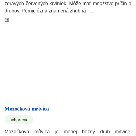
zdravých červených krviniek. Môže mať množstvo príčin a
druhov. Perniciózna znamená zhubná –…
Mozočková mŕtvica
ochorenia
Mozočková mŕtvica je menej bežný druh mŕtvice.