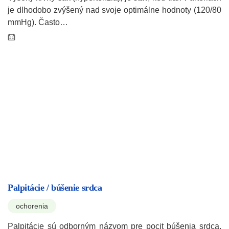
je dlhodobo zvýšený nad svoje optimálne hodnoty (120/80
mmHg). Často…
Palpitácie / búšenie srdca
ochorenia
Palpitácie sú odborným názvom pre pocit búšenia srdca,