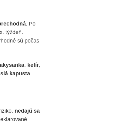
prechodná
. Po
x. týždeň.
 vhodné sú počas
akysanka
,
kefír
,
slá
kapusta
.
iziko,
nedajú sa
 deklarované