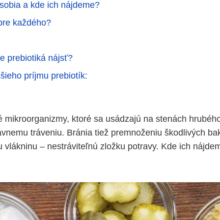
sobia a kde ich nájdeme?
pre každého?
prebiotiká nájsť?
šieho príjmu prebiotík:
vé mikroorganizmy, ktoré sa usádzajú na stenách hrubéh
nemu tráveniu. Bránia tiež premnoženiu škodlivých bakt
u vlákninu – nestráviteľnú zložku potravy. Kde ich nájde