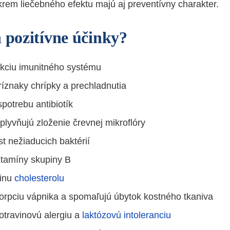
krem liečebného efektu majú aj preventívny charakter.
h pozitívne účinky?
nkciu imunitného systému
ríznaky chrípky a prechladnutia
potrebu antibiotík
plyvňujú zloženie črevnej mikroflóry
st nežiaducich baktérií
itamíny skupiny B
dinu
cholesterolu
orpciu vápnika a spomaľujú úbytok kostného tkaniva
otravinovú alergiu a
laktózovú intoleranciu