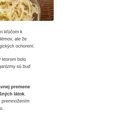
en kľúčom k
blémov, ale že
gických ochorení.
v ktorom bolo
rganizmy sú buď
ávnej premene
ešných látok
.
ed premnožením
u.