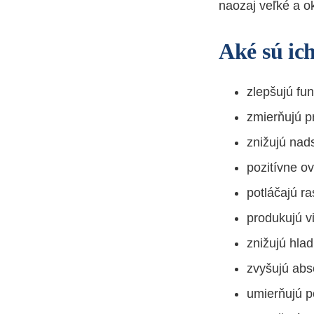
naozaj veľké a o
Aké sú ic
zlepšujú fu
zmierňujú p
znižujú nads
pozitívne ov
potláčajú ra
produkujú v
znižujú hla
zvyšujú abs
umierňujú p