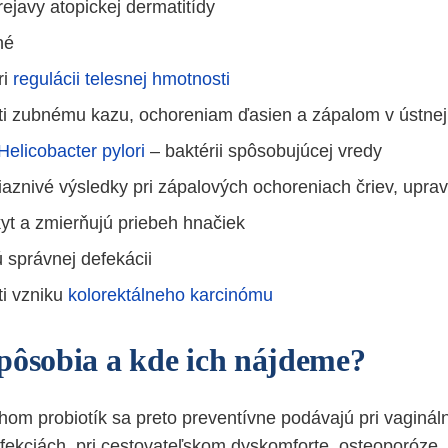
ejavy atopickej dermatitídy
né
ri
regulácii telesnej hmotnosti
ti zubnému kazu, ochoreniam ďasien a zápalom v ústnej
Helicobacter pylori
– baktérii spôsobujúcej vredy
iaznivé výsledky pri zápalových ochoreniach čriev, uprav
kyt a zmierňujú priebeh hnačiek
správnej defekácii
ti vzniku
kolorektálneho karcinómu
pôsobia a kde ich nájdeme?
hom probiotík sa preto preventívne podávajú pri vaginál
nfekciách, pri cestovateľskom dyskomforte, osteoporóze,