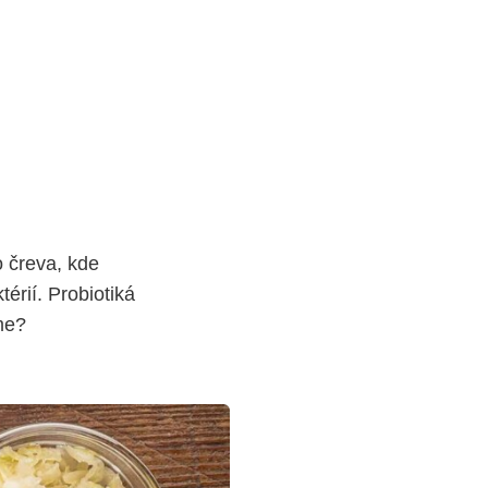
o čreva, kde
érií. Probiotiká
me?