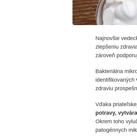
Najnovšie vedeck
zlepšeniu zdravi
zároveň podporuj
Bakteriálna mikro
identifikovaných
zdraviu prospešn
Vďaka priateľske
potravy, vytvár
Okrem toho vylu
patogénnych mikr