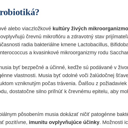
probiotiká?
ové alebo viaczložkové
kultúry živých mikroorganizm
ovplyvňujú črevnú mikroflóru a zdravotný stav prijímateľ
účasnosti radia bakteriálne kmene Lactobacillus, Bifidob
Enterococcus a kvasinkové mikroorganizmy rodu Saccha
musia byť bezpečné a účinné, keďže sú podávané v živ
nne vlastnosti. Musia byť odolné voči žalúdočnej šťave, 
tom vzniknutým počas trávenia. Ďalšou z požiadaviek 
, dostatočne silno priľnúť k črevnému epitelu, aby moh
biálnym pôsobením musia dokázať ničiť patogénne baktér
ť pozitívne,
imunitu ovplyvňujúce účinky
. Možnosti ic