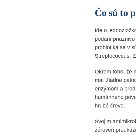
Čo sú to 
Ide o jednozložk
podaní priaznivo 
probiotiká sa v s
Streptococcus, 
Okrem toho, že 
mať žiadne patogé
enzýmom a produk
humánneho pôvodu
hrubé črevo.
Svojim antimikro
zároveň preukáza