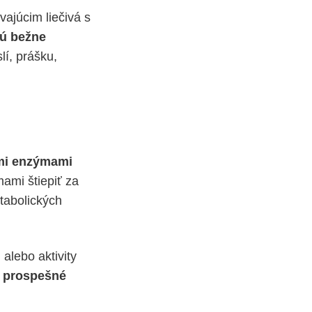
ajúcim liečivá s
ú bežne
í, prášku,
ými enzýmami
ami štiepiť za
etabolických
alebo aktivity
re prospešné