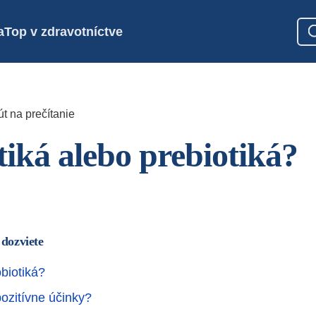
a
Top v zdravotníctve
t na prečítanie
tiká alebo prebiotiká?
 dozviete
biotiká?
pozitívne účinky?