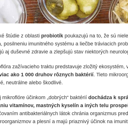
é štúdie z oblasti
probiotík
poukazujú na to, že sú niel
a, posilneniu imunitného systému a liečbe tráviacich pro
ú aj duševné zdravie a zlepšujú stav niektorých neurolo
flóra zažívacieho traktu predstavuje zložitý ekosystém, 
viac ako 1 000 druhov rôznych baktérií
. Tieto mikroo
é, neutrálne alebo škodlivé.
j mikroflóre účinkom „dobrých“ baktérií
dochádza k spr
aniu vitamínov, mastných kyselín a iných telu prosp
čovaním antibakteriálnych látok chránia organizmus pr
oorganizmov a plesní a majú priaznivý účinok na imunit