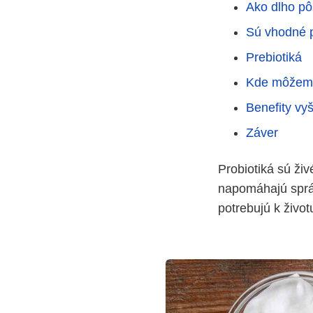
Ako dlho pô
Sú vhodné 
Prebiotiká
Kde môžeme 
Benefity vyš
Záver
Probiotiká sú ži
napomáhajú správ
potrebujú k život