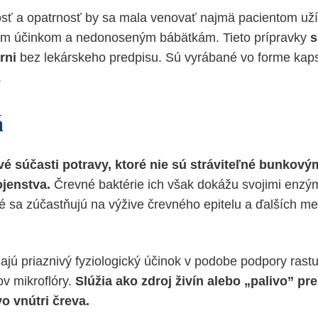
ť a opatrnosť by sa mala venovať najmä pacientom užív
m účinkom a nedonoseným bábätkám. Tieto prípravky
s
rni
bez lekárskeho predpisu. Sú vyrábané vo forme kapsl
.
á
vé súčasti potravy, ktoré nie sú stráviteľné bunkov
ojenstva.
Črevné baktérie ich však dokážu svojimi enzým
oré sa zúčastňujú na výžive črevného epitelu a ďalších m
jú priaznivý fyziologický účinok v podobe podpory rastu 
v mikroflóry.
Slúžia ako zdroj živín alebo „palivo” p
vo vnútri čreva.