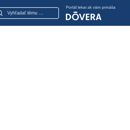
Portál lekar.sk vám prináša