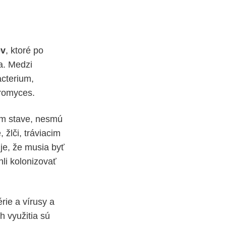
ov
, ktoré po
a. Medzi
acterium,
romyces.
om stave, nesmú
žlči, tráviacim
je, že musia byť
li kolonizovať
ie a vírusy a
h využitia sú