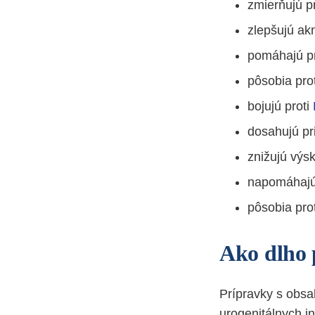
zmierňujú pr
zlepšujú ak
pomáhajú p
pôsobia pro
bojujú proti
dosahujú pr
znižujú výs
napomáhajú 
pôsobia pro
Ako dlho 
Prípravky s obsa
urogenitálnych i