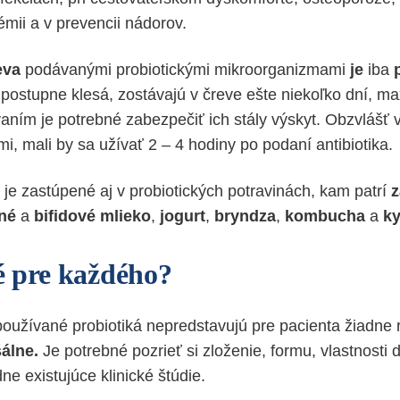
émii a v prevencii nádorov.
eva
podávanými probiotickými mikroorganizmami
je
iba
 postupne klesá, zostávajú v čreve ešte niekoľko dní, ma
aním je potrebné zabezpečiť ich stály výskyt. Obzvlášť
ami, mali by sa užívať 2 – 4 hodiny po podaní antibiotika.
je zastúpené aj v probiotických potravinách, kam patrí
z
lné
a
bifidové
mlieko
,
jogurt
,
bryndza
,
kombucha
a
ky
 pre každého?
používané probiotiká nepredstavujú pre pacienta žiadne r
álne.
Je potrebné pozrieť si zloženie, formu, vlastnosti
e existujúce klinické štúdie.