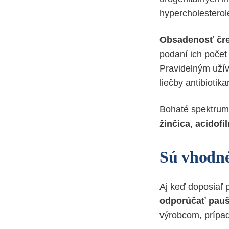
hypercholesterol
Obsadenosť čr
podaní ich počet
Pravidelným užív
liečby antibiotik
Bohaté spektrum 
žinčica
,
acidofi
Sú vhodné
Aj keď doposiaľ 
odporúčať pauš
výrobcom, prípadn