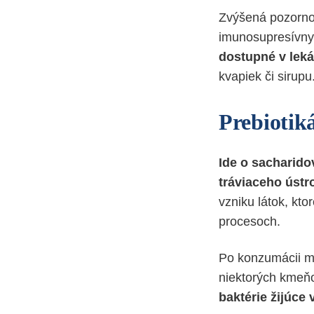
Zvýšená pozornos
imunosupresívny
dostupné v leká
kvapiek či sirupu
Prebiotik
Ide o sacharido
tráviaceho ústr
vzniku látok, kt
procesoch.
Po konzumácii ma
niektorých kmeňo
baktérie žijúce 