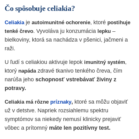
Čo spôsobuje celiakia?
je
, ktoré
Celiakia
autoimunitné
ochorenie
postihuje
. Vyvoláva ju konzumácia
–
tenké
črevo
lepku
bielkoviny, ktorá sa nachádza v pšenici, jačmeni a
raži.
U ľudí s celiakiou aktivuje lepok
,
imunitný
systém
ktorý
zdravé tkanivo tenkého čreva, čím
napáda
narúša jeho
schopnosť vstrebávať živiny z
potravy.
,
ktoré sa môžu objaviť
Celiakia má rôzne
príznaky
už v detstve. Napriek rozsiahlemu spektru
symptómov sa niekedy nemusí klinicky prejaviť
vôbec a prítomný
máte len pozitívny test.