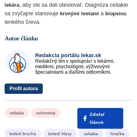
, aby ste sa dali otestovať. Diagnóza celiakie
lekára
sa zvyčajne stanovuje
a
krvnými
testami
biopsiou
tenkého čreva.
Autor článku
Redakcia portálu lekar.sk
Redakčný tím v spolupráci s lekármi,
medikmi, psychológmi, výživovými
špecialistami a ďalšími odborníkmi.
Profil autora
celiakia
ochorenia
Zdieľať
článok
bolesť brucha
bolesť hlavy
celiakia
hnačka