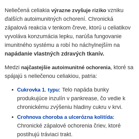
Neliečená celiakia
vzniku
výrazne zvyšuje riziko
ďalších autoimunitných ochorení. Chronická
zápalová reakcia v tenkom čreve, ktorú u celiatikov
vyvoláva konzumácia lepku, narúša fungovanie
imunitného systému a robí ho náchylnejším na
napádanie vlastných zdravých tkanív.
Medzi
, ktoré sa
najčastejšie autoimunitné ochorenia
spájajú s neliečenou celiakiou, patria:
Telo napáda bunky
Cukrovka 1. typu
:
produkujúce inzulín v pankrease, čo vedie k
chronickému zvýšeniu hladiny cukru v krvi.
Crohnova choroba a ulcerózna kolitída
:
Chronické zápalové ochorenia čriev, ktoré
postihujú tráviaci trakt.