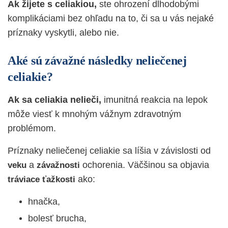
Ak žijete s celiakiou,
ste ohrození dlhodobými
komplikáciami bez ohľadu na to, či sa u vás nejaké
príznaky vyskytli, alebo nie.
Aké sú závažné následky neliečenej
celiakie?
Ak sa celiakia nelieči,
imunitná reakcia na lepok
môže viesť k mnohým vážnym zdravotným
problémom.
Príznaky neliečenej celiakie sa líšia v závislosti od
a
ochorenia. Väčšinou sa objavia
veku
závažnosti
ako:
tráviace
ťažkosti
hnačka,
bolesť brucha,