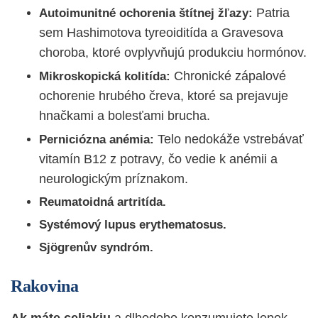
Patria
Autoimunitné ochorenia štítnej žľazy:
sem
Hashimotova tyreoiditída
a Gravesova
choroba, ktoré ovplyvňujú produkciu hormónov.
Chronické zápalové
Mikroskopická kolitída:
ochorenie hrubého čreva, ktoré sa prejavuje
hnačkami a bolesťami brucha.
Telo nedokáže vstrebávať
Perniciózna anémia:
vitamín B12 z potravy, čo vedie k anémii a
neurologickým príznakom.
Reumatoidná artritída.
Systémový lupus erythematosus.
Sjögrenův syndróm.
Rakovina
Ak máte celiakiu
a dlhodobo konzumujete lepok,