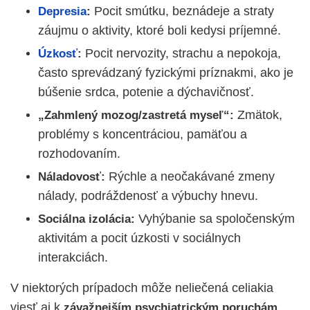
Pocit smútku, beznádeje a straty
Depresia
:
záujmu o aktivity, ktoré boli kedysi príjemné.
Pocit nervozity, strachu a nepokoja,
Úzkosť
:
často sprevádzaný fyzickými príznakmi, ako je
búšenie srdca, potenie a dýchavičnosť.
Zmätok,
„Zahmlený mozog/zastretá myseľ“:
problémy s koncentráciou, pamäťou a
rozhodovaním.
Rýchle a neočakávané zmeny
Náladovosť:
nálady, podráždenosť a výbuchy hnevu.
Vyhýbanie sa spoločenským
Sociálna izolácia:
aktivitám a pocit úzkosti v sociálnych
interakciách.
V niektorých prípadoch môže neliečená celiakia
viesť aj k
,
závažnejším psychiatrickým poruchám