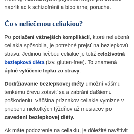
napríklad k
schizofrénii
a
bipolárnej poruche
.
Čo s neliečenou celiakiou?
Po
, ktoré neliečená
potlačení vážnejších komplikácií
celiakia spôsobila, je potrebné prejsť na bezlepkovú
stravu. Jedinou liečbou celiakie je totiž
celoživotná
(tzv. gluten-free). To znamená
bezlepková diéta
.
úplné vylúčenie lepku zo stravy
Dodržiavanie bezlepkovej diéty
umožní vášmu
tenkému črevu zotaviť sa a zabráni ďalšiemu
poškodeniu. Väčšina príznakov celiakie vymizne v
priebehu niekoľkých týždňov až mesiacov
po
zavedení bezlepkovej diéty.
Ak máte podozrenie na celiakiu, je dôležité navštíviť