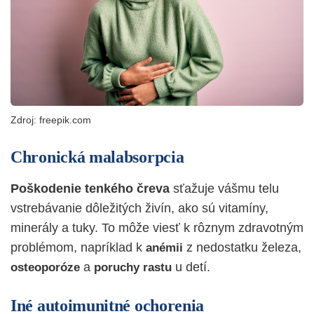
Zdroj: freepik.com
Chronická malabsorpcia
Poškodenie tenkého čreva
sťažuje vášmu telu
vstrebávanie dôležitých živín, ako sú vitamíny,
minerály a tuky. To môže viesť k rôznym zdravotným
problémom, napríklad k
z nedostatku železa,
anémii
a
u detí.
osteoporóze
poruchy
rastu
Iné autoimunitné ochorenia