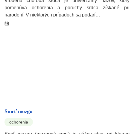
Vrodená choroba srdca je univerzálny názov, ktorý
pomenúva ochorenia a poruchy srdca získané pri
narodení. V niektorých prípadoch sa podarí…
Smrť mozgu
ochorenia
Smrť mozgu (mozgová smrť) je vážny stav, pri ktorom