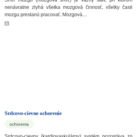
nenávratne zlyhá všetka mozgová činnosť, všetky časti
mozgu prestanú pracovať. Mozgová…
Srdcovo-cievne ochorenie
ochorenia
Srdcovo-cievny (kardiovaskulárny) systém pozostáva zo