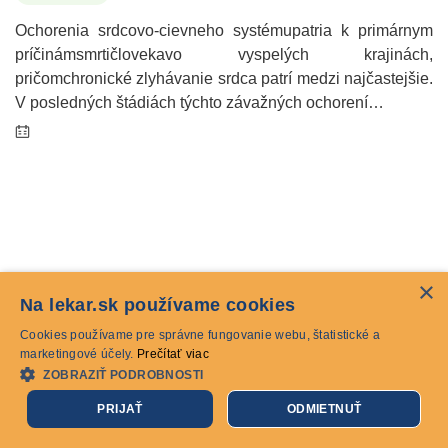
Ochorenia srdcovo-cievneho systémupatria k primárnym
príčinámsmrtičlovekavo vyspelých krajinách,
pričomchronické zlyhávanie srdca patrí medzi najčastejšie.
V posledných štádiách týchto závažných ochorení…
×
Na lekar.sk používame cookies
Cookies používame pre správne fungovanie webu, štatistické a
marketingové účely.
Prečítať viac
ZOBRAZIŤ PODROBNOSTI
PRIJAŤ
ODMIETNUŤ
Zastavenie srdca