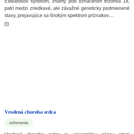
Edwardsov syndróm, známy pod označením trizómia 18,
patrí medzi zriedkavé, ale závažné geneticky podmienené
stavy, prejavujúce sa širokým spektrom príznakov…
Vrodená choroba srdca
ochorenia