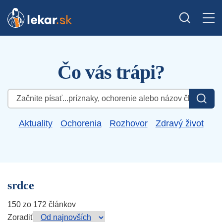
Čo vás trápi?
Hľadať:
Aktuality
Ochorenia
Rozhovor
Zdravý život
srdce
150 zo 172 článkov
Zoradiť