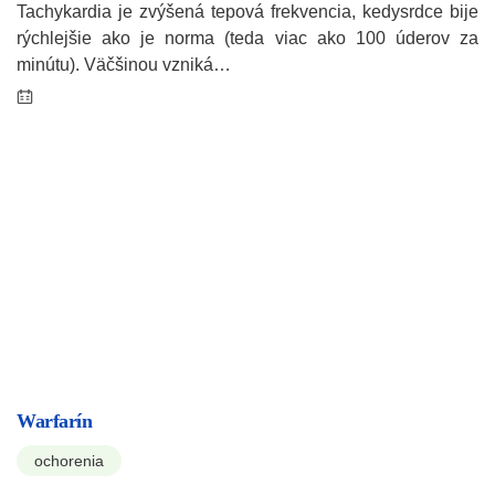
Tachykardia je zvýšená tepová frekvencia, kedysrdce bije
rýchlejšie ako je norma (teda viac ako 100 úderov za
minútu). Väčšinou vzniká…
Warfarín
ochorenia