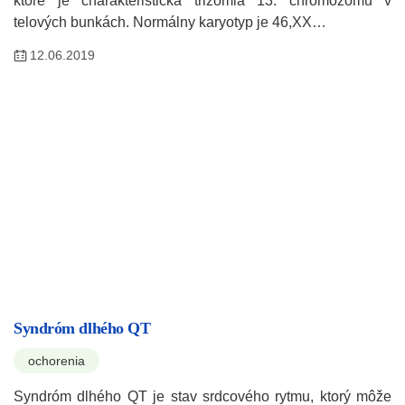
ktoré je charakteristická trizómia 13. chromozómu v
telových bunkách. Normálny karyotyp je 46,XX…
12.06.2019
Syndróm dlhého QT
ochorenia
Syndróm dlhého QT je stav srdcového rytmu, ktorý môže